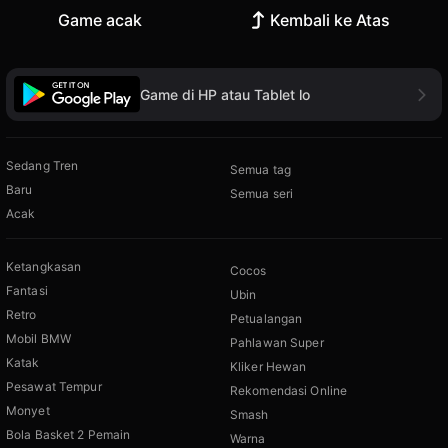
Game acak
Kembali ke Atas
Game di HP atau Tablet lo
Sedang Tren
Semua tag
Baru
Semua seri
Acak
Ketangkasan
Cocos
Fantasi
Ubin
Retro
Petualangan
Mobil BMW
Pahlawan Super
Katak
Kliker Hewan
Pesawat Tempur
Rekomendasi Online
Monyet
Smash
Bola Basket 2 Pemain
Warna