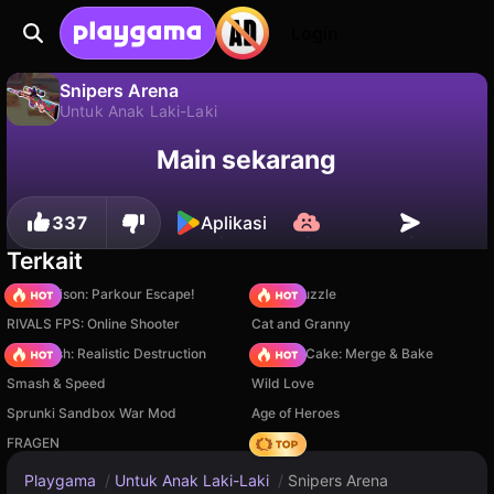
Login
Snipers Arena
Untuk Anak Laki-Laki
Tidak
Simpan
Simpan progresnya!
Snipers Arena adalah game untuk anak laki-laki gratis oleh Lost Island Games. Mainkan online di Playgama.
Main sekarang
337
Aplikasi
Terkait
Barry Prison: Parkour Escape!
Arrow Puzzle
RIVALS FPS: Online Shooter
Cat and Granny
Car Crush: Realistic Destruction
Piece of Cake: Merge & Bake
Smash & Speed
Wild Love
Sprunki Sandbox War Mod
Age of Heroes
FRAGEN
Hedgies
Playgama
/
Untuk Anak Laki-Laki
/
Snipers Arena