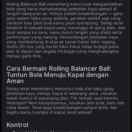
Rolling Balancer Ball menantang kamu buat mengendalikan
bola yang harus menyeberangi jembatan kayu sempit di
tengah hamparan air. Intinya adalah keseimbangan — gara-
gara sistem fisika yang realistis, gerakan sedikit saja yang
ceroboh bisa bikin bola kamu jatuh nyemplung. Setiap level
berakhir di sebuah kapal yang menunggu di ujung jalan, dan
buat sampai ke sana, kamu butuh tangan yang stabil serta
perhitungan yang matang. Pemandangan jembatan kayu
yang membentang di atas air benar-benar bikin tegang.
Grafis 3D-nya yang bersih bikin fokus tetap terjaga pada
jalur di depan dan segala rintangan yang menghalangimu
menuju garis finis.
Cara Bermain Rolling Balancer Ball:
Tuntun Bola Menuju Kapal dengan
Aman
Setiap level memintamu menuntun bola dari satu ujung
jembatan kayu menuju kapal di seberang sana. Jebakan
bakal muncul di sepanjang jalur. Trik terbaik saat ketemu
rintangan? Rem kecepatannya, luruskan jalur bola, baru deh
coba lewati. Terus jaga keseimbangan sampai akhir, dan
begitu kamu nyampe di kapal, level selesai!
Kontrol