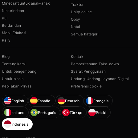
Minecraft untuk anak-anak
Traktor
Nickelodeon
Unity online
Kuil
Obby
Berdandan
Natal
Mobil Edukasi
Semua kategori
Rally
Blog
Kontak
Tentang kami
Pemberitahuan Take-down
Untuk pengembang
Syarat Penggunaan
Untuk bisnis
Undang-Undang Layanan Digital
Kebijakan Privasi
Preferensi cookie
English
Español
Deutsch
Français
Italiano
Português
Türkçe
Polski
Indonesia