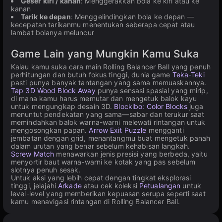
Geser kiri / kanan
: Menggerakkan bola ke kiri atau ke
kanan
Tarik ke depan
: Menggelindingkan bola ke depan —
kecepatan tarikanmu menentukan seberapa cepat atau
lambat bolanya meluncur
Game Lain yang Mungkin Kamu Suka
Kalau kamu suka cara main Rolling Balancer Ball yang penuh
perhitungan dan butuh fokus tinggi, dunia game
Teka-Teki
pasti punya banyak tantangan yang sama memuaskannya.
Tap 3D Wood Block Away
punya sensasi spasial yang mirip,
di mana kamu harus memutar dan mengetuk balok kayu
untuk mengungkap desain 3D.
Blockibo: Color Blocks
juga
menuntut pendekatan yang sama—sabar dan terukur saat
memindahkan balok warna-warni melewati rintangan untuk
mengosongkan papan.
Arrow Exit Puzzle
mengganti
jembatan dengan grid, menantangmu buat mengetuk panah
dalam urutan yang benar sebelum kehabisan langkah.
Screw Match
menawarkan jenis presisi yang berbeda, yaitu
menyortir baut warna-warni ke kotak yang pas sebelum
slotnya penuh sesak.
Untuk aksi yang lebih cepat dengan tingkat eksplorasi
tinggi, jelajahi
Arkade
atau cek koleksi
Petualangan
untuk
level-level yang memberikan kepuasan serupa seperti saat
kamu menavigasi rintangan di Rolling Balancer Ball.