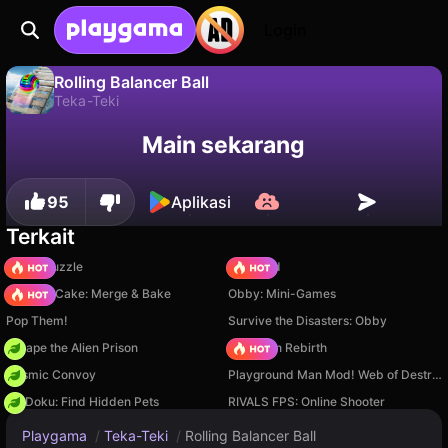
Login
Rolling Balancer Ball
Teka-Teki
Tidak
Simpan
Simpan progresnya!
Rolling Balancer Ball adalah game teka-teki gratis oleh Drivix Games. Mainkan online di Playgama.
Main sekarang
95
Aplikasi
Terkait
Arrow Puzzle
TB World
Piece of Cake: Merge & Bake
Obby: Mini-Games
Pop Them!
Survive the Disasters: Obby
Escape the Alien Prison
Stickman Rebirth
Cosmic Convoy
Playground Man Mod! Web of Destruction!
PetDoku: Find Hidden Pets
RIVALS FPS: Online Shooter
Playgama
/
Teka-Teki
/
Rolling Balancer Ball