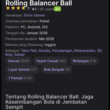
Rolling Balancer Ball
★★★★★
4.1
/ 95 suara
3+
Developer:
Drivix Games
Orientasi permainan:
Potret
Platform:
PC, Android, iOS
Tanggal rilis:
Januari 2026
Pembaruan terakhir:
Mei 2026
Bahasa yang Didukung:
Inggris
Kategori:
Teka-Teki
,
Arkade
,
Petualangan
,
Keterampilan
,
3D
,
Bola
,
Seluler
Gesek
Kasual
2309
Hyper Casual
160
Rintangan
219
22
Layar Sentuh
137
Bola Bergulir
59
1 Pemain
4147
Tentang Rolling Balancer Ball: Jaga
Keseimbangan Bola di Jembatan
Sempit