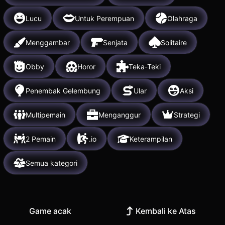
Lucu
Untuk Perempuan
Olahraga
Menggambar
Senjata
Solitaire
Obby
Horor
Teka-Teki
Penembak Gelembung
Ular
Aksi
Multipemain
Menganggur
Strategi
2 Pemain
.io
Keterampilan
Semua kategori
Game acak
Kembali ke Atas