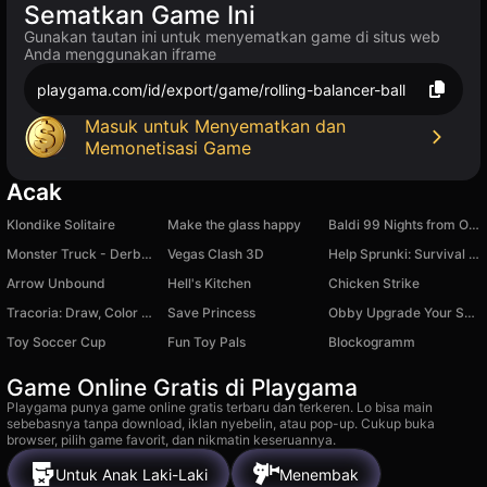
Sematkan Game Ini
Gunakan tautan ini untuk menyematkan game di situs web
Anda menggunakan iframe
playgama.com/id/export/game/rolling-balancer-ball
Masuk untuk Menyematkan dan
Memonetisasi Game
Acak
Klondike Solitaire
Make the glass happy
Baldi 99 Nights from Outside
Monster Truck - Derby for Survival
Vegas Clash 3D
Help Sprunki: Survival Simulator
Arrow Unbound
Hell's Kitchen
Chicken Strike
Tracoria: Draw, Color & Match
Save Princess
Obby Upgrade Your Speed!
Toy Soccer Cup
Fun Toy Pals
Blockogramm
Game Online Gratis di Playgama
Playgama punya game online gratis terbaru dan terkeren. Lo bisa main
sebebasnya tanpa download, iklan nyebelin, atau pop-up. Cukup buka
browser, pilih game favorit, dan nikmatin keseruannya.
Untuk Anak Laki-Laki
Menembak