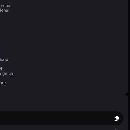
perché
sione
Wood
it
nge un
are