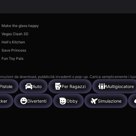
Make the glass happy
Vegas Clash 3D
Hell's Kitchen
Save Princess
Fun Toy Pals
 interruzioni da download, pubblicità invadenti o pop-up. Carica semplicemente i tuo
Pistole
Auto
Per Ragazzi
Multigiocatore
cker
Divertenti
Obby
Simulazione