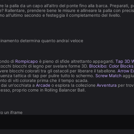
re la palla da un capo all'altro del ponte fino alla barca. Preparati, 
te? Rallentare, prendere bene le misure e allineare la palla con preci
no all'ultimo secondo e festeggia il completamento del livello.
rascinamento determina quanto andrai veloce
 mondo di
Rompicapo
è pieno di sfide altrettanto appaganti.
Tap 3D 
 tocchi blocchi di legno per svelare forme 3D.
Blockibo: Color Blocks
e blocchi colorati tra gli ostacoli per liberare il tabellone.
Arrow Ex
uenza tattica di tap per pulire tutto lo schermo.
Screw Match
aggiu
nto di viti colorate prima che il tempo scada.
, dai un'occhiata a
Arcade
o esplora la collezione
Avventura
per trov
ccesso, proprio come in Rolling Balancer Ball.
do un iframe