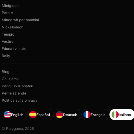
Minigiochi
Parole
Minecraft per bambini
Nickelodeon
Tempio
Vestire
Educativi auto
Rally
Blog
Chi siamo
Per gli sviluppatori
Per le aziende
Politica sulla privacy
English
Español
Deutsch
Français
Italiano
© Playgama, 2026