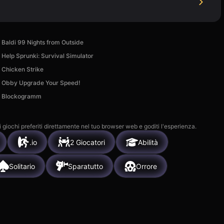
Baldi 99 Nights from Outside
Help Sprunki: Survival Simulator
Chicken Strike
Obby Upgrade Your Speed!
Blockogramm
i giochi preferiti direttamente nel tuo browser web e goditi l'esperienza.
.io
2 Giocatori
Abilità
Solitario
Sparatutto
Orrore