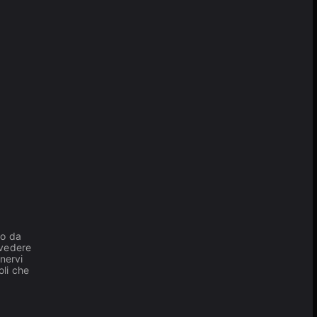
lo da
 vedere
 nervi
oli che