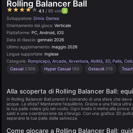
Rolling Balancer Ball
★★★★★
4.1
/ 95 voti
3
Sviluppatore:
Drivix Games
Orientamento del gioco:
Verticale
Piattaforme:
PC, Android, iOS
Data di rilascio:
gennaio 2026
Ultimo aggiornamento:
maggio 2026
Lingue supportate:
Inglese
Categorie:
Rompicapo
,
Arcade
,
Avventura
,
Abilità
,
3D
,
Palla
,
Cellu
Swipe
Casual
2309
Hyper Casual
160
Ostacoli
219
Touc
22
Alla scoperta di Rolling Balancer Ball: equ
In Rolling Balancer Ball prendi il comando di una sfera che deve f
acqua. La sfida? Mantenere l'equilibrio. Grazie a una fisica ultr
la tua palla volare giù nel vuoto. Ogni livello ti mette alla prova:
saldi e una coordinazione da chirurgo. Con una grafica 3D pulita e
separano la tua palla dalla salvezza.
Come giocare a Rolling Balancer Ball: guida