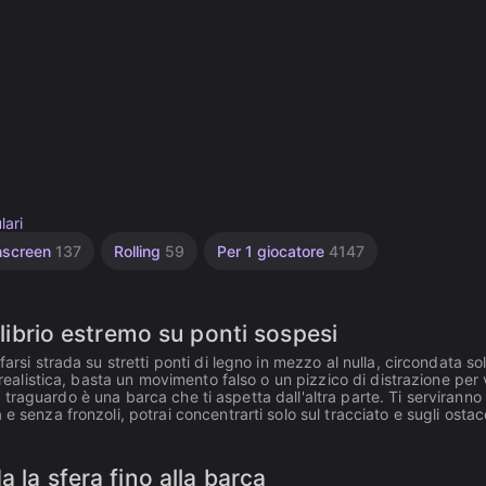
lari
hscreen
137
Rolling
59
Per 1 giocatore
4147
ilibrio estremo su ponti sospesi
arsi strada su stretti ponti di legno in mezzo al nulla, circondata so
a realistica, basta un movimento falso o un pizzico di distrazione per
 il traguardo è una barca che ti aspetta dall'altra parte. Ti serviranno
 senza fronzoli, potrai concentrarti solo sul tracciato e sugli ostac
 la sfera fino alla barca