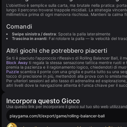
L'obiettivo è semplice sulla carta, ma brutale nella pratica: porta
lungo il percorso troverai trappole micidiali. La strategia vincen
millimetrica prima di ogni manovra rischiosa. Mantieni la calma fi
Comandi
Swipe sinistra / destra
: Sposta la palla lateralmente
Trascina in avanti
: Fai rotolare la palla — la velocità del t
Altri giochi che potrebbero piacerti
Se ti è piaciuto l'approccio riflessivo di Rolling Balancer Ball, il
Block Away
ti regala la stessa sensazione tattica mentre ruoti e
premia la pazienza e il ragionamento logico, chiedendoti di muover
Puzzle
scambia il ponte con una griglia e punta tutto su una seq
tocco di precisione in più, mettendoti alla prova con lo smistame
Per ulteriori sessioni ad alto tasso di adrenalina ed esplorazione
altri livelli dove la navigazione attenta è l'unica chiave per il su
Incorpora questo Gioco
Usa questo link per incorporare il gioco sul tuo sito web utilizzan
playgama.com/it/export/game/rolling-balancer-ball