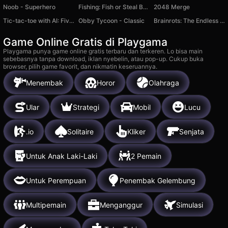
Noob - Superhero
Fishing: Fish or Steal Brainrot Online Obby
2048 Merge
Tic-tac-toe with AI: Five in a Row
Obby Tycoon - Classic
Brainrots: The Endless Stair
Game Online Gratis di Playgama
Playgama punya game online gratis terbaru dan terkeren. Lo bisa main
sebebasnya tanpa download, iklan nyebelin, atau pop-up. Cukup buka
browser, pilih game favorit, dan nikmatin keseruannya.
Menembak
Horor
Olahraga
Ular
Strategi
Mobil
Lucu
.io
Solitaire
Kliker
Senjata
Untuk Anak Laki-Laki
2 Pemain
Untuk Perempuan
Penembak Gelembung
Multipemain
Menganggur
Simulasi