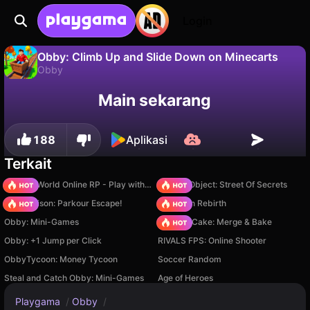
Login
Obby: Climb Up and Slide Down on Minecarts
Obby
Tidak
Simpan
Simpan progresnya!
Obby: Climb Up and Slide Down on Minecarts adalah game obby gratis oleh Serbull. Mainkan online di Playgama.
Main sekarang
188
Aplikasi
Terkait
Sprunki World Online RP - Play with Friends!
Hidden Object: Street Of Secrets
Barry Prison: Parkour Escape!
Stickman Rebirth
Obby: Mini-Games
Piece of Cake: Merge & Bake
Obby: +1 Jump per Click
RIVALS FPS: Online Shooter
ObbyTycoon: Money Tycoon
Soccer Random
Steal and Catch Obby: Mini-Games
Age of Heroes
Playgama
/
Obby
/