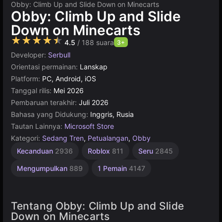
Obby: Climb Up and Slide Down on Minecarts
Obby: Climb Up and Slide
Down on Minecarts
★★★★★
4.5
/ 188 suara
3+
Developer:
Serbull
Orientasi permainan:
Lanskap
Platform:
PC, Android, iOS
Tanggal rilis:
Mei 2026
Pembaruan terakhir:
Juli 2026
Bahasa yang Didukung:
Inggris, Rusia
Tautan Lainnya:
Microsoft Store
Kategori:
Sedang Tren
,
Petualangan
,
Obby
Kecanduan
2936
Roblox
811
Seru
2845
Mengumpulkan
889
1 Pemain
4147
Tentang Obby: Climb Up and Slide
Down on Minecarts