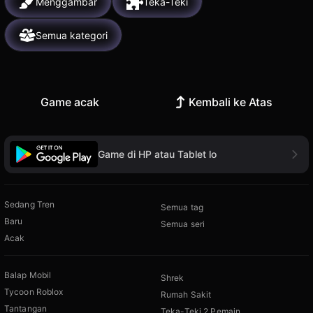
Menggambar
Teka-Teki
Semua kategori
Game acak
Kembali ke Atas
Game di HP atau Tablet lo
Sedang Tren
Semua tag
Baru
Semua seri
Acak
Balap Mobil
Shrek
Tycoon Roblox
Rumah Sakit
Tantangan
Teka-Teki 2 Pemain