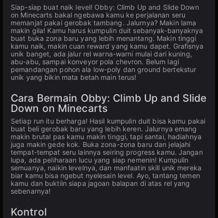
Siap-siap buat naik level! Obby: Climb Up and Slide Down
on Minecarts bakal ngebawa kamu ke perjalanan seru
memanjat pakai gerobak tambang. Jalurnya? Makin lama
makin gila! Kamu harus kumpulin duit sebanyak-banyaknya
buat buka zona baru yang lebih menantang. Makin tinggi
kamu naik, makin cuan reward yang kamu dapet. Grafisnya
unik banget, ada jalur rel warna-warni mulai dari kuning,
abu-abu, sampai konveyor pola chevron. Belum lagi
pemandangan pohon ala low-poly dan ground bertekstur
unik yang bikin mata betah main terus!
Cara Bermain Obby: Climb Up and Slide
Down on Minecarts
Setiap run itu berharga! Hasil kumpulin duit bisa kamu pakai
buat beli gerobak baru yang lebih keren. Jalurnya emang
makin brutal pas kamu makin tinggi, tapi santai, hadiahnya
juga makin gede kok. Buka zona-zona baru dan jelajahi
tempat-tempat seru lainnya seiring progress kamu. Jangan
lupa, ada peliharaan lucu yang siap nemenin! Kumpulin
semuanya, naikin levelnya, dan manfaatin skill unik mereka
biar kamu bisa ngebut nyelesain level. Ayo, tantang temen
kamu dan buktiin siapa jagoan balapan di atas rel yang
sebenarnya!
Kontrol