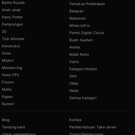
Battle Royale
Temukan Perbedaan
Anak-anak
Balapan
Harry Potter
Makanan
Pertarungan
Minecraft io
2D
Pomni Digital Circus
Truk Monster
Buah-buahan
Konstruksi
Anime
Grow
Mobil Retro
Misteri
Sains
Memancing
Kategori Hindari
Horor FPS
Sihir
Frozen
Obby
Mafia
Natal
Papan
Semua kategori
Runner
Blog
Kontak
Tentang kami
Pemberitahuan Take-down
Untuk pengembang
Syarat Penggunaan