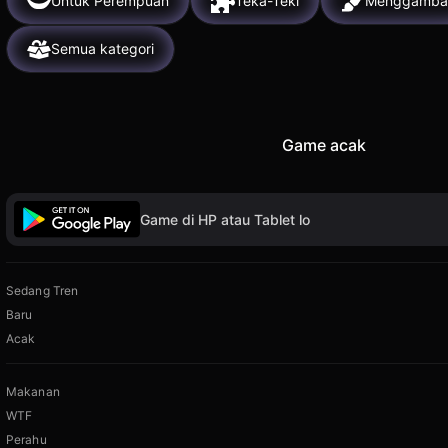
Untuk Perempuan
Teka-Teki
Menggamba
Semua kategori
Game acak
Game di HP atau Tablet lo
Sedang Tren
Baru
Acak
Makanan
WTF
Perahu