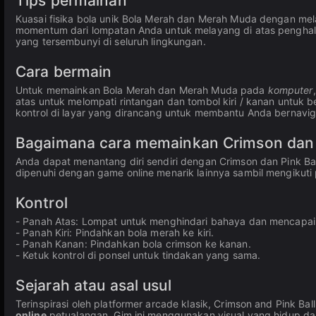
Tips permainan
Kuasai fisika bola unik Bola Merah dan Merah Muda dengan mela
momentum dari lompatan Anda untuk melayang di atas pengh
yang tersembunyi di seluruh lingkungan.
Cara bermain
Untuk memainkan Bola Merah dan Merah Muda pada
komputer
atas untuk melompati rintangan dan tombol kiri / kanan untuk 
kontrol di layar yang dirancang untuk membantu Anda bernavi
Bagaimana cara memainkan Crimson dan Pi
Anda dapat menantang diri sendiri dengan Crimson dan Pink Bal
dipenuhi dengan game online menarik lainnya sambil mengikuti
Kontrol
- Panah Atas: Lompat untuk menghindari bahaya dan mencapai 
- Panah Kiri: Pindahkan bola merah ke kiri.
- Panah Kanan: Pindahkan bola crimson ke kanan.
- Ketuk kontrol di ponsel untuk tindakan yang sama.
Sejarah atau asal usul
Terinspirasi oleh platformer arcade klasik, Crimson and Pink
online
petualangan. Gim ini menggunakan visual yang hidup da