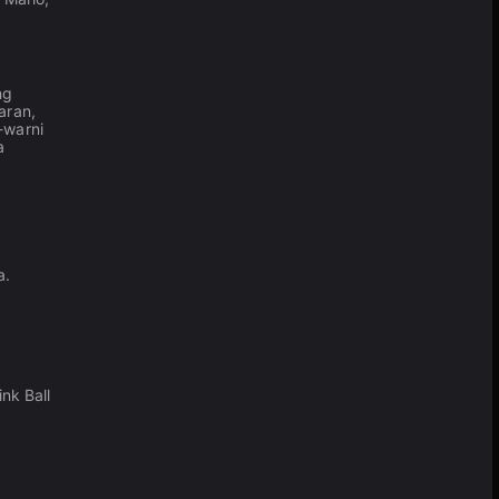
ng
aran,
-warni
a
a.
nk Ball