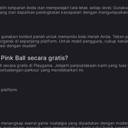
tih lompatan Anda dan mempelajari tata letak setiap level. Gunak
alang dan dapatkan peningkatan kecepatan dengan mengumpulkan
, gunakan tombol panah untuk memandu bola merah Anda. Tekan 
bergerak di sepanjang platform. Untuk
mobil
pengguna, cukup ketu
gasi dengan mudah!
nk Ball secara gratis?
l secara gratis di Playgama. Jelajahi perpustakaan kami yang luas
 petualangan parkour yang mendebarkan ini.
platform.
 Ball menangkap esensi game nostalgia yang dipadukan dengan mode
n mekanisme menarik yang mengingatkan pada judul ikonik seperti