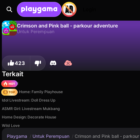
Login
Crimson and Pink ball - parkour adventure
Untuk Perempuan
Tidak
Simp
Simpan progresnya!
Crimson and Pink ball - parkour adventure adalah game untuk perempuan gratis oleh Airin Li. Mainkan online di Playgama.
423
Terkait
TB World
My Town Home: Family Playhouse
Idol Livestream: Doll Dress Up
ASMR Girl: Livestream Mukbang
Home Design: Decorate House
Wild Love
Playgama
/
Untuk Perempuan
/
Crimson and Pink ball - parkou