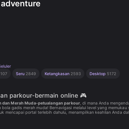
r adventure
Seluler
1107
Seru
2849
Ketangkasan
2593
Desktop
5172
n parkour-bermain online 🎮
h dan Merah Muda-petualangan parkour
, di mana Anda mengenda
 bola gadis merah muda! Bernavigasi melalui level yang memukau 
uk mencapai portal terlebih dahulu, menampilkan keahlian Anda da