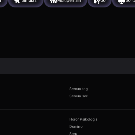
r
Simulasi
Multipemain
.io
Solit
Semua tag
Semua seri
Horor Psikologis
Domino
Seru