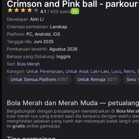
Crimson and Pink ball - parkou
★★★★★
4.1
/ 423 suara
7+
Developer:
Airin Li
Orientasi permainan:
Lanskap
Platform:
PC, Android, iOS
Tanggal rilis:
Juni 2025
Pembaruan terakhir:
Agustus 2026
Bahasa yang Didukung:
Inggris
Seri:
Bola Merah
Kategori:
Untuk Perempuan
,
Untuk Anak Laki-Laki
,
Lucu
,
Retro
,
Rekomendasi
Untuk
Konstruksi
Online
Indie
Untuk Semua Platform
4787
Untuk Remaja
3077
Seru
Terbaik
Terbaik
Anak
Online
501
3572
1481
5027
1220
Bola Merah dan Merah Muda — petualanga
Bergabunglah dengan petualangan mendebarkan di
Bola Mera
bola merah tua yang berani saat dia berpacu dengan waktu dan
menghindari jebakan yang rumit dan melompati balok langit unt
ini
gratis
online
gameplay
.