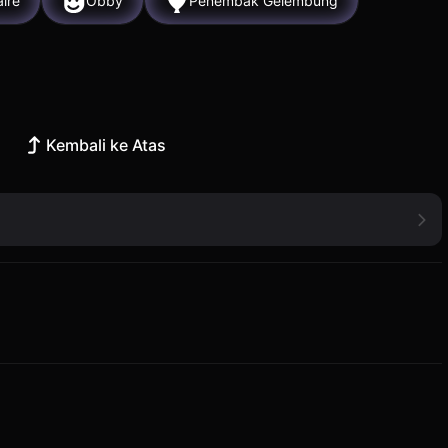
aire
Obby
Penembak Gelembung
Kembali ke Atas