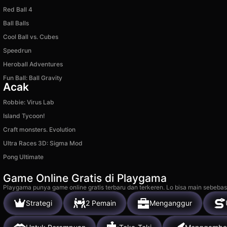
Red Ball 4
Ball Balls
Cool Ball vs. Cubes
Speedrun
Heroball Adventures
Fun Ball: Ball Gravity
Acak
Robbie: Virus Lab
Island Tycoon!
Craft monsters. Evolution
Ultra Races 3D: Sigma Mod
Pong Ultimate
Game Online Gratis di Playgama
Playgama punya game online gratis terbaru dan terkeren. Lo bisa main sebebas
Strategi
2 Pemain
Menganggur