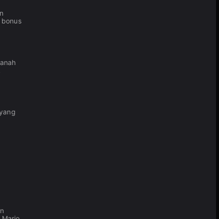
an
 bonus
panah
k
 yang
rn
 Mario,