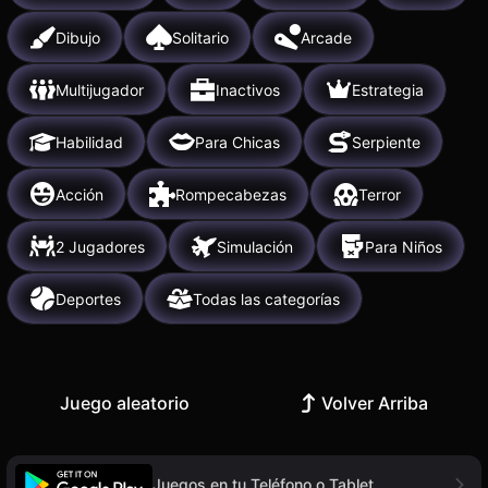
Dibujo
Solitario
Arcade
Multijugador
Inactivos
Estrategia
Habilidad
Para Chicas
Serpiente
Acción
Rompecabezas
Terror
2 Jugadores
Simulación
Para Niños
Deportes
Todas las categorías
Juego aleatorio
Volver Arriba
Juegos en tu Teléfono o Tablet