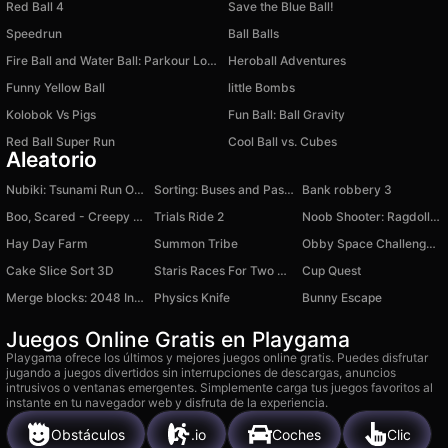
Red Ball 4
Save the Blue Ball!
Speedrun
Ball Balls
Fire Ball and Water Ball: Parkour Love Balls
Heroball Adventures
Funny Yellow Ball
little Bombs
Kolobok Vs Pigs
Fun Ball: Ball Gravity
Red Ball Super Run
Cool Ball vs. Cubes
Aleatorio
Nubiki: Tsunami Run Online
Sorting: Buses and Passengers
Bank robbery 3
Boo, Scared - Creepy Stories: Madhouse Escape
Trials Ride 2
Noob Shooter: Ragdoll Show
Hay Day Farm
Summon Tribe
Obby Space Challenge: Starships
Cake Slice Sort 3D
Staris Races For Two Players
Cup Quest
Merge blocks: 2048 Infinite
Physics Knife
Bunny Escape
Juegos Online Gratis en Playgama
Playgama ofrece los últimos y mejores juegos online gratis. Puedes disfrutar
jugando a juegos divertidos sin interrupciones de descargas, anuncios
intrusivos o ventanas emergentes. Simplemente carga tus juegos favoritos al
instante en tu navegador web y disfruta de la experiencia.
Obstáculos
.io
Coches
Clic