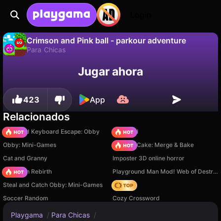
Login
Crimson and Pink ball - parkour adventure
Para Chicas
No
Guardar
¡Guarda el progreso!
Jugar ahora
Crimson and Pink ball - parkour adventure es un juego de para chicas gratuito de Airin Li. Juégalo en línea en Playgama.
423
App
Relacionados
+1 Speed Keyboard Escape: Obby
TB World
Obby: Mini-Games
Piece of Cake: Merge & Bake
Cat and Granny
Imposter 3D online horror
Stickman Rebirth
Playground Man Mod! Web of Destruction!
Steal and Catch Obby: Mini-Games
Hedgies
Soccer Random
Cozy Crossword
Playgama
/
Para Chicas
/