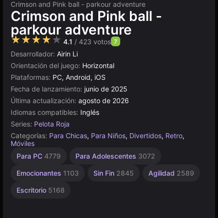
Crimson and Pink ball - parkour adventure
Crimson and Pink ball -
parkour adventure
★★★★★
4.1
/ 423 votos
7
Desarrollador:
Airin Li
Orientación del juego:
Horizontal
Plataformas:
PC, Android, iOS
Fecha de lanzamiento:
junio de 2025
Última actualización:
agosto de 2026
Idiomas compatibles:
Inglés
Series:
Pelota Roja
Categorías:
Para Chicas
,
Para Niños
,
Divertidos
,
Retro
,
Móviles
Indie
Browser
Construct
Para
Alta
Para PC
4779
Para Adolescentes
3072
Calidad
Niños
1217
5019
500
1477
3569
Emocionantes
1103
Sin Fin
2845
Agilidad
2589
Escritorio
5168