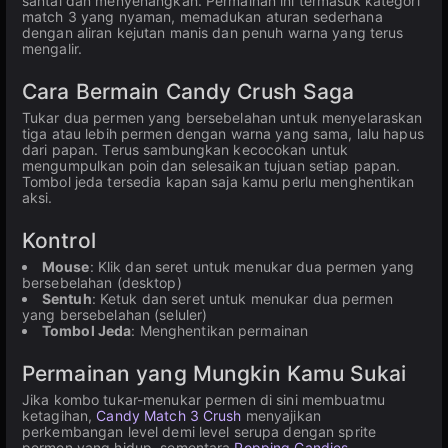
santai dan menyenangkan. Permainan ini termasuk kategori
match 3 yang nyaman, memadukan aturan sederhana
dengan aliran kejutan manis dan penuh warna yang terus
mengalir.
Cara Bermain Candy Crush Saga
Tukar dua permen yang bersebelahan untuk menyelaraskan
tiga atau lebih permen dengan warna yang sama, lalu hapus
dari papan. Terus sambungkan kecocokan untuk
mengumpulkan poin dan selesaikan tujuan setiap papan.
Tombol jeda tersedia kapan saja kamu perlu menghentikan
aksi.
Kontrol
Mouse
: Klik dan seret untuk menukar dua permen yang
bersebelahan (desktop)
Sentuh
: Ketuk dan seret untuk menukar dua permen
yang bersebelahan (seluler)
Tombol Jeda
: Menghentikan permainan
Permainan yang Mungkin Kamu Sukai
Jika kombo tukar-menukar permen di sini membuatmu
ketagihan,
Candy Match 3 Crush
menyajikan
perkembangan level demi level serupa dengan sprite
permen yang hidup, sementara
Popping Candies