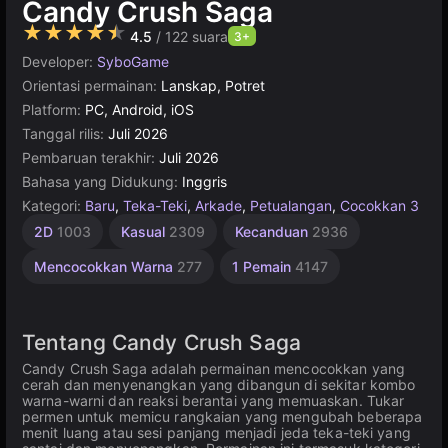
Candy Crush Saga
★★★★★
4.5
/ 122 suara
3+
Developer:
SyboGame
Orientasi permainan:
Lanskap, Potret
Platform:
PC, Android, iOS
Tanggal rilis:
Juli 2026
Pembaruan terakhir:
Juli 2026
Bahasa yang Didukung:
Inggris
Kategori:
Baru
,
Teka-Teki
,
Arkade
,
Petualangan
,
Cocokkan 3
2D
1003
Kasual
2309
Kecanduan
2936
Mencocokkan Warna
277
1 Pemain
4147
Tentang Candy Crush Saga
Candy Crush Saga adalah permainan mencocokkan yang
cerah dan menyenangkan yang dibangun di sekitar kombo
warna-warni dan reaksi berantai yang memuaskan. Tukar
permen untuk memicu rangkaian yang mengubah beberapa
menit luang atau sesi panjang menjadi jeda teka-teki yang