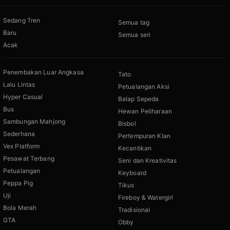
Sedang Tren
Semua tag
Baru
Semua seri
Acak
Penembakan Luar Angkasa
Tato
Lalu Lintas
Petualangan Aksi
Hyper Casual
Balap Sepeda
Bus
Hewan Peliharaan
Sambungan Mahjong
Bisbol
Sederhana
Pertempuran Klan
Vex Platform
Kecantikan
Pesawat Terbang
Seni dan Kreativitas
Petualangan
Keyboard
Peppa Pig
Tikus
Uji
Fireboy & Watergirl
Bola Merah
Tradisional
GTA
Obby