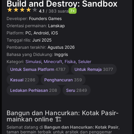
Build and Destroy: Sandbox
★★★★★
4.1
/ 383 suara
7+
Developer:
Founders Games
Orientasi permainan:
Lanskap
Platform:
PC, Android, iOS
Tanggal rilis:
Juni 2025
Pembaruan terakhir:
Agustus 2026
Bahasa yang Didukung:
Inggris
Kategori:
Simulasi
,
Minecraft
,
Fisika
,
Seluler
Desktop
Rekomendasi
Piksel
Unity
Online
Untuk Semua Platform
4787
Untuk Remaja
3077
Terbaik
online
Online
436
5173
3572
3177
5027
Kasual
2286
Penghancuran
359
Ledakan Perhiasan
208
Seru
2849
Bangun dan Hancurkan: Kotak Pasir-
mainkan online 🏗 ️
Selamat datang di
Bangun dan Hancurkan: Kotak Pasir
,
taman bermain terbaik untuk arsitek dan penggemar