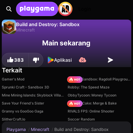
Login
Build and Destroy: Sandbox
Minecraft
Tidak
Simpan
Simpan progresnya!
Build and Destroy: Sandbox adalah game minecraft gratis oleh Founders Games. Mainkan online di Playgama.
Main sekarang
383
Aplikasi
Terkait
Gamer's Mod
Sprunki Sandbox: Ragdoll Playground Mode
Sprunki Craft - Sandbox 3D
Robby: The Speed Maze
Mine Mining Islands: Skyblock Village!
ObbyTycoon: Money Tycoon
Save Your Friend's Sister
Piece of Cake: Merge & Bake
Granny vs GooGoo Gaga
RIVALS FPS: Online Shooter
SlitherCraft.Io
Soccer Random
Playgama
/
Minecraft
/
Build and Destroy: Sandbox