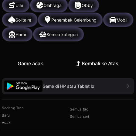
Ular
Olahraga
Obby
Solitaire
Penembak Gelembung
Mobil
Horor
Semua kategori
Game acak
Kembali ke Atas
Game di HP atau Tablet lo
Sedang Tren
Semua tag
Baru
Semua seri
Acak