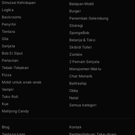
Simulasi Kehidupan
Balapan Mobil
Logika
Burger
Backrooms
Penembak Gelembung
Penyihir
Strategi
Tentara
SpongeBob
Gila
Belanja & Toko
Senjata
Skibidi Toilet
Bob Si Siput
Zombie
Pertanian
2 Pemain Senjata
Tebak-Tebakan
Manajemen Waktu
Pizza
Chat Menarik
Mobil untuk anak-anak
Battleship
Vampir
Obby
Toko Roti
Natal
Kue
Semua kategori
Mahjong Candy
Blog
Kontak
Tentang kami
Pemberitahuan Take-down