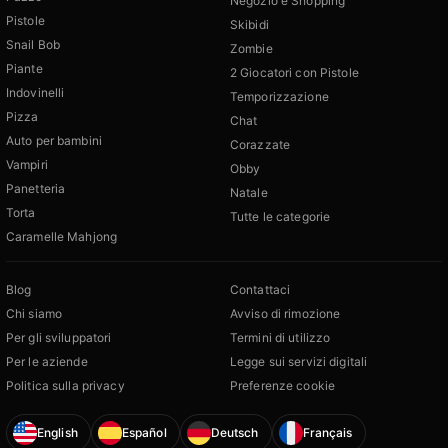
Negozio e Shopping
Pistole
Skibidi
Snail Bob
Zombie
Piante
2 Giocatori con Pistole
Indovinelli
Temporizzazione
Pizza
Chat
Auto per bambini
Corazzate
Vampiri
Obby
Panetteria
Natale
Torta
Tutte le categorie
Caramelle Mahjong
Blog
Contattaci
Chi siamo
Avviso di rimozione
Per gli sviluppatori
Termini di utilizzo
Per le aziende
Legge sui servizi digitali
Politica sulla privacy
Preferenze cookie
English
Español
Deutsch
Français