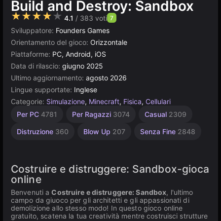
Build and Destroy: Sandbox
★★★★★
4.1
/ 383 voti
7
Sviluppatore:
Founders Games
Orientamento del gioco:
Orizzontale
Piattaforme:
PC, Android, iOS
Data di rilascio:
giugno 2025
Ultimo aggiornamento:
agosto 2026
Lingue supportate:
Inglese
Categorie:
Simulazione
,
Minecraft
,
Fisica
,
Cellulari
Desktop
Pixel
Browser
Unity
Alta
Per PC
4781
Per Ragazzi
3074
Casual
2309
Qualità
online
Art
5021
5171
438
3174
3569
Distruzione
360
Blow Up
207
Senza Fine
2848
Costruire e distruggere: Sandbox-gioca
online ️ ️
Benvenuti a
Costruire e distruggere: Sandbox
, l'ultimo
campo da giuoco per gli architetti e gli appassionati di
demolizione allo stesso modo! In questo gioco online
gratuito, scatena la tua creatività mentre costruisci strutture