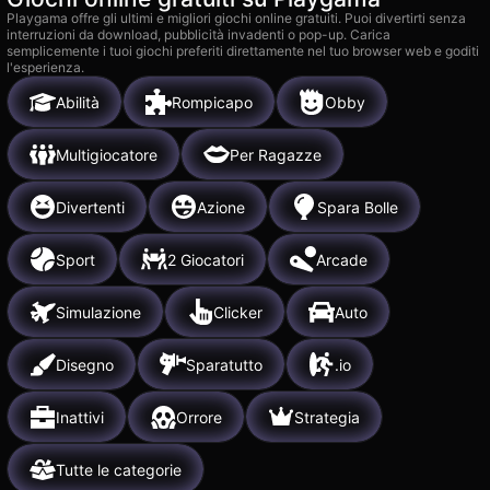
Playgama offre gli ultimi e migliori giochi online gratuiti. Puoi divertirti senza
interruzioni da download, pubblicità invadenti o pop-up. Carica
semplicemente i tuoi giochi preferiti direttamente nel tuo browser web e goditi
l'esperienza.
Abilità
Rompicapo
Obby
Multigiocatore
Per Ragazze
Divertenti
Azione
Spara Bolle
Sport
2 Giocatori
Arcade
Simulazione
Clicker
Auto
Disegno
Sparatutto
.io
Inattivi
Orrore
Strategia
Tutte le categorie