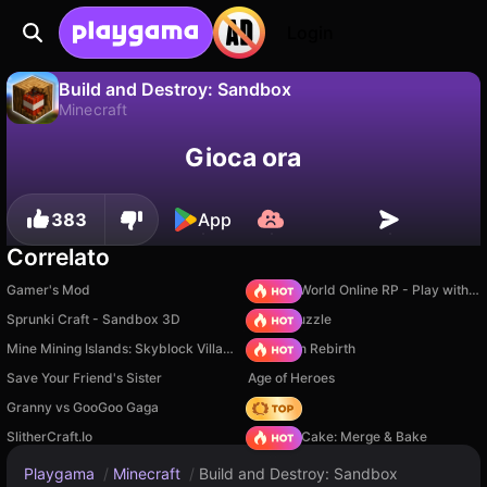
Login
Build and Destroy: Sandbox
Minecraft
No
Salva
Salva i progressi!
Build and Destroy: Sandbox è un gioco di minecraft gratuito di Founders Games. Giocaci online su Playgama.
Gioca ora
383
App
Correlato
Gamer's Mod
Sprunki World Online RP - Play with Friends!
Sprunki Craft - Sandbox 3D
Arrow Puzzle
Mine Mining Islands: Skyblock Village!
Stickman Rebirth
Save Your Friend's Sister
Age of Heroes
Granny vs GooGoo Gaga
Hedgies
SlitherCraft.Io
Piece of Cake: Merge & Bake
Playgama
/
Minecraft
/
Build and Destroy: Sandbox