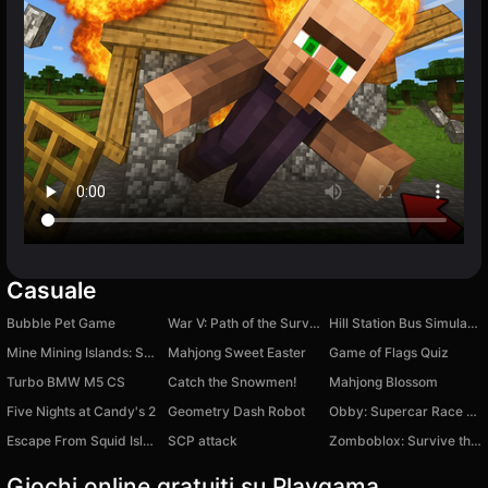
Casuale
Bubble Pet Game
War V: Path of the Survivor!
Hill Station Bus Simulator
Mine Mining Islands: Skyblock Village!
Mahjong Sweet Easter
Game of Flags Quiz
Turbo BMW M5 CS
Catch the Snowmen!
Mahjong Blossom
Five Nights at Candy's 2
Geometry Dash Robot
Obby: Supercar Race on Keyboard
Escape From Squid Island
SCP attack
Zomboblox: Survive the City with Friends
Giochi online gratuiti su Playgama