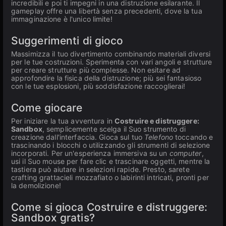
incredibili e poi ti impegni in una distruzione esilarante. Il
gameplay offre una libertà senza precedenti, dove la tua
immaginazione è l'unico limite!
Suggerimenti di gioco
Massimizza il tuo divertimento combinando materiali diversi
per le tue costruzioni. Sperimenta con vari angoli e strutture
per creare strutture più complesse. Non esitare ad
approfondire la fisica della distruzione; più sei fantasioso
con le tue esplosioni, più soddisfazione raccoglierai!
Come giocare
Per iniziare la tua avventura in
Costruire e distruggere:
Sandbox
, semplicemente scelga il Suo strumento di
creazione dall'interfaccia. Gioca sul tuo
Telefono
toccando e
trascinando i blocchi o utilizzando gli strumenti di selezione
incorporati. Per un'esperienza immersiva su un
computer
,
usi il Suo mouse per fare clic e trascinare oggetti, mentre la
tastiera può aiutare in selezioni rapide. Presto, sarete
crafting grattacieli mozzafiato o labirinti intricati, pronti per
la demolizione!
Come si gioca Costruire e distruggere:
Sandbox gratis?