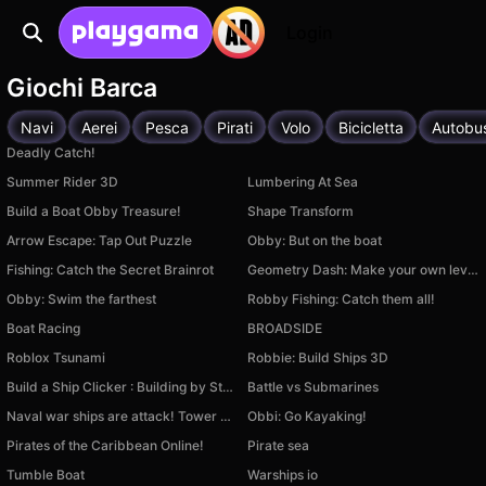
Login
Giochi Barca
Navi
Aerei
Pesca
Pirati
Volo
Bicicletta
Autobu
Deadly Catch!
Summer Rider 3D
Lumbering At Sea
Build a Boat Obby Treasure!
Shape Transform
Arrow Escape: Tap Out Puzzle
Obby: But on the boat
Fishing: Catch the Secret Brainrot
Geometry Dash: Make your own level with a ship
Obby: Swim the farthest
Robby Fishing: Catch them all!
Boat Racing
BROADSIDE
Roblox Tsunami
Robbie: Build Ships 3D
Build a Ship Clicker : Building by Steps
Battle vs Submarines
Naval war ships are attack! Tower base defense
Obbi: Go Kayaking!
Pirates of the Caribbean Online!
Pirate sea
Tumble Boat
Warships io