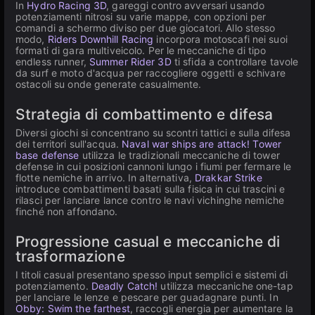
In
Hydro Racing 3D
, gareggi contro avversari usando
potenziamenti nitrosi su varie mappe, con opzioni per
comandi a schermo diviso per due giocatori. Allo stesso
modo,
Riders Downhill Racing
incorpora motoscafi nei suoi
formati di gara multiveicolo. Per le meccaniche di tipo
endless runner,
Summer Rider 3D
ti sfida a controllare tavole
da surf e moto d'acqua per raccogliere oggetti e schivare
ostacoli su onde generate casualmente.
Strategia di combattimento e difesa
Diversi giochi si concentrano su scontri tattici e sulla difesa
dei territori sull'acqua.
Naval war ships are attack! Tower
base defense
utilizza le tradizionali meccaniche di tower
defense in cui posizioni cannoni lungo i fiumi per fermare le
flotte nemiche in arrivo. In alternativa,
Drakkar Strike
introduce combattimenti basati sulla fisica in cui trascini e
rilasci per lanciare lance contro le navi vichinghe nemiche
finché non affondano.
Progressione casual e meccaniche di
trasformazione
I titoli casual presentano spesso input semplici e sistemi di
potenziamento.
Deadly Catch!
utilizza meccaniche one-tap
per lanciare le lenze e pescare per guadagnare punti. In
Obby: Swim the farthest
, raccogli energia per aumentare la