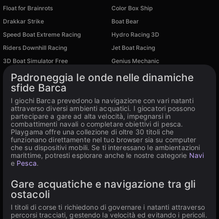
Float for Brainrots
Color Box Ship
Drakkar Strike
Boat Bear
Speed Boat Extreme Racing
Hydro Racing 3D
Disponibile su PC
Disponibile su PC
Riders Downhill Racing
Jet Boat Racing
Disponibile su PC
Disponibile su PC
3D Boat Simulator Free
Genius Mechanic
Disponibile su PC
Disponibile su PC
Padroneggia le onde nelle dinamiche
sfide Barca
I giochi Barca prevedono la navigazione con vari natanti
attraverso diversi ambienti acquatici. I giocatori possono
partecipare a gare ad alta velocità, impegnarsi in
combattimenti navali o completare obiettivi di pesca.
Playgama offre una collezione di oltre 30 titoli che
funzionano direttamente nel tuo browser sia su computer
che su dispositivi mobili. Se ti interessano le ambientazioni
marittime, potresti esplorare anche le nostre categorie
Navi
e
Pesca
.
Gare acquatiche e navigazione tra gli
ostacoli
I titoli di corse ti richiedono di governare i natanti attraverso
percorsi tracciati, gestendo la velocità ed evitando i pericoli.