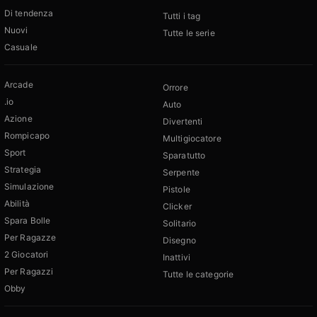
Di tendenza
Tutti i tag
Nuovi
Tutte le serie
Casuale
Arcade
Orrore
.io
Auto
Azione
Divertenti
Rompicapo
Multigiocatore
Sport
Sparatutto
Strategia
Serpente
Simulazione
Pistole
Abilità
Clicker
Spara Bolle
Solitario
Per Ragazze
Disegno
2 Giocatori
Inattivi
Per Ragazzi
Tutte le categorie
Obby