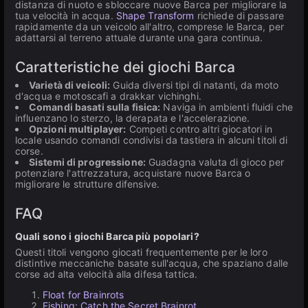
distanza di nuoto e sbloccare nuove Barca per migliorare la
tua velocità in acqua.
Shape Transform
richiede di passare
rapidamente da un veicolo all'altro, comprese le Barca, per
adattarsi al terreno attuale durante una gara continua.
Caratteristiche dei giochi Barca
Varietà di veicoli:
Guida diversi tipi di natanti, da moto
d'acqua e motoscafi a drakkar vichinghi.
Comandi basati sulla fisica:
Naviga in ambienti fluidi che
influenzano lo sterzo, la derapata e l'accelerazione.
Opzioni multiplayer:
Competi contro altri giocatori in
locale usando comandi condivisi da tastiera in alcuni titoli di
corse.
Sistemi di progressione:
Guadagna valuta di gioco per
potenziare l'attrezzatura, acquistare nuove Barca o
migliorare le strutture difensive.
FAQ
Quali sono i giochi Barca più popolari?
Questi titoli vengono giocati frequentemente per le loro
distintive meccaniche basate sull'acqua, che spaziano dalle
corse ad alta velocità alla difesa tattica.
Float for Brainrots
Fishing: Catch the Secret Brainrot