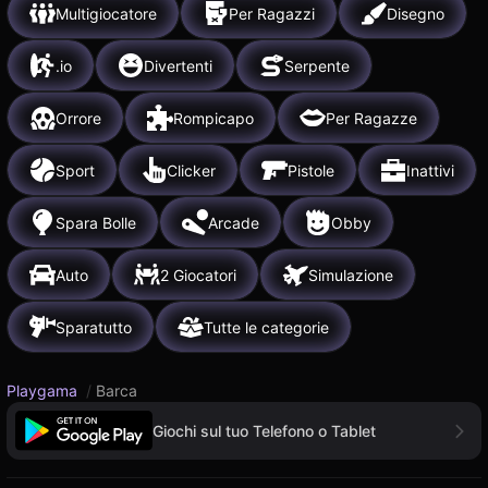
Multigiocatore
Per Ragazzi
Disegno
.io
Divertenti
Serpente
Orrore
Rompicapo
Per Ragazze
Sport
Clicker
Pistole
Inattivi
Spara Bolle
Arcade
Obby
Auto
2 Giocatori
Simulazione
Sparatutto
Tutte le categorie
Playgama
/
Barca
Giochi sul tuo Telefono o Tablet