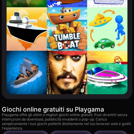
Giochi online gratuiti su Playgama
Playgama offre gli ultimi e migliori giochi online gratuiti. Puoi divertirti senza
interruzioni da download, pubblicità invadenti o pop-up. Carica
semplicemente i tuoi giochi preferiti direttamente nel tuo browser web e goditi
l'esperienza.