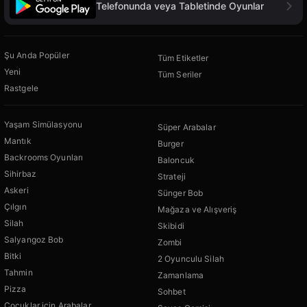
Telefonunda veya Tabletinde Oyunlar
Şu Anda Popüler
Tüm Etiketler
Yeni
Tüm Seriler
Rastgele
Yaşam Simülasyonu
Süper Arabalar
Mantık
Burger
Backrooms Oyunları
Baloncuk
Sihirbaz
Strateji
Askeri
Sünger Bob
Çılgın
Mağaza ve Alışveriş
Silah
Skibidi
Salyangoz Bob
Zombi
Bitki
2 Oyunculu Silah
Tahmin
Zamanlama
Pizza
Sohbet
Çocuklar için Arabalar