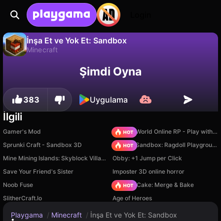
Login
İnşa Et ve Yok Et: Sandbox
Minecraft
Hayır
Kaydet
İlerlemeyi kaydet!
İnşa Et ve Yok Et: Sandbox, Founders Games tarafından yapılmış ücretsiz bir minecraft oyunudur. Playgama'da oyna.
Şimdi Oyna
383
Uygulama
İlgili
Gamer's Mod
Sprunki World Online RP - Play with Friends!
Sprunki Craft - Sandbox 3D
Sprunki Sandbox: Ragdoll Playground Mode
Mine Mining Islands: Skyblock Village!
Obby: +1 Jump per Click
Save Your Friend's Sister
Imposter 3D online horror
Noob Fuse
Piece of Cake: Merge & Bake
SlitherCraft.Io
Age of Heroes
Playgama
/
Minecraft
/
İnşa Et ve Yok Et: Sandbox