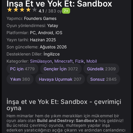
İnşa Et ve Yok Et: Sandbox
★★★★★
4.1
/ 383 oy
7+
Yapımcı:
Founders Games
Oyun yönlendirmesi:
Yatay
Platformlar:
PC, Android, iOS
Yayın tarihi:
Haziran 2025
Son güncelleme:
Ağustos 2026
Desteklenen Diller:
İngilizce
Kategoriler:
Simülasyon
,
Minecraft
,
Fizik
,
Mobil
Masaüstü
Yüksek
Piksel
Tarayıcı
Unity
PC için
4779
Gençler İçin
3072
Gündelik
2309
Çevrimiçi
Kaliteli
438
5019
5168
3569
3172
Yıkım
360
Havaya Uçurmak
207
Sonsuz
2845
İnşa et ve Yok Et: Sandbox - çevrimiçi
oyna️️
Hem mimarlar hem de yıkım meraklıları için mükemmel bir
oyun alanı olan
Build and Destroy: Sandbox'a
hoş geldiniz!
Bu ücretsiz çevrimiçi oyunda, muhteşem yapılar inşa
ederken yaratıcılığınızı açığa çıkarın ve ardından canlandırıcı