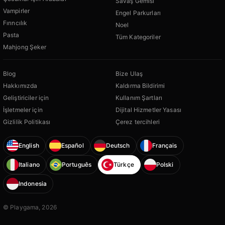
Savaş Gemisi
Vampirler
Engel Parkurları
Fırıncılık
Noel
Pasta
Tüm Kategoriler
Mahjong Şeker
Blog
Bize Ulaş
Hakkımızda
Kaldırma Bildirimi
Geliştiriciler için
Kullanım Şartları
İşletmeler için
Dijital Hizmetler Yasası
Gizlilik Politikası
Çerez tercihleri
English
Español
Deutsch
Français
Italiano
Português
Türkçe
Polski
Indonesia
© Playgama, 2026