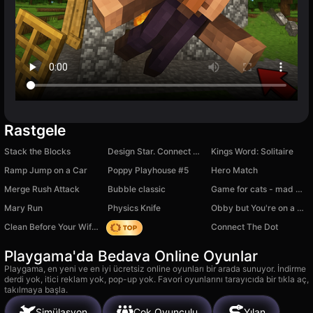
Rastgele
Stack the Blocks
Design Star. Connect Merge
Kings Word: Solitaire
Ramp Jump on a Car
Poppy Playhouse #5
Hero Match
Merge Rush Attack
Bubble classic
Game for cats - mad mice
Mary Run
Physics Knife
Obby but You're on a Bike
Clean Before Your Wife Returns – Hidden Object
Origin
Connect The Dot
Playgama'da Bedava Online Oyunlar
Playgama, en yeni ve en iyi ücretsiz online oyunları bir arada sunuyor. İndirme
derdi yok, itici reklam yok, pop-up yok. Favori oyunlarını tarayıcıda bir tıkla aç,
takılmaya başla.
Simülasyon
Çok Oyunculu
Yılan