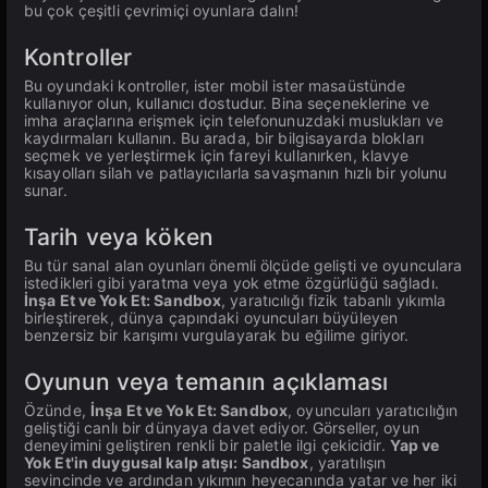
bu çok çeşitli çevrimiçi oyunlara dalın!
Kontroller
Bu oyundaki kontroller, ister mobil ister masaüstünde
kullanıyor olun, kullanıcı dostudur. Bina seçeneklerine ve
imha araçlarına erişmek için telefonunuzdaki muslukları ve
kaydırmaları kullanın. Bu arada, bir bilgisayarda blokları
seçmek ve yerleştirmek için fareyi kullanırken, klavye
kısayolları silah ve patlayıcılarla savaşmanın hızlı bir yolunu
sunar.
Tarih veya köken
Bu tür sanal alan oyunları önemli ölçüde gelişti ve oyunculara
istedikleri gibi yaratma veya yok etme özgürlüğü sağladı.
İnşa Et ve Yok Et: Sandbox
, yaratıcılığı fizik tabanlı yıkımla
birleştirerek, dünya çapındaki oyuncuları büyüleyen
benzersiz bir karışımı vurgulayarak bu eğilime giriyor.
Oyunun veya temanın açıklaması
Özünde,
İnşa Et ve Yok Et: Sandbox
, oyuncuları yaratıcılığın
geliştiği canlı bir dünyaya davet ediyor. Görseller, oyun
deneyimini geliştiren renkli bir paletle ilgi çekicidir.
Yap ve
Yok Et'in duygusal kalp atışı: Sandbox
, yaratılışın
sevincinde ve ardından yıkımın heyecanında yatar ve her iki