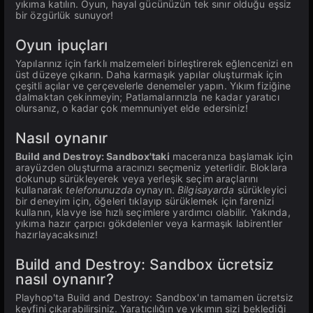
yıkıma katılın. Oyun, hayal gücünüzün tek sınır olduğu eşsiz
bir özgürlük sunuyor!
Oyun ipuçları
Yapılarınız için farklı malzemeleri birleştirerek eğlencenizi en
üst düzeye çıkarın. Daha karmaşık yapılar oluşturmak için
çeşitli açılar ve çerçevelerle denemeler yapın. Yıkım fiziğine
dalmaktan çekinmeyin; Patlamalarınızla ne kadar yaratıcı
olursanız, o kadar çok memnuniyet elde edersiniz!
Nasıl oynanır
Build and Destroy: Sandbox'taki
maceranıza başlamak için
arayüzden oluşturma aracınızı seçmeniz yeterlidir. Bloklara
dokunup sürükleyerek veya yerleşik seçim araçlarını
kullanarak
telefonunuzda
oynayın.
Bilgisayarda
sürükleyici
bir deneyim için, öğeleri tıklayıp sürüklemek için farenizi
kullanın, klavye ise hızlı seçimlere yardımcı olabilir. Yakında,
yıkıma hazır çarpıcı gökdelenler veya karmaşık labirentler
hazırlayacaksınız!
Build and Destroy: Sandbox ücretsiz
nasıl oynanır?
Playhop'ta Build and Destroy: Sandbox'ın tamamen ücretsiz
keyfini çıkarabilirsiniz. Yaratıcılığın ve yıkımın sizi beklediği