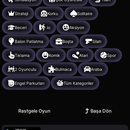
Strateji
Korku
Solitaire
Beceri
.io
Aksiyon
Balon Patlatma
Boşta
Silah
Tıklama
Komik
Atari
Spor
2 Oyunculu
Bulmaca
Araba
Engel Parkurları
Tüm Kategoriler
Rastgele Oyun
Başa Dön