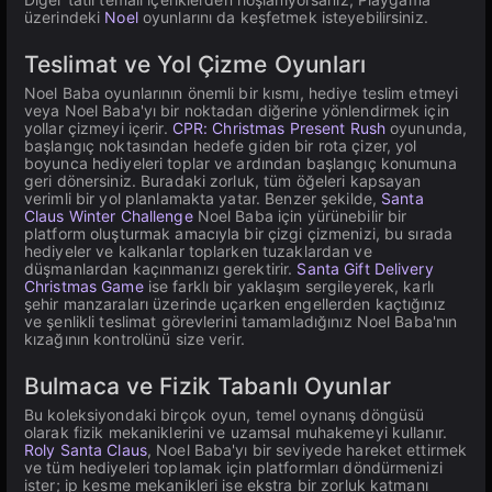
üzerindeki
Noel
oyunlarını da keşfetmek isteyebilirsiniz.
Teslimat ve Yol Çizme Oyunları
Noel Baba oyunlarının önemli bir kısmı, hediye teslim etmeyi
veya Noel Baba'yı bir noktadan diğerine yönlendirmek için
yollar çizmeyi içerir.
CPR: Christmas Present Rush
oyununda,
başlangıç noktasından hedefe giden bir rota çizer, yol
boyunca hediyeleri toplar ve ardından başlangıç konumuna
geri dönersiniz. Buradaki zorluk, tüm öğeleri kapsayan
verimli bir yol planlamakta yatar. Benzer şekilde,
Santa
Claus Winter Challenge
Noel Baba için yürünebilir bir
platform oluşturmak amacıyla bir çizgi çizmenizi, bu sırada
hediyeler ve kalkanlar toplarken tuzaklardan ve
düşmanlardan kaçınmanızı gerektirir.
Santa Gift Delivery
Christmas Game
ise farklı bir yaklaşım sergileyerek, karlı
şehir manzaraları üzerinde uçarken engellerden kaçtığınız
ve şenlikli teslimat görevlerini tamamladığınız Noel Baba'nın
kızağının kontrolünü size verir.
Bulmaca ve Fizik Tabanlı Oyunlar
Bu koleksiyondaki birçok oyun, temel oynanış döngüsü
olarak fizik mekaniklerini ve uzamsal muhakemeyi kullanır.
Roly Santa Claus
, Noel Baba'yı bir seviyede hareket ettirmek
ve tüm hediyeleri toplamak için platformları döndürmenizi
ister; ip kesme mekanikleri ise ekstra bir zorluk katmanı