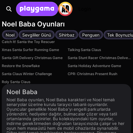
Login
Noel Baba Oyunları
Noel
Sevgililer Günü
Sihirbaz
Penguen
Tek Boynuzlu
Catch It! Santa the Toy Rescuer
Xmas Santa Surfer Running Game
Talking Santa Claus
Santa Gift Delivery Christmas Game
Santa Stunt Racer Christmas Delivery
Restore the Snowflake
Santa Holiday Adventure Game
Santa Claus Winter Challenge
CPR: Christmas Present Rush
Roly Santa Claus
Noel Baba
Noel Baba oyunları, Noel Baba karakteri ve Noel temalı
senaryolar üzerine kurulu tarayıcı tabanlı oyunlardır.
Oyuncular genellikle Noel Baba'yı engelli parkurlarda
yönlendirir, hediyeler dağıtır, bulmacalar çözer veya tatil
ortamlarında gezinirler. Bu koleksiyondaki tüm oyunlar,
indirme gerektirmeden doğrudan tarayıcınızda çalışır ve her
oyun hem masaüstü hem de mobil cihazlarda oynanabilir.
Diğer tatil temalı içeriklerden hoşlanıyorsanız, Playgama