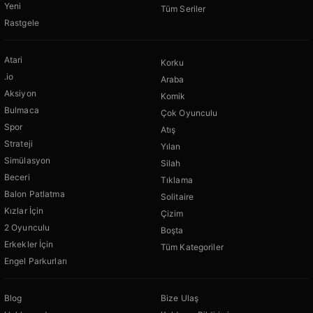
Yeni
Tüm Seriler
Rastgele
Atari
Korku
.io
Araba
Aksiyon
Komik
Bulmaca
Çok Oyunculu
Spor
Atış
Strateji
Yılan
Simülasyon
Silah
Beceri
Tıklama
Balon Patlatma
Solitaire
Kızlar İçin
Çizim
2 Oyunculu
Boşta
Erkekler İçin
Tüm Kategoriler
Engel Parkurları
Blog
Bize Ulaş