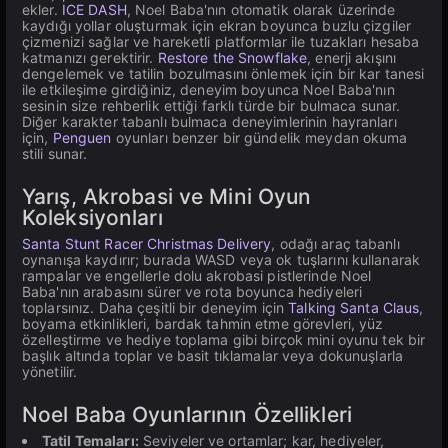
ekler.
ICE DASH
, Noel Baba'nın otomatik olarak üzerinde
kaydığı yollar oluşturmak için ekran boyunca buzlu çizgiler
çizmenizi sağlar ve hareketli platformlar ile tuzakları hesaba
katmanızı gerektirir.
Restore the Snowflake
, enerji akışını
dengelemek ve tatilin bozulmasını önlemek için bir kar tanesi
ile etkileşime girdiğiniz, deneyim boyunca Noel Baba'nın
sesinin size rehberlik ettiği farklı türde bir bulmaca sunar.
Diğer karakter tabanlı bulmaca deneyimlerinin hayranları
için,
Penguen
oyunları benzer bir gündelik meydan okuma
stili sunar.
Yarış, Akrobasi ve Mini Oyun
Koleksiyonları
Santa Stunt Racer Christmas Delivery
, odağı araç tabanlı
oynanışa kaydırır; burada WASD veya ok tuşlarını kullanarak
rampalar ve engellerle dolu akrobasi pistlerinde Noel
Baba'nın arabasını sürer ve rota boyunca hediyeleri
toplarsınız. Daha çeşitli bir deneyim için
Talking Santa Claus
,
boyama etkinlikleri, bardak tahmin etme görevleri, yüz
özelleştirme ve hediye toplama gibi birçok mini oyunu tek bir
başlık altında toplar ve basit tıklamalar veya dokunuşlarla
yönetilir.
Noel Baba Oyunlarının Özellikleri
Tatil Temaları:
Seviyeler ve ortamlar; kar, hediyeler,