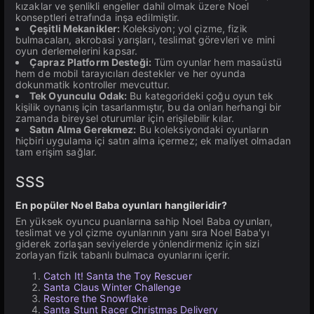
kızaklar ve şenlikli engeller dahil olmak üzere Noel
konseptleri etrafında inşa edilmiştir.
Çeşitli Mekanikler:
Koleksiyon; yol çizme, fizik
bulmacaları, akrobasi yarışları, teslimat görevleri ve mini
oyun derlemelerini kapsar.
Çapraz Platform Desteği:
Tüm oyunlar hem masaüstü
hem de mobil tarayıcıları destekler ve her oyunda
dokunmatik kontroller mevcuttur.
Tek Oyunculu Odak:
Bu kategorideki çoğu oyun tek
kişilik oynanış için tasarlanmıştır, bu da onları herhangi bir
zamanda bireysel oturumlar için erişilebilir kılar.
Satın Alma Gerekmez:
Bu koleksiyondaki oyunların
hiçbiri uygulama içi satın alma içermez; ek maliyet olmadan
tam erişim sağlar.
SSS
En popüler Noel Baba oyunları hangileridir?
En yüksek oyuncu puanlarına sahip Noel Baba oyunları,
teslimat ve yol çizme oyunlarının yanı sıra Noel Baba'yı
giderek zorlaşan seviyelerde yönlendirmeniz için sizi
zorlayan fizik tabanlı bulmaca oyunlarını içerir.
Catch It! Santa the Toy Rescuer
Santa Claus Winter Challenge
Restore the Snowflake
Santa Stunt Racer Christmas Delivery