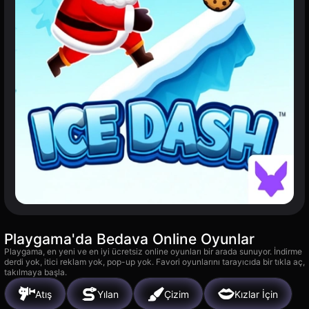
Playgama'da Bedava Online Oyunlar
Playgama, en yeni ve en iyi ücretsiz online oyunları bir arada sunuyor. İndirme
derdi yok, itici reklam yok, pop-up yok. Favori oyunlarını tarayıcıda bir tıkla aç,
takılmaya başla.
Atış
Yılan
Çizim
Kızlar İçin