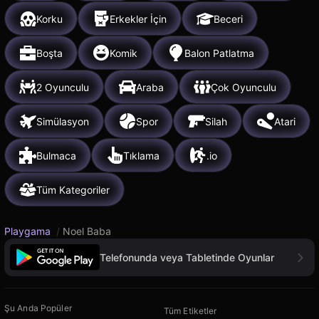
Korku
Erkekler İçin
Beceri
Boşta
Komik
Balon Patlatma
2 Oyunculu
Araba
Çok Oyunculu
Simülasyon
Spor
Silah
Atari
Bulmaca
Tıklama
.io
Tüm Kategoriler
Playgama
/
Noel Baba
Telefonunda veya Tabletinde Oyunlar
Şu Anda Popüler
Tüm Etiketler