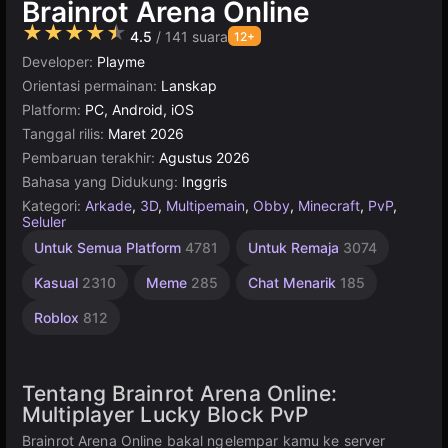
Brainrot Arena Online
★★★★★
4.5
/ 141 suara
12+
Developer:
Playme
Orientasi permainan:
Lanskap
Platform:
PC, Android, iOS
Tanggal rilis:
Maret 2026
Pembaruan terakhir:
Agustus 2026
Bahasa yang Didukung:
Inggris
Kategori:
Arkade
,
3D
,
Multipemain
,
Obby
,
Minecraft
,
PvP
,
Seluler
Kecepatan
Arena
Pertahanan
Ketangkasan
Desktop
Rekomendasi
Seru
Online
Untuk Semua Platform
4781
Untuk Remaja
3074
2848
Terbaik
Online
166
5171
311
202
2593
3569
5021
Kasual
2310
Meme
285
Chat Menarik
185
Roblox
812
Tentang Brainrot Arena Online:
Multiplayer Lucky Block PvP
Brainrot Arena Online bakal ngelempar kamu ke server