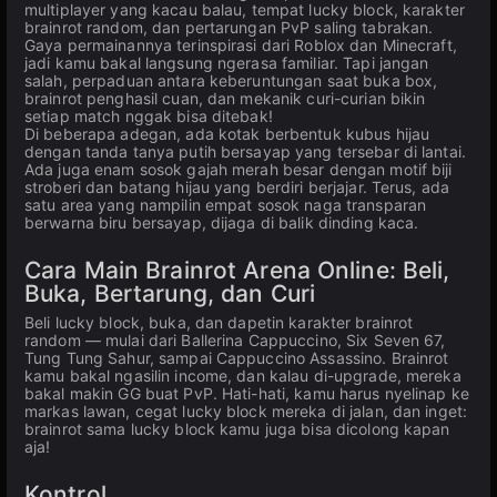
multiplayer yang kacau balau, tempat lucky block, karakter
brainrot random, dan pertarungan PvP saling tabrakan.
Gaya permainannya terinspirasi dari Roblox dan Minecraft,
jadi kamu bakal langsung ngerasa familiar. Tapi jangan
salah, perpaduan antara keberuntungan saat buka box,
brainrot penghasil cuan, dan mekanik curi-curian bikin
setiap match nggak bisa ditebak!
Di beberapa adegan, ada kotak berbentuk kubus hijau
dengan tanda tanya putih bersayap yang tersebar di lantai.
Ada juga enam sosok gajah merah besar dengan motif biji
stroberi dan batang hijau yang berdiri berjajar. Terus, ada
satu area yang nampilin empat sosok naga transparan
berwarna biru bersayap, dijaga di balik dinding kaca.
Cara Main Brainrot Arena Online: Beli,
Buka, Bertarung, dan Curi
Beli lucky block, buka, dan dapetin karakter brainrot
random — mulai dari Ballerina Cappuccino, Six Seven 67,
Tung Tung Sahur, sampai Cappuccino Assassino. Brainrot
kamu bakal ngasilin income, dan kalau di-upgrade, mereka
bakal makin GG buat PvP. Hati-hati, kamu harus nyelinap ke
markas lawan, cegat lucky block mereka di jalan, dan inget:
brainrot sama lucky block kamu juga bisa dicolong kapan
aja!
Kontrol