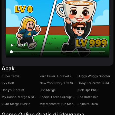
Acak
Super Tetris
Yarn Fever! Unravel Puzzle
Huggy Wuggy Shooter
Sky Golf
New York Story: Life Simulator
Obby Brainroth: Build a city!
Use your brain!
Fish Merge
Kick Ups PRO
My Castle. Merge & Story
Special Forces Group: Online
Sea Battleship
2248 Merge Puzzle
Mix Monsters: Fun Merge
Solitaire 2026
Game Online Gratis di Playgama