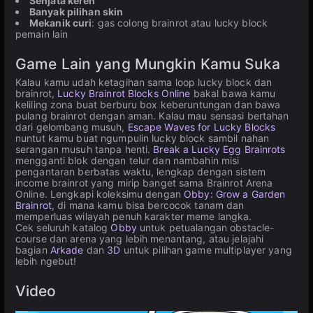
Senjata keren
Banyak pilihan skin
Mekanik curi
: gas colong brainrot atau lucky block
pemain lain
Game Lain yang Mungkin Kamu Suka
Kalau kamu udah ketagihan sama loop lucky block dan
brainrot,
Lucky Brainrot Blocks Online
bakal bawa kamu
keliling zona buat berburu box keberuntungan dan bawa
pulang brainrot dengan aman. Kalau mau sensasi bertahan
dari gelombang musuh,
Escape Waves for Lucky Blocks
nuntut kamu buat ngumpulin lucky block sambil nahan
serangan musuh tanpa henti.
Break a Lucky Egg Brainrots
mengganti blok dengan telur dan nambahin misi
pengantaran berbatas waktu, lengkap dengan sistem
income brainrot yang mirip banget sama Brainrot Arena
Online. Lengkapi koleksimu dengan
Obby: Grow a Garden
Brainrot
, di mana kamu bisa bercocok tanam dan
memperluas wilayah penuh karakter meme langka.
Cek seluruh katalog
Obby
untuk petualangan obstacle-
course dan arena yang lebih menantang, atau jelajahi
bagian
Arkade
dan
3D
untuk pilihan game multiplayer yang
lebih ngebut!
Video