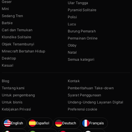
Geser
Ular Tangga
Mini
Pyramid Solitaire
Sedang Tren
Polisi
Barbie
Lucu
Cari dan Temukan
Burung Pemarah
Klondike Solitaire
Permainan Online
Objek Tersembunyi
Obby
Minecraft Bertahan Hidup
Natal
Desktop
Semua kategori
Kasual
Blog
Kontak
Tentang kami
Pemberitahuan Take-down
Untuk pengembang
Syarat Penggunaan
Untuk bisnis
Undang-Undang Layanan Digital
Kebijakan Privasi
Preferensi cookie
English
Español
Deutsch
Français