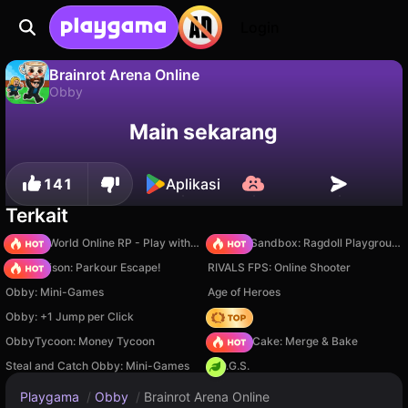
Login
Brainrot Arena Online
Obby
Brainrot Arena Online adalah game obby gratis oleh Playme. Mainkan online di Playgama.
Tidak
Simpan
Simpan progresnya!
Main sekarang
141
Aplikasi
Terkait
Sprunki World Online RP - Play with Friends!
Sprunki Sandbox: Ragdoll Playground Mode
Barry Prison: Parkour Escape!
RIVALS FPS: Online Shooter
Obby: Mini-Games
Age of Heroes
Obby: +1 Jump per Click
Hedgies
ObbyTycoon: Money Tycoon
Piece of Cake: Merge & Bake
Steal and Catch Obby: Mini-Games
H.O.G.S.
Playgama
/
Obby
/
Brainrot Arena Online