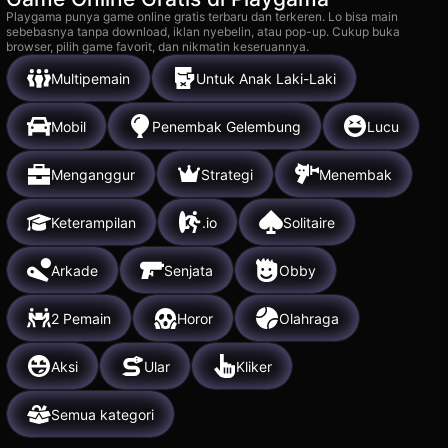
Playgama punya game online gratis terbaru dan terkeren. Lo bisa main
sebebasnya tanpa download, iklan nyebelin, atau pop-up. Cukup buka
browser, pilih game favorit, dan nikmatin keseruannya.
Multipemain
Untuk Anak Laki-Laki
Mobil
Penembak Gelembung
Lucu
Menganggur
Strategi
Menembak
Keterampilan
.io
Solitaire
Arkade
Senjata
Obby
2 Pemain
Horor
Olahraga
Aksi
Ular
Kliker
Semua kategori