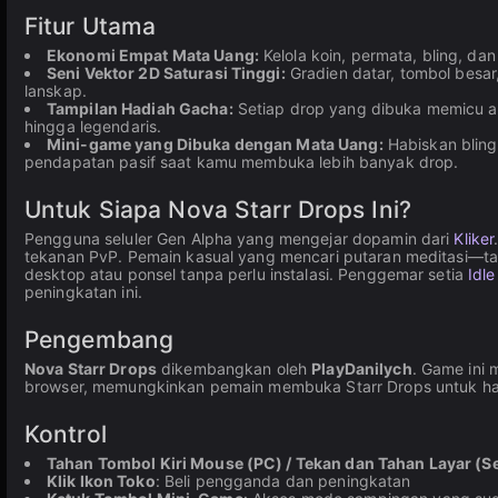
Fitur Utama
Ekonomi Empat Mata Uang:
Kelola koin, permata, bling, da
Seni Vektor 2D Saturasi Tinggi:
Gradien datar, tombol besar
lanskap.
Tampilan Hadiah Gacha:
Setiap drop yang dibuka memicu a
hingga legendaris.
Mini-game yang Dibuka dengan Mata Uang:
Habiskan blin
pendapatan pasif saat kamu membuka lebih banyak drop.
Untuk Siapa Nova Starr Drops Ini?
Pengguna seluler Gen Alpha yang mengejar dopamin dari
Kliker
tekanan PvP. Pemain kasual yang mencari putaran meditasi—tah
desktop atau ponsel tanpa perlu instalasi. Penggemar setia
Idl
peningkatan ini.
Pengembang
Nova Starr Drops
dikembangkan oleh
PlayDanilych
. Game ini 
browser, memungkinkan pemain membuka Starr Drops untuk ha
Kontrol
Tahan Tombol Kiri Mouse (PC) / Tekan dan Tahan Layar (Se
Klik Ikon Toko
: Beli pengganda dan peningkatan