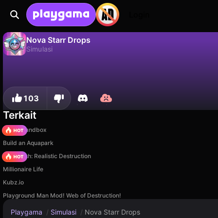
Login
Nova Starr Drops
Simulasi
Nova Starr Drops adalah game simulasi gratis oleh PlayDanilych. Mainkan online di Playgama.
Tidak
Simp
Simpan progresnya!
103
Terkait
Melon Sandbox
Build an Aquapark
Car Crush: Realistic Destruction
Millionaire Life
Kubz.io
Playground Man Mod! Web of Destruction!
Playgama
/
Simulasi
/
Nova Starr Drops