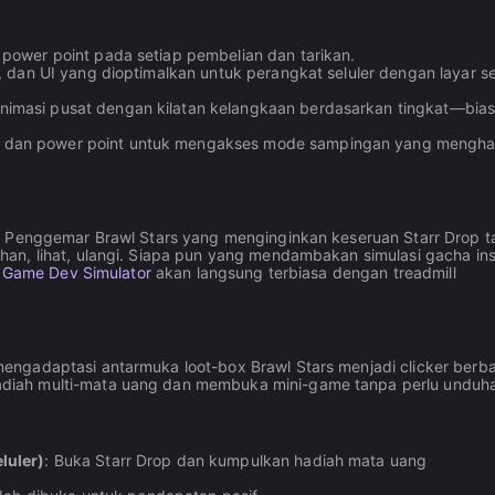
n power point pada setiap pembelian dan tarikan.
, dan UI yang dioptimalkan untuk perangkat seluler dengan layar s
nimasi pusat dengan kilatan kelangkaan berdasarkan tingkat—bia
g dan power point untuk mengakses mode sampingan yang mengha
. Penggemar Brawl Stars yang menginginkan keseruan Starr Drop 
an, lihat, ulangi. Siapa pun yang mendambakan simulasi gacha ins
e Game Dev Simulator
akan langsung terbiasa dengan treadmill
mengadaptasi antarmuka loot-box Brawl Stars menjadi clicker berba
diah multi-mata uang dan membuka mini-game tanpa perlu unduh
luler)
: Buka Starr Drop dan kumpulkan hadiah mata uang