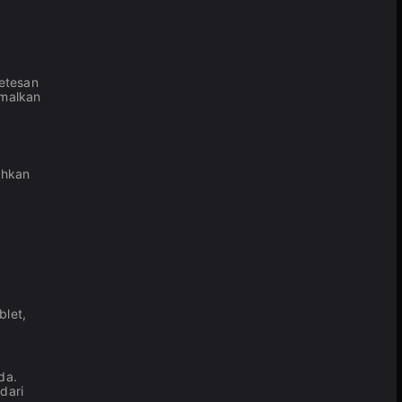
tetesan
imalkan
ahkan
blet,
da.
dari