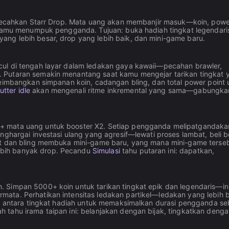
memecahkan Starr Drop. Mata uang akan membanjir masuk—koin, powe
t kamu menumpuk pengganda. Tujuan: buka hadiah tingkat legendari
ng lebih besar, drop yang lebih baik, dan mini-game baru.
cul di tengah layar dalam ledakan gaya kawaii—pecahan brawler,
 Putaran semakin menantang saat kamu mengejar tarikan tingkat 
yeimbangkan simpanan koin, cadangan bling, dan total power point 
tter idle
akan mengenali ritme inkremental yang sama—gabungka
+ mata uang untuk booster X2. Setiap pengganda melipatgandakan
nghargai investasi ulang yang agresif—lewati proses lambat, beli b
int dan bling membuka mini-game baru, yang mana mini-game terse
ebih banyak drop. Pecandu
Simulasi
tahu putaran ini: dapatkan,
 Simpan 5000+ koin untuk tarikan tingkat epik dan legendaris—in
ata. Perhatikan intensitas ledakan partikel—ledakan yang lebih 
 di antara tingkat hadiah untuk memaksimalkan durasi pengganda s
h tahu irama taipan ini: belanjakan dengan bijak, tingkatkan deng