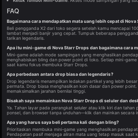
Ketuk Tombol Mini-Game
: Akses mode sampingan yang sud
FAQ
Bagaimana cara mendapatkan mata uang lebih cepat di Nova 
Beli pengganda X2 dari toko segera setelah kamu mencapai 100
lambat menjadi banjir yang cepat. Tumpuk beberapa penggand
tarikan legendaris.
Apa itu mini-game di Nova Starr Drops dan bagaimana cara
Mini-game adalah mode sampingan yang menghasilkan pendapa
menghabiskan bling dan power point di toko. Setiap mini-game
saat kamu fokus membuka Starr Drops.
Apa perbedaan antara drop biasa dan legendaris?
Drop legendaris menampilkan ledakan partikel yang lebih besa
permata. Drop biasa menghasilkan koin dasar dan power point.
memaksimalkan jarahan bernilai tinggi.
Bisakah saya memainkan Nova Starr Drops di seluler dan des
Ya. Tahan layar pada perangkat seluler atau klik kiri dan taha
ponsel, dan browser tanpa unduhan—klik dan mainkan secara i
Apa yang harus saya beli pertama kali dengan bling?
Prioritaskan membuka mini-game yang menghasilkan pendapata
Pendapatan pasif menjaga aliran mata uang tetap masuk saat