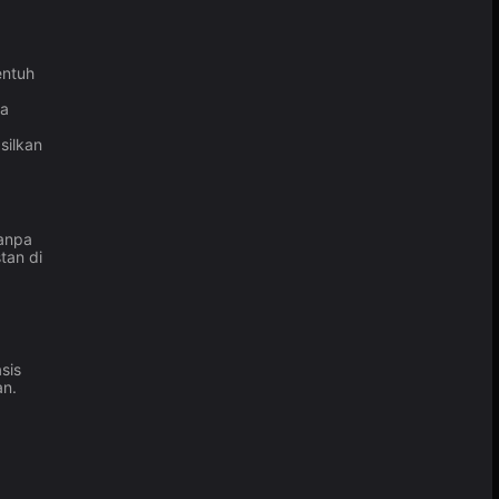
entuh
sa
silkan
tanpa
tan di
sis
an.