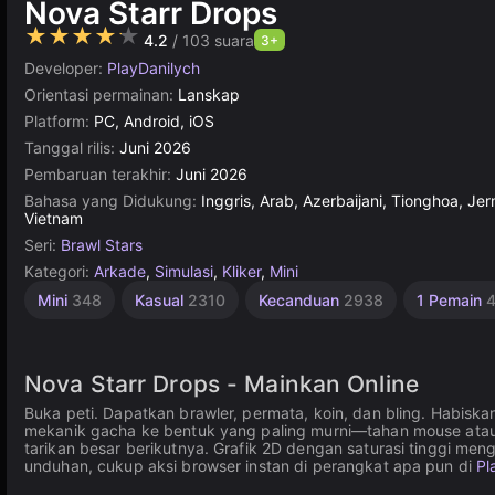
Nova Starr Drops
★★★★★
4.2
/ 103 suara
3+
Developer:
PlayDanilych
Orientasi permainan:
Lanskap
Platform:
PC, Android, iOS
Tanggal rilis:
Juni 2026
Pembaruan terakhir:
Juni 2026
Bahasa yang Didukung:
Inggris, Arab, Azerbaijani, Tionghoa, Jer
Vietnam
Seri:
Brawl Stars
Kategori:
Arkade
,
Simulasi
,
Kliker
,
Mini
Mini
348
Kasual
2310
Kecanduan
2938
1 Pemain
Nova Starr Drops - Mainkan Online
Buka peti. Dapatkan brawler, permata, koin, dan bling. Habi
mekanik gacha ke bentuk yang paling murni—tahan mouse atau j
tarikan besar berikutnya. Grafik 2D dengan saturasi tinggi men
unduhan, cukup aksi browser instan di perangkat apa pun di
Pl