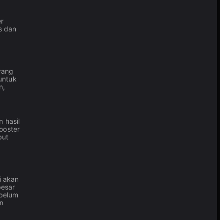
r
s dan
yang
untuk
n,
 hasil
ooster
but
i akan
besar
ebelum
an