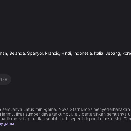
man, Belanda, Spanyol, Prancis, Hindi, Indonesia, Italia, Jepang, Kore
4146
skan semuanya untuk mini-game. Nova Starr Drops menyederhanakan
arimu, lihat sumber daya terkumpul, lalu pertaruhkan semuanya u
ghadirkan setiap hadiah seolah-olah seperti dopamin mesin slot. Ta
aygama
.