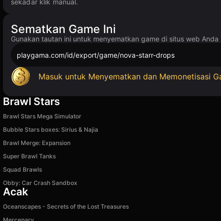
sekadar klik manual.
Sematkan Game Ini
Gunakan tautan ini untuk menyematkan game di situs web And
playgama.com/id/export/game/nova-starr-drops
Masuk untuk Menyematkan dan Memonetisasi 
Brawl Stars
Brawl Stars Mega Simulator
Bubble Stars boxes: Sirius & Najia
Brawl Merge: Expansion
Super Brawl Tanks
Squad Brawls
Obby: Car Crash Sandbox
Acak
Oceanscapes - Secrets of the Lost Treasures
Mercenary