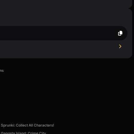
ns
Sprunki: Collect All Characters!
Gangsta Island: Crime City