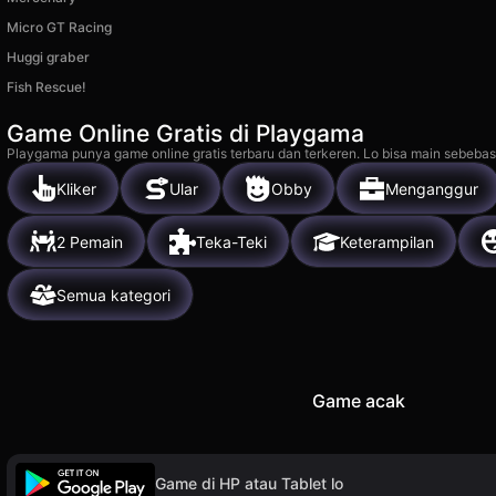
Micro GT Racing
Huggi graber
Fish Rescue!
Game Online Gratis di Playgama
Playgama punya game online gratis terbaru dan terkeren. Lo bisa main sebebas
Kliker
Ular
Obby
Menganggur
2 Pemain
Teka-Teki
Keterampilan
Semua kategori
Game acak
Game di HP atau Tablet lo