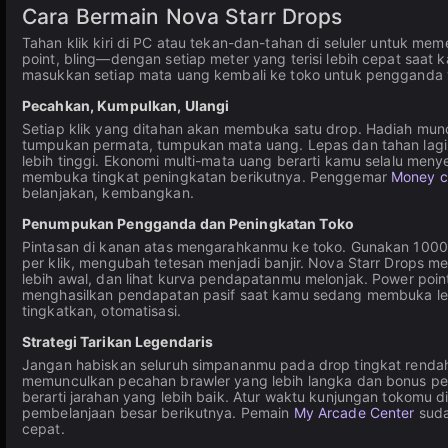
Cara Bermain Nova Starr Drops
Tahan klik kiri di PC atau tekan-dan-tahan di seluler untuk 
point, bling—dengan setiap meter yang terisi lebih cepat saa
masukkan setiap mata uang kembali ke toko untuk pengganda ya
Pecahkan, Kumpulkan, Ulangi
Setiap klik yang ditahan akan membuka satu drop. Hadiah mun
tumpukan permata, tumpukan mata uang. Lepas dan tahan lagi.
lebih tinggi. Ekonomi multi-mata uang berarti kamu selalu men
membuka tingkat peningkatan berikutnya. Penggemar
Money cu
belanjakan, kembangkan.
Penumpukan Pengganda dan Peningkatan Toko
Pintasan di kanan atas mengarahkanmu ke toko. Gunakan 1000
per klik, mengubah tetesan menjadi banjir. Nova Starr Drops me
lebih awal, dan lihat kurva pendapatanmu melonjak. Power po
menghasilkan pendapatan pasif saat kamu sedang membuka l
tingkatkan, otomatisasi.
Strategi Tarikan Legendaris
Jangan habiskan seluruh simpananmu pada drop tingkat rendah.
memunculkan pecahan brawler yang lebih langka dan bonus perm
berarti jarahan yang lebih baik. Atur waktu kunjungan tokomu
pembelanjaan besar berikutnya. Pemain
My Arcade Center
suda
cepat.