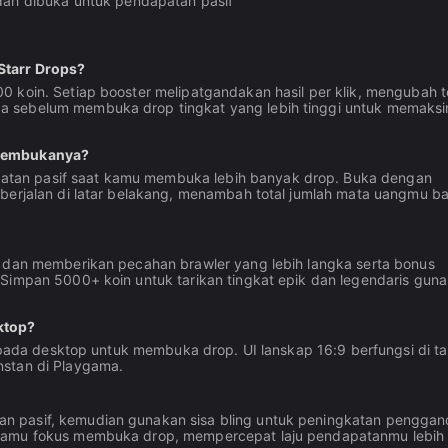
ah dibuka untuk pendapatan pasif
Starr Drops?
0 koin. Setiap booster melipatgandakan hasil per klik, mengubah 
a sebelum membuka drop tingkat yang lebih tinggi untuk memaks
 membukanya?
tan pasif saat kamu membuka lebih banyak drop. Buka dengan
 berjalan di latar belakang, menambah total jumlah mata uangmu b
r dan memberikan pecahan brawler yang lebih langka serta bonus
 Simpan 5000+ koin untuk tarikan tingkat epik dan legendaris guna
ktop?
n pada desktop untuk membuka drop. UI lanskap 16:9 berfungsi di ta
nstan di Playgama.
n pasif, kemudian gunakan sisa bling untuk peningkatan penggan
 kamu fokus membuka drop, mempercepat laju pendapatanmu lebih 