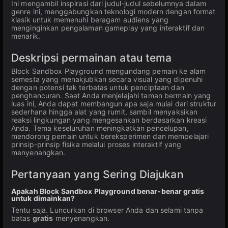
Ini mengambil inspirasi dari judul-judul sebelumnya dalam
genre ini, menggabungkan teknologi modern dengan format
klasik untuk memenuhi beragam audiens yang
menginginkan pengalaman gameplay yang interaktif dan
menarik.
Deskripsi permainan atau tema
Block Sandbox Playground mengundang pemain ke alam
semesta yang menakjubkan secara visual yang dipenuhi
dengan potensi tak terbatas untuk penciptaan dan
penghancuran. Saat Anda menjelajahi taman bermain yang
luas ini, Anda dapat membangun apa saja mulai dari struktur
sederhana hingga alat yang rumit, sambil menyaksikan
reaksi lingkungan yang mengesankan berdasarkan kreasi
Anda. Tema keseluruhan meningkatkan pencelupan,
mendorong pemain untuk bereksperimen dan mempelajari
prinsip-prinsip fisika melalui proses interaktif yang
menyenangkan.
Pertanyaan yang Sering Diajukan
Apakah Block Sandbox Playground benar-benar gratis
untuk dimainkan?
Tentu saja. Luncurkan di browser Anda dan selami tanpa
batas
gratis
menyenangkan.