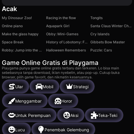
Acak
My Dinosaur Zoo!
Racing in the flow
Tongits
Online piano
Aquapark Girl
Santa Claus Winter Challenge
Make the glass happy
Obby: Mini-Games
Cry Islands
Space Break
History of Lobotomy: Fire In The Hole
Gibbets Bow Master
Robby: Jump into the Pool
Halloween Remembers
Puzzle: Cars
Game Online Gratis di Playgama
Playgama punya game online gratis terbaru dan terkeren. Lo bisa main
sebebasnya tanpa download, iklan nyebelin, atau pop-up. Cukup buka
browser, pilih game favorit, dan nikmatin keseruannya.
Ular
Mobil
Strategi
Menggambar
Horor
Untuk Perempuan
Aksi
Teka-Teki
Lucu
Penembak Gelembung