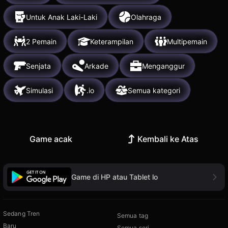
Untuk Anak Laki-Laki
Olahraga
2 Pemain
Keterampilan
Multipemain
Senjata
Arkade
Menganggur
Simulasi
.io
Semua kategori
Game acak
Kembali ke Atas
Game di HP atau Tablet lo
Sedang Tren
Semua tag
Baru
Semua seri