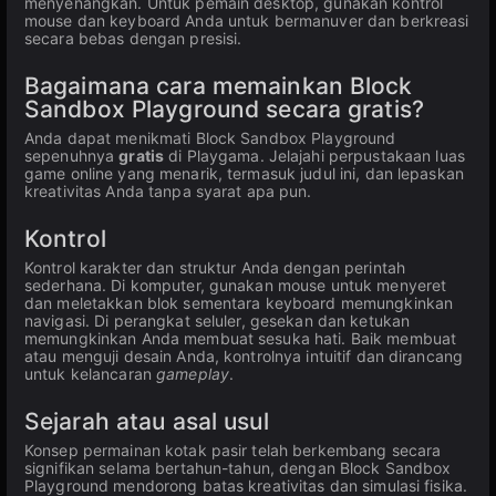
menyenangkan. Untuk pemain desktop, gunakan kontrol
mouse dan keyboard Anda untuk bermanuver dan berkreasi
secara bebas dengan presisi.
Bagaimana cara memainkan Block
Sandbox Playground secara gratis?
Anda dapat menikmati Block Sandbox Playground
sepenuhnya
gratis
di Playgama. Jelajahi perpustakaan luas
game online yang menarik, termasuk judul ini, dan lepaskan
kreativitas Anda tanpa syarat apa pun.
Kontrol
Kontrol karakter dan struktur Anda dengan perintah
sederhana. Di komputer, gunakan mouse untuk menyeret
dan meletakkan blok sementara keyboard memungkinkan
navigasi. Di perangkat seluler, gesekan dan ketukan
memungkinkan Anda membuat sesuka hati. Baik membuat
atau menguji desain Anda, kontrolnya intuitif dan dirancang
untuk kelancaran
gameplay
.
Sejarah atau asal usul
Konsep permainan kotak pasir telah berkembang secara
signifikan selama bertahun-tahun, dengan Block Sandbox
Playground mendorong batas kreativitas dan simulasi fisika.