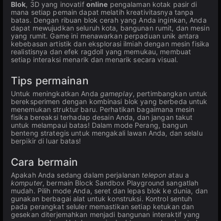
Blok
, 3D yang inovatif
online
pengalaman kotak pasir di
mana setiap pemain dapat melatih kreativitasnya tanpa
batas. Dengan ribuan blok cerah yang Anda inginkan, Anda
dapat mewujudkan seluruh kota, bangunan rumit, dan mesin
yang rumit. Game ini menawarkan perpaduan unik antara
kebebasan artistik dan eksplorasi ilmiah dengan mesin fisika
realistisnya dan efek ragdoll yang memukau, membuat
setiap interaksi menarik dan menarik secara visual.
Tips permainan
Untuk meningkatkan Anda
gameplay
, pertimbangkan untuk
bereksperimen dengan kombinasi blok yang berbeda untuk
menemukan struktur baru. Perhatikan bagaimana mesin
fisika bereaksi terhadap desain Anda, dan jangan takut
untuk melampaui batas! Dalam mode Perang, bangun
benteng strategis untuk mengakali lawan Anda, dan selalu
berpikir di luar batas!
Cara bermain
Apakah Anda sedang dalam perjalanan
telepon
atau a
komputer
, bermain Block Sandbox Playground sangatlah
mudah. Pilih mode Anda, seret dan lepas blok ke dunia, dan
gunakan berbagai alat untuk konstruksi. Kontrol sentuh
pada perangkat seluler memastikan setiap ketukan dan
gesekan diterjemahkan menjadi bangunan interaktif yang