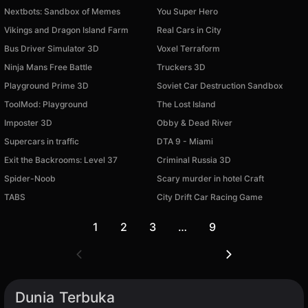
Nextbots: Sandbox of Memes
You Super Hero
Vikings and Dragon Island Farm
Real Cars in City
Bus Driver Simulator 3D
Voxel Terraform
Ninja Mans Free Battle
Truckers 3D
Playground Prime 3D
Soviet Car Destruction Sandbox
ToolMod: Playground
The Lost Island
Imposter 3D
Obby & Dead River
Supercars in traffic
DTA 9 - Miami
Exit the Backrooms: Level 37
Criminal Russia 3D
Spider-Noob
Scary murder in hotel Сraft
TABS
City Drift Car Racing Game
1
2
3
…
9
Dunia Terbuka