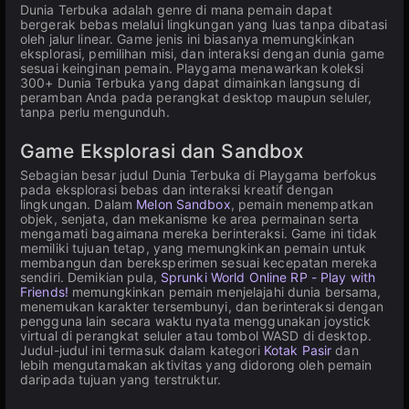
Dunia Terbuka adalah genre di mana pemain dapat
bergerak bebas melalui lingkungan yang luas tanpa dibatasi
oleh jalur linear. Game jenis ini biasanya memungkinkan
eksplorasi, pemilihan misi, dan interaksi dengan dunia game
sesuai keinginan pemain. Playgama menawarkan koleksi
300+ Dunia Terbuka yang dapat dimainkan langsung di
peramban Anda pada perangkat desktop maupun seluler,
tanpa perlu mengunduh.
Game Eksplorasi dan Sandbox
Sebagian besar judul Dunia Terbuka di Playgama berfokus
pada eksplorasi bebas dan interaksi kreatif dengan
lingkungan. Dalam
Melon Sandbox
, pemain menempatkan
objek, senjata, dan mekanisme ke area permainan serta
mengamati bagaimana mereka berinteraksi. Game ini tidak
memiliki tujuan tetap, yang memungkinkan pemain untuk
membangun dan bereksperimen sesuai kecepatan mereka
sendiri. Demikian pula,
Sprunki World Online RP - Play with
Friends!
memungkinkan pemain menjelajahi dunia bersama,
menemukan karakter tersembunyi, dan berinteraksi dengan
pengguna lain secara waktu nyata menggunakan joystick
virtual di perangkat seluler atau tombol WASD di desktop.
Judul-judul ini termasuk dalam kategori
Kotak Pasir
dan
lebih mengutamakan aktivitas yang didorong oleh pemain
daripada tujuan yang terstruktur.