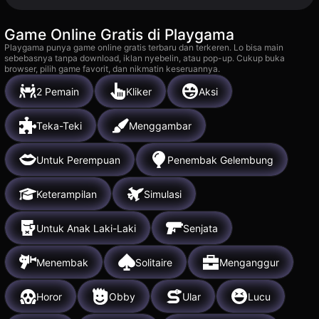
Game Online Gratis di Playgama
Playgama punya game online gratis terbaru dan terkeren. Lo bisa main
sebebasnya tanpa download, iklan nyebelin, atau pop-up. Cukup buka
browser, pilih game favorit, dan nikmatin keseruannya.
2 Pemain
Kliker
Aksi
Teka-Teki
Menggambar
Untuk Perempuan
Penembak Gelembung
Keterampilan
Simulasi
Untuk Anak Laki-Laki
Senjata
Menembak
Solitaire
Menganggur
Horor
Obby
Ular
Lucu