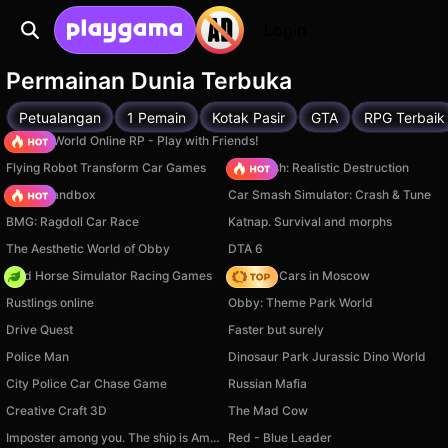
Login
Permainan Dunia Terbuka
Petualangan
1 Pemain
Kotak Pasir
GTA
RPG Terbaik
Sprunki World Online RP - Play with Friends!
Flying Robot Transform Car Games
Car Crush: Realistic Destruction
Melon Sandbox
Car Smash Simulator: Crash & Tune
BMG: Ragdoll Car Race
Katnap. Survival and morphs
The Aesthetic World of Obby
DTA 6
Wild Horse Simulator Racing Games
Race On Cars in Moscow
Rustlings online
Obby: Theme Park World
Drive Quest
Faster but surely
Police Man
Dinosaur Park Jurassic Dino World
City Police Car Chase Game
Russian Mafia
Creative Craft 3D
The Mad Cow
Imposter among you. The ship is Amongus
Red - Blue Leader