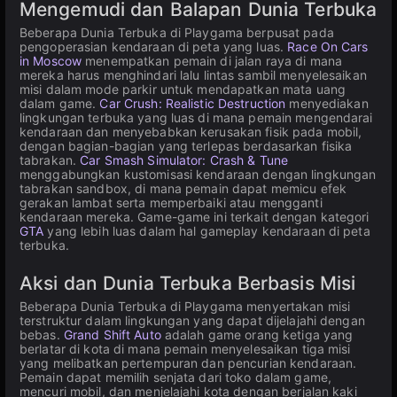
Mengemudi dan Balapan Dunia Terbuka
Beberapa Dunia Terbuka di Playgama berpusat pada
pengoperasian kendaraan di peta yang luas.
Race On Cars
in Moscow
menempatkan pemain di jalan raya di mana
mereka harus menghindari lalu lintas sambil menyelesaikan
misi dalam mode parkir untuk mendapatkan mata uang
dalam game.
Car Crush: Realistic Destruction
menyediakan
lingkungan terbuka yang luas di mana pemain mengendarai
kendaraan dan menyebabkan kerusakan fisik pada mobil,
dengan bagian-bagian yang terlepas berdasarkan fisika
tabrakan.
Car Smash Simulator: Crash & Tune
menggabungkan kustomisasi kendaraan dengan lingkungan
tabrakan sandbox, di mana pemain dapat memicu efek
gerakan lambat serta memperbaiki atau mengganti
kendaraan mereka. Game-game ini terkait dengan kategori
GTA
yang lebih luas dalam hal gameplay kendaraan di peta
terbuka.
Aksi dan Dunia Terbuka Berbasis Misi
Beberapa Dunia Terbuka di Playgama menyertakan misi
terstruktur dalam lingkungan yang dapat dijelajahi dengan
bebas.
Grand Shift Auto
adalah game orang ketiga yang
berlatar di kota di mana pemain menyelesaikan tiga misi
yang melibatkan pertempuran dan pencurian kendaraan.
Pemain dapat memilih senjata dari toko dalam game,
mencuri mobil, dan menjelajahi kota dengan berjalan kaki