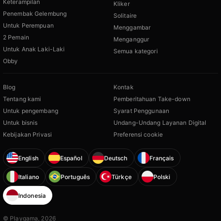
Keterampilan
Kliker
Penembak Gelembung
Solitaire
Untuk Perempuan
Menggambar
2 Pemain
Menganggur
Untuk Anak Laki-Laki
Semua kategori
Obby
Blog
Kontak
Tentang kami
Pemberitahuan Take-down
Untuk pengembang
Syarat Penggunaan
Untuk bisnis
Undang-Undang Layanan Digital
Kebijakan Privasi
Preferensi cookie
English
Español
Deutsch
Français
Italiano
Português
Türkçe
Polski
Indonesia
© Playgama, 2026