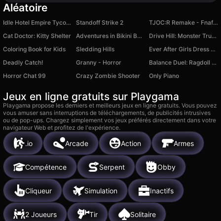
Aléatoire
Idle Hotel Empire Tycoon
Standoff Strike 2
TJOC:R Remake - Fnaf 3D
Cat Doctor: Kitty Shelter
Adventures in Bikini Bottom
Drive Hill: Monster Trucks
Coloring Book for Kids
Sledding Hills
Ever After Girls Dress Up
Deadly Catch!
Granny - Horror
Balance Duel: Ragdoll Showdown
Horror Chat 99
Crazy Zombie Shooter
Only Piano
Jeux en ligne gratuits sur Playgama
Playgama propose les derniers et meilleurs jeux en ligne gratuits. Vous pouvez
vous amuser sans interruptions de téléchargements, de publicités intrusives
ou de pop-ups. Chargez simplement vos jeux préférés directement dans votre
navigateur Web et profitez de l'expérience.
.io
Arcade
Action
Armes
Compétence
Serpent
Obby
Cliqueur
Simulation
Inactifs
2 Joueurs
Tir
Solitaire