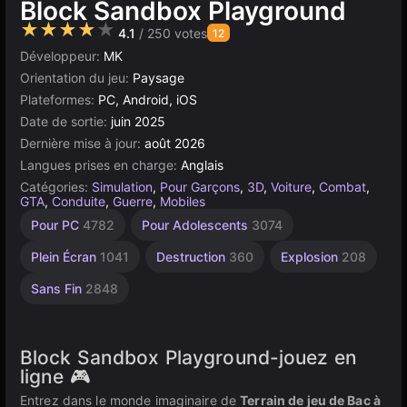
Block Sandbox Playground
★★★★★
4.1
/ 250 votes
12
Développeur:
MK
Orientation du jeu:
Paysage
Plateformes:
PC, Android, iOS
Date de sortie:
juin 2025
Dernière mise à jour:
août 2026
Langues prises en charge:
Anglais
Catégories:
Simulation
,
Pour Garçons
,
3D
,
Voiture
,
Combat
,
GTA
,
Conduite
,
Guerre
,
Mobiles
Arène
Combat
Agilité
Bureau
Navigateur
Unity
Crash
Haute
Voitures
Vol
Pour PC
4782
Pour Adolescents
3074
Qualifié
Qualité
2593
5173
166
en
441
de
5023
de
Voiture
Démolition
ligne
3570
44
Plein Écran
1041
Destruction
360
Explosion
208
3175
491
163
Sans Fin
2848
Block Sandbox Playground-jouez en
ligne 🎮
Entrez dans le monde imaginaire de
Terrain de jeu de Bac à