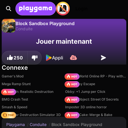
Login
Block Sandbox Playground
Conduite
Sauvegardez la
Non
Enregistrer
Block Sandbox Playground est un jeu de conduite gratuit par MK. Joue-y en ligne sur Playgama.
Jouer maintenant
progression !
250
Appli
Connexe
Gamer's Mod
Sprunki World Online RP - Play with Friends!
Mega Ramp Stunt
Your Obby Escape
Car Crush: Realistic Destruction
Obby: +1 Jump per Click
BMG Crash Test
Hidden Object: Street Of Secrets
Smash & Speed
Imposter 3D online horror
Online Car Destruction Simulator 3D
Piece of Cake: Merge & Bake
Playgama
/
Conduite
/
Block Sandbox Playground