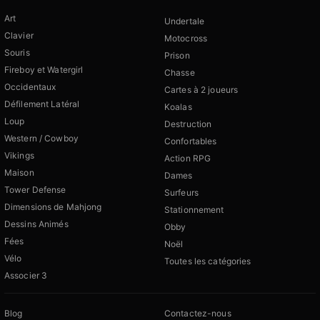
Art
Undertale
Clavier
Motocross
Souris
Prison
Fireboy et Watergirl
Chasse
Occidentaux
Cartes à 2 joueurs
Défilement Latéral
Koalas
Loup
Destruction
Western / Cowboy
Confortables
Vikings
Action RPG
Maison
Dames
Tower Defense
Surfeurs
Dimensions de Mahjong
Stationnement
Dessins Animés
Obby
Fées
Noël
Vélo
Toutes les catégories
Associer 3
Blog
Contactez-nous