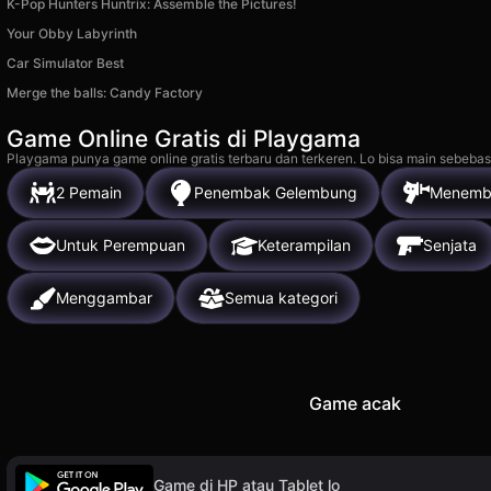
K-Pop Hunters Huntrix: Assemble the Pictures!
Your Obby Labyrinth
Car Simulator Best
Merge the balls: Candy Factory
Game Online Gratis di Playgama
Playgama punya game online gratis terbaru dan terkeren. Lo bisa main sebebas
2 Pemain
Penembak Gelembung
Menemb
Untuk Perempuan
Keterampilan
Senjata
Menggambar
Semua kategori
Game acak
Game di HP atau Tablet lo