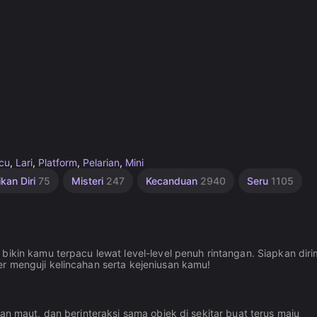
cu
,
Lari
,
Platform
,
Pelarian
,
Mini
ikan Diri
75
Misteri
247
Kecanduan
2940
Seru
1105
bikin kamu terpacu lewat level-level penuh rintangan. Siapkan dir
r menguji kelincahan serta kejeniusan kamu!
an maut, dan berinteraksi sama objek di sekitar buat terus maju