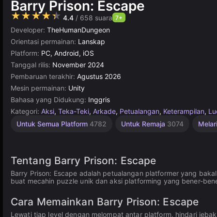
Barry Prison: Escape
★★★★★
4.4
/ 658 suara
7+
Developer:
TheHumanDungeon
Orientasi permainan:
Lanskap
Platform:
PC, Android, iOS
Tanggal rilis:
November 2024
Pembaruan terakhir:
Agustus 2026
Mesin permainan:
Unity
Bahasa yang Didukung:
Inggris
Kategori:
Aksi
,
Teka-Teki
,
Arkade
,
Petualangan
,
Keterampilan
,
Lu
Kategori
Roblox
Stealth
Rintangan
Melompat
Mengumpulkan
Untuk
Piksel
Unity
Indie
1
Untuk Semua Platform
4782
Untuk Remaja
3074
Melar
Pemain
Terbaik
online
Anak
Hindari
438
812
150
220
462
889
1480
3175
4145
1220
271
Tentang Barry Prison: Escape
Barry Prison: Escape adalah petualangan platformer yang bakal 
buat mecahin puzzle unik dan aksi platforming yang bener-bene
Cara Memainkan Barry Prison: Escape
Lewati tiap level dengan melompat antar platform, hindari jebak