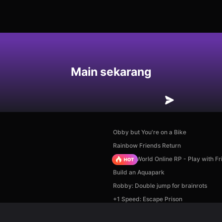
an
Main sekarang
Obby but You're on a Bike
Rainbow Friends Return
Sprunki World Online RP - Play with Fr
Build an Aquapark
Robby: Double jump for brainrots
+1 Speed: Escape Prison