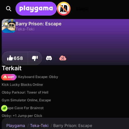
Login
Barry Prison: Escape
Teka-Teki
Tidak
Simp
Simpan progresnya!
Barry Prison: Escape adalah game teka-teki gratis oleh TheHumanDungeon. Mainkan online di Playgama.
658
Terkait
+1 Speed Keyboard Escape: Obby
Kick Lucky Blocks Online
Obby Parkour: Tower of Hell
Gym Simulator Online, Escape
Escape Cave For Brainrot
Obby: +1 Jump per Click
Playgama
/
Teka-Teki
/
Barry Prison: Escape