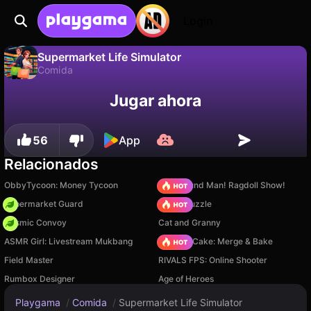
Login
Supermarket Life Simulator
Comida
No
Guardar
¡Guarda el progreso!
Supermarket Life Simulator es un juego de comida gratuito de DarkPlay. Juégalo en línea en Playgama.
Jugar ahora
56
App
Relacionados
ObbyTycoon: Money Tycoon
Playground Man! Ragdoll Show!
Supermarket Guard
Arrow Puzzle
Cosmic Convoy
Cat and Granny
ASMR Girl: Livestream Mukbang
Piece of Cake: Merge & Bake
Field Master
RIVALS FPS: Online Shooter
Rumbox Designer
Age of Heroes
Playgama
/
Comida
/
Supermarket Life Simulator