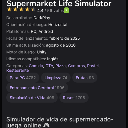
Supermarket Life Simulator
★★★★★
4.4
/ 56 votos
7
Desarrollador:
DarkPlay
Orientación del juego:
Horizontal
Plataformas:
PC, Android
Fecha de lanzamiento:
febrero de 2025
Última actualización:
agosto de 2026
Motor de juego:
Unity
Idiomas compatibles:
Inglés
Categorías:
Comida
,
GTA
,
Pizza
,
Compras
,
Pastel
,
Restaurante
Unity
Para PC
4782
Limpieza
74
Frutas
93
en
línea
Entrenamiento Cerebral
1906
3175
Simulación de Vida
408
Rusos
1798
Simulador de vida de supermercado-
juega online 🎮