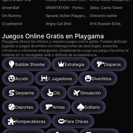
Street Ball
GRAVITATION - Parkour with Knives
Obby: Camo Tower
Gin Rummy
Sprunki Action Playground: Ragdoll Sandbox
Checkers online
Cryptoword
Angry Cat Shot
4x4 Russian SUVs
Juegos Online Gratis en Playgama
Playgama ofrece los últimos y mejores juegos online gratis. Puedes disfrutar
jugando a juegos divertidos sin interrupciones de descargas, anuncios
intrusivos o ventanas emergentes. Simplemente carga tus juegos favoritos al
instante en tu navegador web y disfruta de la experiencia.
Bubble Shooter
Estrategia
Disparos
Acción
2 Jugadores
Divertidos
Serpiente
Clic
Simulación
Deportes
Armas
Solitario
Rompecabezas
Para Chicas