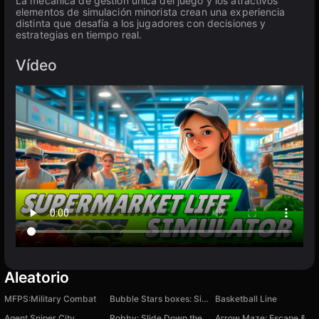
La mecánica de gestión única del juego y los atractivos
elementos de simulación minorista crean una experiencia
distinta que desafía a los jugadores con decisiones y
estrategias en tiempo real.
Vídeo
Aleatorio
MFPS:Military Combat
Bubble Stars boxes: Sirius & Najia
Basketball Line
Agent Sniper City
Robby: Slide Down the Water Slide
Arrow Maze: Escape & Defend