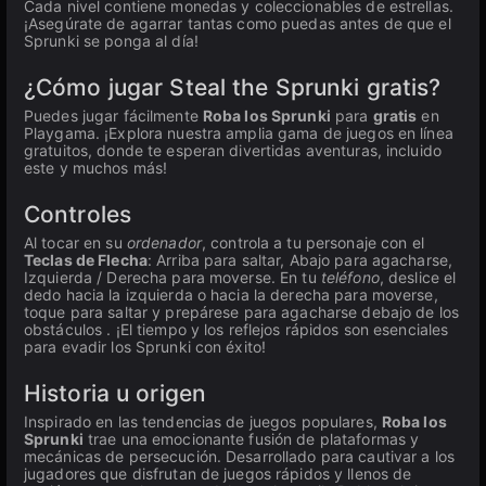
Cada nivel contiene monedas y coleccionables de estrellas.
¡Asegúrate de agarrar tantas como puedas antes de que el
Sprunki se ponga al día!
¿Cómo jugar Steal the Sprunki gratis?
Puedes jugar fácilmente
Roba los Sprunki
para
gratis
en
Playgama. ¡Explora nuestra amplia gama de juegos en línea
gratuitos, donde te esperan divertidas aventuras, incluido
este y muchos más!
Controles
Al tocar en su
ordenador
, controla a tu personaje con el
Teclas de Flecha
: Arriba para saltar, Abajo para agacharse,
Izquierda / Derecha para moverse. En tu
teléfono
, deslice el
dedo hacia la izquierda o hacia la derecha para moverse,
toque para saltar y prepárese para agacharse debajo de los
obstáculos . ¡El tiempo y los reflejos rápidos son esenciales
para evadir los Sprunki con éxito!
Historia u origen
Inspirado en las tendencias de juegos populares,
Roba los
Sprunki
trae una emocionante fusión de plataformas y
mecánicas de persecución. Desarrollado para cautivar a los
jugadores que disfrutan de juegos rápidos y llenos de