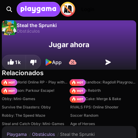
Login
Steal the Sprunki
Obstáculos
No
Guardar
¡Guarda el progreso!
Steal the Sprunki es un juego de obstáculos gratuito de ShadouGames. Juégalo en línea en Playgama.
Jugar ahora
1k
App
Relacionados
Sprunki World Online RP - Play with Friends!
Sprunki Sandbox: Ragdoll Playground Mode
Barry Prison: Parkour Escape!
Stickman Rebirth
Obby: Mini-Games
Piece of Cake: Merge & Bake
Survive the Disasters: Obby
RIVALS FPS: Online Shooter
Robby: The Speed Maze
Soccer Random
Steal and Catch Obby: Mini-Games
Age of Heroes
Playgama
/
Obstáculos
/
Steal the Sprunki