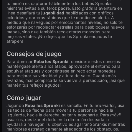
tu misión es capturar hábilmente a los bebés Sprunkis
mientras evitas a su feroz padre. Esto
gratis
la aventura en
línea desafiará tu
jugabilidad
habilidades con gráficos
coloridos y carreras rápidas que te mantienen alerta. A
medida que navegues por emocionantes niveles, no solo te
esforzarás por recolectar estrellas para desbloquear nuevos
mapas, sino que también recolectarás monedas para
mejoras vitales. ¡No dejes que los Sprunki enojados te
atrapen!
Consejos de juego
Para dominar
Roba los Sprunki
, considere estos consejos:
manténgase alerta a los atajos, aproveche el entorno para
esquivar ataques y concéntrese en recolectar monedas
para mejorar su velocidad y altura de salto. Cuanto más
avanzas, más complicada se vuelve la persecución, ¡así que
mantén tus reflejos agudos!
Cómo jugar
Jugando
Roba los Sprunki
es sencillo. En tu
ordenador
, usa
las teclas de flecha para mover a tu personaje hacia la
izquierda, hacia la derecha, saltar y agacharte. Para
móvil
usuarios, deslizar el dedo en la dirección deseada lo
ayudará a navegar. Tu objetivo es agarrar Sprunkis mientras
maniobras estratégicamente alrededor de los obstáculos.