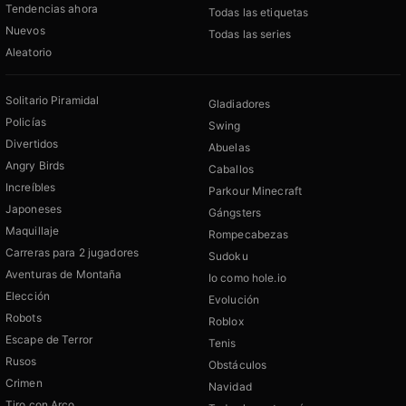
Tendencias ahora
Todas las etiquetas
Nuevos
Todas las series
Aleatorio
Solitario Piramidal
Gladiadores
Policías
Swing
Divertidos
Abuelas
Angry Birds
Caballos
Increíbles
Parkour Minecraft
Japoneses
Gángsters
Maquillaje
Rompecabezas
Carreras para 2 jugadores
Sudoku
Aventuras de Montaña
Io como hole.io
Elección
Evolución
Robots
Roblox
Escape de Terror
Tenis
Rusos
Obstáculos
Crimen
Navidad
Tiro con Arco