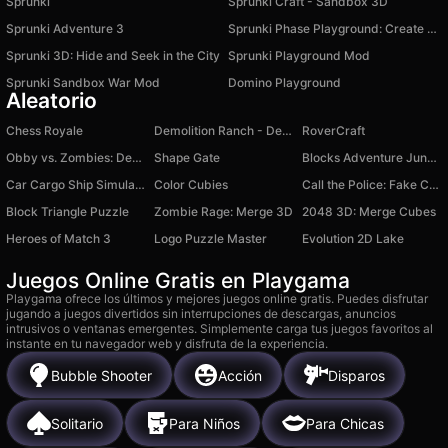
Sprunki
Sprunki Craft - Sandbox 3D
Sprunki Adventure 3
Sprunki Phase Playground: Create Sprunki and Music
Sprunki 3D: Hide and Seek in the City
Sprunki Playground Mod
Sprunki Sandbox War Mod
Domino Playground
Aleatorio
Chess Royale
Demolition Ranch - Destruction Simulator
RoverCraft
Obby vs. Zombies: Dead Rails
Shape Gate
Blocks Adventure Jungle Saga
Car Cargo Ship Simulator Game
Color Cubies
Call the Police: Fake Call & Chat Prank
Block Triangle Puzzle
Zombie Rage: Merge 3D
2048 3D: Merge Cubes
Heroes of Match 3
Logo Puzzle Master
Evolution 2D Lake
Juegos Online Gratis en Playgama
Playgama ofrece los últimos y mejores juegos online gratis. Puedes disfrutar
jugando a juegos divertidos sin interrupciones de descargas, anuncios
intrusivos o ventanas emergentes. Simplemente carga tus juegos favoritos al
instante en tu navegador web y disfruta de la experiencia.
Bubble Shooter
Acción
Disparos
Solitario
Para Niños
Para Chicas