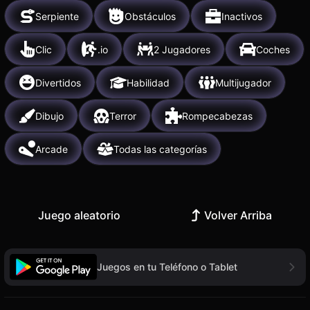
Serpiente
Obstáculos
Inactivos
Clic
.io
2 Jugadores
Coches
Divertidos
Habilidad
Multijugador
Dibujo
Terror
Rompecabezas
Arcade
Todas las categorías
Juego aleatorio
Volver Arriba
Juegos en tu Teléfono o Tablet