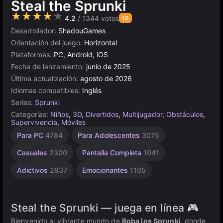
Steal the Sprunki
★★★★★
4.2
/ 1344 votos
16
Desarrollador:
ShadouGames
Orientación del juego:
Horizontal
Plataformas:
PC, Android, iOS
Fecha de lanzamiento:
junio de 2025
Última actualización:
agosto de 2026
Idiomas compatibles:
Inglés
Series:
Sprunki
Categorías:
Niños
,
3D
,
Divertidos
,
Multijugador
,
Obstáculos
,
Supervivencia
,
Móviles
Roblox
Agilidad
Escritorio
Rusos
Browser
Unity
Para
Sin
Alta
Para PC
4784
Para Adolescentes
3075
Calidad
Niños
1798
Fin
2594
en
5025
812
5172
2849
1480
línea
3571
Casuales
2300
Pantalla Completa
1041
3175
Adictivos
2937
Emocionantes
1105
Steal the Sprunki — juega en línea 🎮
Bienvenido al vibrante mundo de
Roba los Sprunki
, donde