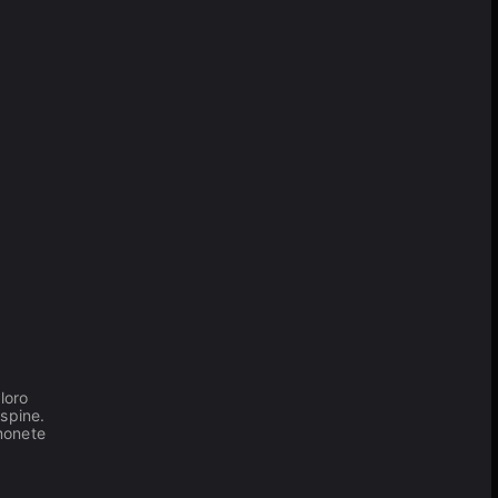
loro
 spine.
 monete