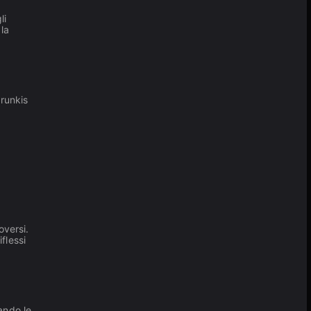
li
 la
prunkis
oversi.
flessi
rando le