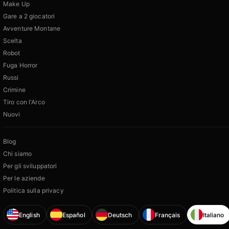
Make Up
Gare a 2 giocatori
Avventure Montane
Scelta
Robot
Fuga Horror
Russi
Crimine
Tiro con l'Arco
Nuovi
Blog
Chi siamo
Per gli sviluppatori
Per le aziende
Politica sulla privacy
English
Español
Deutsch
Français
Italiano