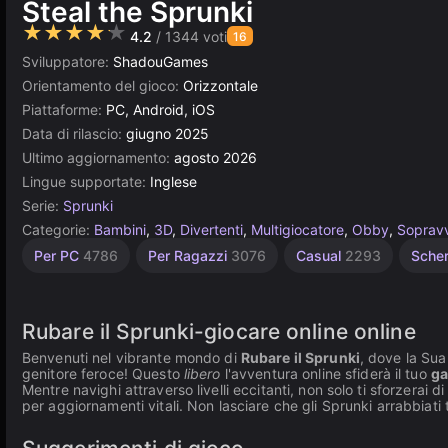
Steal the Sprunki
★★★★★
4.2
/ 1344 voti
16
Sviluppatore:
ShadouGames
Orientamento del gioco:
Orizzontale
Piattaforme:
PC, Android, iOS
Data di rilascio:
giugno 2025
Ultimo aggiornamento:
agosto 2026
Lingue supportate:
Inglese
Serie:
Sprunki
Categorie:
Bambini
,
3D
,
Divertenti
,
Multigiocatore
,
Obby
,
Soprav
Roblox
Senza
Agility
Desktop
Russi
Browser
Unity
Alta
Per
Per PC
4786
Per Ragazzi
3076
Casual
2293
Scher
Qualità
Bambini
online
1799
2594
Fine
5026
811
5172
2852
3177
3571
1480
Rubare il Sprunki-giocare online online
Benvenuti nel vibrante mondo di
Rubare il Sprunki
, dove la Sua
genitore feroce! Questo
libero
l'avventura online sfiderà il tuo
ga
Mentre navighi attraverso livelli eccitanti, non solo ti sforzera
per aggiornamenti vitali. Non lasciare che gli Sprunki arrabbiati 