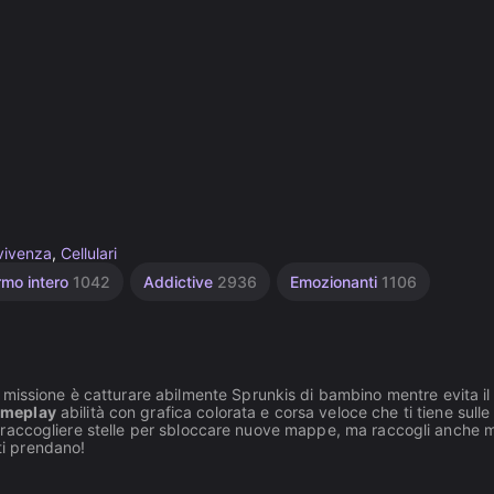
vivenza
,
Cellulari
mo intero
1042
Addictive
2936
Emozionanti
1106
 missione è catturare abilmente Sprunkis di bambino mentre evita il 
meplay
abilità con grafica colorata e corsa veloce che ti tiene sulle
i di raccogliere stelle per sbloccare nuove mappe, ma raccogli anche
ti prendano!