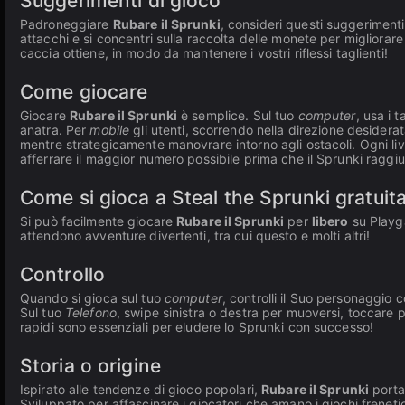
Suggerimenti di gioco
Padroneggiare
Rubare il Sprunki
, consideri questi suggerimenti:
attacchi e si concentri sulla raccolta delle monete per migliorare la
caccia ottiene, in modo da mantenere i vostri riflessi taglienti!
Come giocare
Giocare
Rubare il Sprunki
è semplice. Sul tuo
computer
, usa i 
anatra. Per
mobile
gli utenti, scorrendo nella direzione desiderata
mentre strategicamente manovrare intorno agli ostacoli. Ogni liv
afferrare il maggior numero possibile prima che il Sprunki raggi
Come si gioca a Steal the Sprunki gratui
Si può facilmente giocare
Rubare il Sprunki
per
libero
su Playga
attendono avventure divertenti, tra cui questo e molti altri!
Controllo
Quando si gioca sul tuo
computer
, controlli il Suo personaggio c
Sul tuo
Telefono
, swipe sinistra o destra per muoversi, toccare p
rapidi sono essenziali per eludere lo Sprunki con successo!
Storia o origine
Ispirato alle tendenze di gioco popolari,
Rubare il Sprunki
porta
Sviluppato per affascinare i giocatori che amano i giochi frenetic