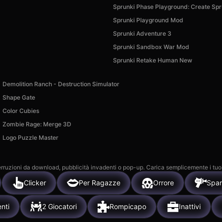
Sprunki Phase Playground: Create Spr
Sprunki Playground Mod
Sprunki Adventure 3
Sprunki Sandbox War Mod
Sprunki Retake Human New
Demolition Ranch - Destruction Simulator
Shape Gate
Color Cubies
Zombie Rage: Merge 3D
Logo Puzzle Master
 interruzioni da download, pubblicità invadenti o pop-up. Carica semplicemente i tuo
Clicker
Per Ragazze
Orrore
Spar
enti
2 Giocatori
Rompicapo
Inattivi