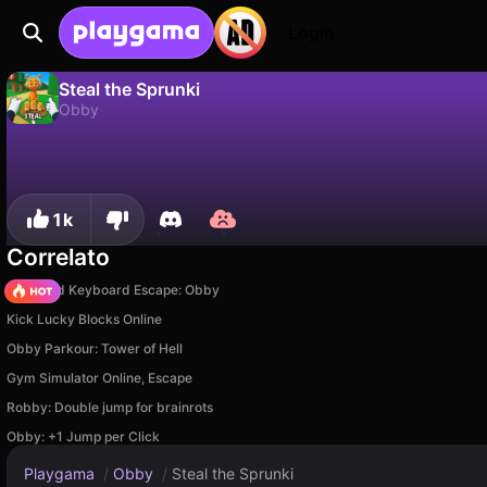
Login
Steal the Sprunki
Obby
No
Salva
Salva i progressi!
Steal the Sprunki è un gioco di obby gratuito di ShadouGames. Giocaci online su Playgama.
1k
Correlato
+1 Speed Keyboard Escape: Obby
Kick Lucky Blocks Online
Obby Parkour: Tower of Hell
Gym Simulator Online, Escape
Robby: Double jump for brainrots
Obby: +1 Jump per Click
Playgama
/
Obby
/
Steal the Sprunki