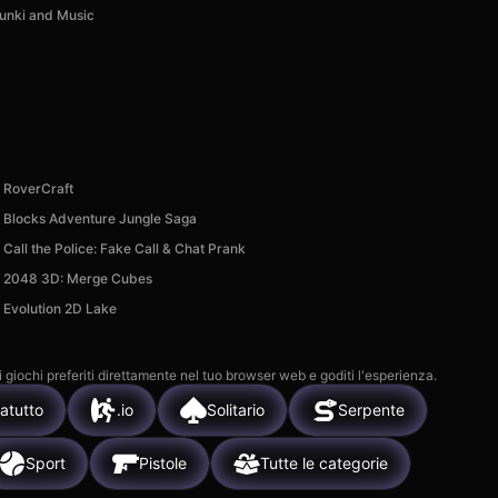
unki and Music
RoverCraft
Blocks Adventure Jungle Saga
Call the Police: Fake Call & Chat Prank
2048 3D: Merge Cubes
Evolution 2D Lake
i giochi preferiti direttamente nel tuo browser web e goditi l'esperienza.
atutto
.io
Solitario
Serpente
Sport
Pistole
Tutte le categorie