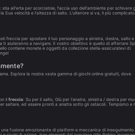
 stia all'erta per scorciatoie, faccia uso dell'ambiente per schivare g
 Sua velocità e l'altezza di salto. L'ulteriore si va, il più complicato
tasti freccia per spostare il tuo personaggio a sinistra, destra, salto e
 ti aiuteranno a navigare. Il vostro obiettivo è quello di afferrare S
ello contiene monete e oggetti da collezione stella-assicuratevi di
unge!
tamente?
ma. Esplora la nostra vasta gamma di giochi online gratuiti, dove
on il
freccia
: Su per il salto, Giù per l'anatra, sinistra / destra per mu
er saltare, ed essere pronti a anatra sotto gli ostacoli. Tempismo e ri
 una fusione emozionante di platform e meccanica di inseguimento.
i e ricchi di azione, trae elementi dal popolare stile Roblox incorpo