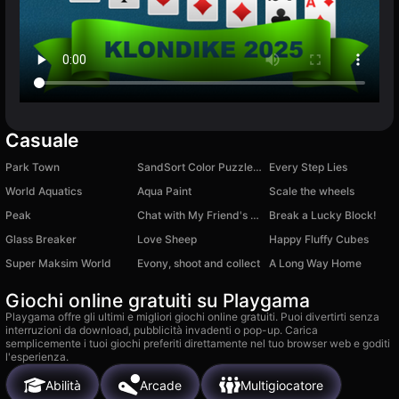
Casuale
Park Town
SandSort Color Puzzle Game
Every Step Lies
World Aquatics
Aqua Paint
Scale the wheels
Peak
Chat with My Friend's Brother
Break a Lucky Block!
Glass Breaker
Love Sheep
Happy Fluffy Cubes
Super Maksim World
Evony, shoot and collect
A Long Way Home
Giochi online gratuiti su Playgama
Playgama offre gli ultimi e migliori giochi online gratuiti. Puoi divertirti senza
interruzioni da download, pubblicità invadenti o pop-up. Carica
semplicemente i tuoi giochi preferiti direttamente nel tuo browser web e goditi
l'esperienza.
Abilità
Arcade
Multigiocatore