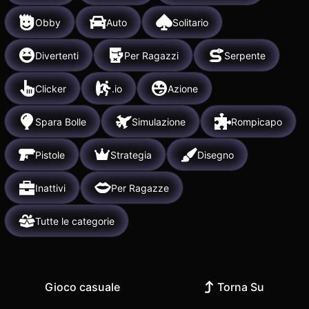
Obby
Auto
Solitario
Divertenti
Per Ragazzi
Serpente
Clicker
.io
Azione
Spara Bolle
Simulazione
Rompicapo
Pistole
Strategia
Disegno
Inattivi
Per Ragazze
Tutte le categorie
Gioco casuale
Torna Su