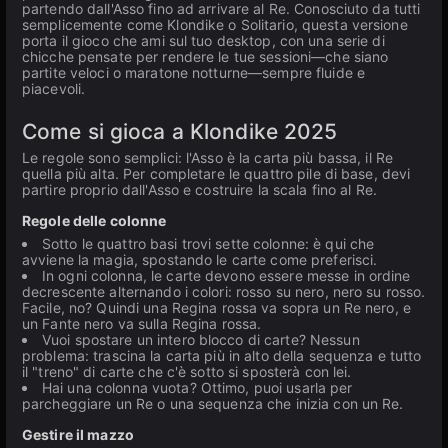
partendo dall'Asso fino ad arrivare al Re. Conosciuto da tutti
semplicemente come Klondike o Solitario, questa versione
porta il gioco che ami sul tuo desktop, con una serie di
chicche pensate per rendere le tue sessioni—che siano
partite veloci o maratone notturne—sempre fluide e
piacevoli.
Come si gioca a Klondike 2025
Le regole sono semplici: l'Asso è la carta più bassa, il Re
quella più alta. Per completare le quattro pile di base, devi
partire proprio dall'Asso e costruire la scala fino al Re.
Regole delle colonne
Sotto le quattro basi trovi sette colonne: è qui che
avviene la magia, spostando le carte come preferisci.
In ogni colonna, le carte devono essere messe in ordine
decrescente alternando i colori: rosso su nero, nero su rosso.
Facile, no? Quindi una Regina rossa va sopra un Re nero, e
un Fante nero va sulla Regina rossa.
Vuoi spostare un intero blocco di carte? Nessun
problema: trascina la carta più in alto della sequenza e tutto
il "treno" di carte che c'è sotto si sposterà con lei.
Hai una colonna vuota? Ottimo, puoi usarla per
parcheggiare un Re o una sequenza che inizia con un Re.
Gestire il mazzo