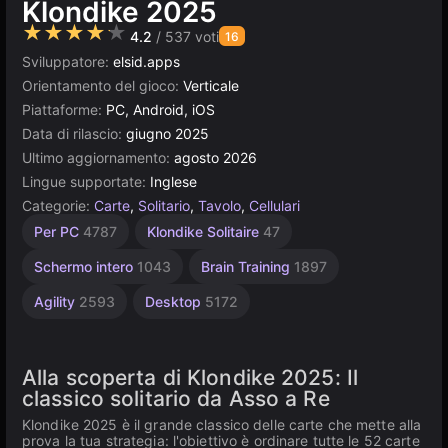
Klondike 2025
★★★★★
4.2
/ 537 voti
16
Sviluppatore:
elsid.apps
Orientamento del gioco:
Verticale
Piattaforme:
PC, Android, iOS
Data di rilascio:
giugno 2025
Ultimo aggiornamento:
agosto 2026
Lingue supportate:
Inglese
Categorie:
Carte
,
Solitario
,
Tavolo
,
Cellulari
Russi
Browser
Alta
Per PC
4787
Klondike Solitaire
47
Qualità
1801
5027
3572
Schermo intero
1043
Brain Training
1897
Agility
2593
Desktop
5172
Alla scoperta di Klondike 2025: Il
classico solitario da Asso a Re
Klondike 2025 è il grande classico delle carte che mette alla
prova la tua strategia: l'obiettivo è ordinare tutte le 52 carte