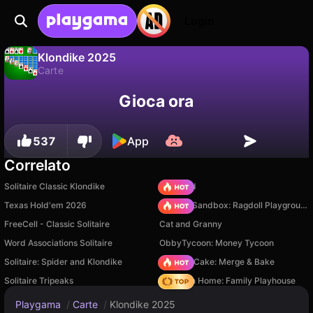
Login
Klondike 2025
Carte
No
Salva
Salva i progressi!
Klondike 2025 è un gioco di carte gratuito di elsid.apps. Giocaci online su Playgama.
Gioca ora
537
App
Correlato
Solitaire Classic Klondike
TB World
Texas Hold'em 2026
Sprunki Sandbox: Ragdoll Playground Mode
FreeCell - Classic Solitaire
Cat and Granny
Word Associations Solitaire
ObbyTycoon: Money Tycoon
Solitaire: Spider and Klondike
Piece of Cake: Merge & Bake
Solitaire Tripeaks
My Town Home: Family Playhouse
Playgama
/
Carte
/
Klondike 2025