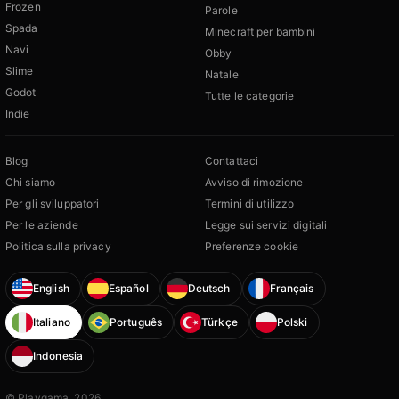
Frozen
Parole
Spada
Minecraft per bambini
Navi
Obby
Slime
Natale
Godot
Tutte le categorie
Indie
Blog
Contattaci
Chi siamo
Avviso di rimozione
Per gli sviluppatori
Termini di utilizzo
Per le aziende
Legge sui servizi digitali
Politica sulla privacy
Preferenze cookie
English
Español
Deutsch
Français
Italiano
Português
Türkçe
Polski
Indonesia
© Playgama, 2026