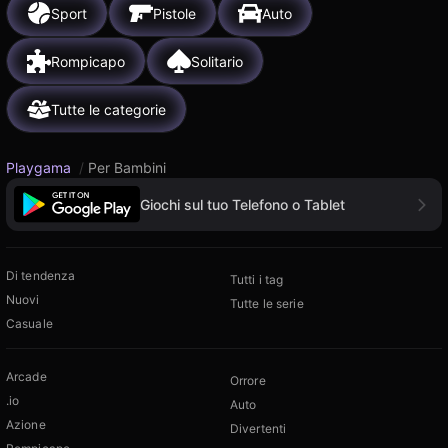
Sport
Pistole
Auto
Rompicapo
Solitario
Tutte le categorie
Playgama
/
Per Bambini
Giochi sul tuo Telefono o Tablet
Di tendenza
Tutti i tag
Nuovi
Tutte le serie
Casuale
Arcade
Orrore
.io
Auto
Azione
Divertenti