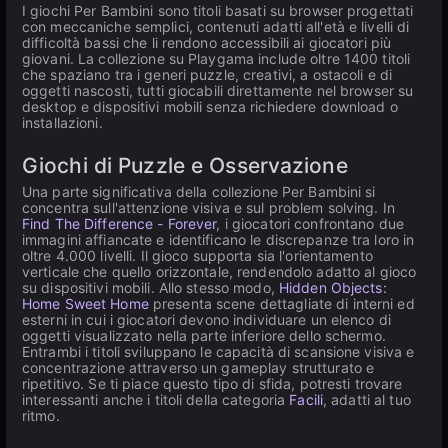
I giochi Per Bambini sono titoli basati su browser progettati
con meccaniche semplici, contenuti adatti all'età e livelli di
difficoltà bassi che li rendono accessibili ai giocatori più
giovani. La collezione su Playgama include oltre 1400 titoli
che spaziano tra i generi puzzle, creativi, a ostacoli e di
oggetti nascosti, tutti giocabili direttamente nel browser su
desktop e dispositivi mobili senza richiedere download o
installazioni.
Giochi di Puzzle e Osservazione
Una parte significativa della collezione Per Bambini si
concentra sull'attenzione visiva e sul problem solving. In
Find The Difference - Forever
, i giocatori confrontano due
immagini affiancate e identificano le discrepanze tra loro in
oltre 4.000 livelli. Il gioco supporta sia l'orientamento
verticale che quello orizzontale, rendendolo adatto al gioco
su dispositivi mobili. Allo stesso modo,
Hidden Objects:
Home Sweet Home
presenta scene dettagliate di interni ed
esterni in cui i giocatori devono individuare un elenco di
oggetti visualizzato nella parte inferiore dello schermo.
Entrambi i titoli sviluppano le capacità di scansione visiva e
concentrazione attraverso un gameplay strutturato e
ripetitivo. Se ti piace questo tipo di sfida, potresti trovare
interessanti anche i titoli della categoria
Facili
, adatti al tuo
ritmo.