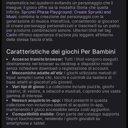
matematica nei quaderni evitando un personaggio che li
insegue; il gioco offre sia la modalità Storia che quella
Infinita.
Sprunki Phase Playground: Create Sprunki and
Music
combina la creazione del personaggio con la
generazione di musica interattiva, consentendo ai giocatori
di creare personaggi personalizzati e trascinarli su un palco
per produrre combinazioni sonore. Ulteriori titoli nel tag
Carini
offrono esperienze d'azione più leggere all'interno
della stessa fascia d'età.
Caratteristiche dei giochi Per Bambini
Accesso tramite browser:
Tutti i titoli vengono eseguiti
direttamente nel browser su desktop e dispositivi mobili
senza richiedere download o registrazione di account.
Meccaniche adatte all'età:
I giochi utilizzano metodi di
input semplici come clic, tocchi e controlli da tastiera di
base adatti ai giocatori più giovani.
Vari tipi di gioco:
La collezione include puzzle, giochi
creativi, di vestire, a ostacoli e musicali, coprendo una vasta
gamma di interessi.
Nessun acquisto in-app:
I titoli presenti in questa
collezione non includono sistemi di acquisto in-app,
mantenendo il gioco accessibile senza costi aggiuntivi.
Compatibilità mobile:
Gran parte del catalogo supporta
l'input touchscreen, rendendo i giochi giocabili su
smartphone e tablet.