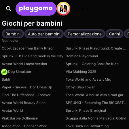
Login
Giochi per bambini
Bambini
Auto per bambini
Personalizzazione
Carini
F
Numicolor
Obby: Escape from Barry Prison
Sprunki Phase Playground: Create Sprunki and Music
Sprunki 3D: Hide and Seek in the City
Domino Playground
Avatar World Latest Version
Sprunki - Coloring Book for Kids
Pet Dog Simulator
Vita Mahjong 2025
Baldi
Toka World and Avatar: Mix
Paper Princess - Doll Dress Up
Obby: Slap Tower
Find The Difference - Forever
Toca World: A house with a roof garden
Avatar World Beauty Salon
SPRUNKI - Becoming The BIGGEST BALL
Avatar World
Sprunki Phase 5: original
Pink Barbie Dollhouse
Scappa dalla Nonna Malvagia: Obby!
Association - Connect Word
Toka Boka Housewarming