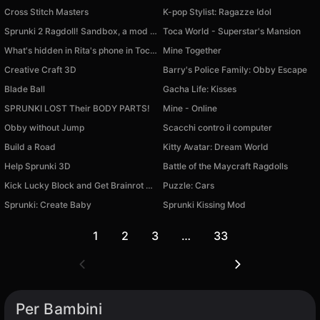
Cross Stitch Masters
K-pop Stylist: Ragazze Idol
Sprunki 2 Ragdoll! Sandbox, a mod for CS skins
Toca World - Superstar's Mansion
What's hidden in Rita's phone in Toca and Buca!
Mine Together
Creative Craft 3D
Barry's Police Family: Obby Escape
Blade Ball
Gacha Life: Kisses
SPRUNKI LOST Their BODY PARTS!
Mine - Online
Obby without Jump
Scacchi contro il computer
Build a Road
Kitty Avatar: Dream World
Help Sprunki 3D
Battle of the Maycraft Ragdolls
Kick Lucky Block and Get Brainrot Mine-Mobs!
Puzzle: Cars
Sprunki: Create Baby
Sprunki Kissing Mod
1
2
3
…
33
Per Bambini