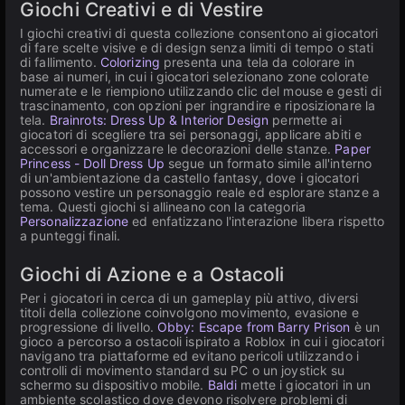
Giochi Creativi e di Vestire
I giochi creativi di questa collezione consentono ai giocatori
di fare scelte visive e di design senza limiti di tempo o stati
di fallimento.
Colorizing
presenta una tela da colorare in
base ai numeri, in cui i giocatori selezionano zone colorate
numerate e le riempiono utilizzando clic del mouse e gesti di
trascinamento, con opzioni per ingrandire e riposizionare la
tela.
Brainrots: Dress Up & Interior Design
permette ai
giocatori di scegliere tra sei personaggi, applicare abiti e
accessori e organizzare le decorazioni delle stanze.
Paper
Princess - Doll Dress Up
segue un formato simile all'interno
di un'ambientazione da castello fantasy, dove i giocatori
possono vestire un personaggio reale ed esplorare stanze a
tema. Questi giochi si allineano con la categoria
Personalizzazione
ed enfatizzano l'interazione libera rispetto
a punteggi finali.
Giochi di Azione e a Ostacoli
Per i giocatori in cerca di un gameplay più attivo, diversi
titoli della collezione coinvolgono movimento, evasione e
progressione di livello.
Obby: Escape from Barry Prison
è un
gioco a percorso a ostacoli ispirato a Roblox in cui i giocatori
navigano tra piattaforme ed evitano pericoli utilizzando i
controlli di movimento standard su PC o un joystick su
schermo su dispositivo mobile.
Baldi
mette i giocatori in un
ambiente scolastico dove devono risolvere problemi di