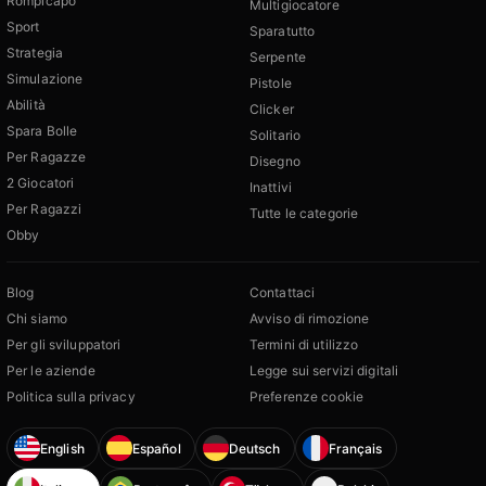
Rompicapo
Multigiocatore
Sport
Sparatutto
Strategia
Serpente
Simulazione
Pistole
Abilità
Clicker
Spara Bolle
Solitario
Per Ragazze
Disegno
2 Giocatori
Inattivi
Per Ragazzi
Tutte le categorie
Obby
Blog
Contattaci
Chi siamo
Avviso di rimozione
Per gli sviluppatori
Termini di utilizzo
Per le aziende
Legge sui servizi digitali
Politica sulla privacy
Preferenze cookie
English
Español
Deutsch
Français