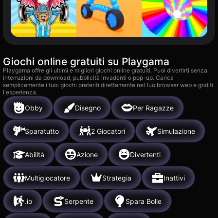
Giochi online gratuiti su Playgama
Playgama offre gli ultimi e migliori giochi online gratuiti. Puoi divertirti senza
interruzioni da download, pubblicità invadenti o pop-up. Carica
semplicemente i tuoi giochi preferiti direttamente nel tuo browser web e goditi
l'esperienza.
Obby
Disegno
Per Ragazze
Sparatutto
2 Giocatori
Simulazione
Abilità
Azione
Divertenti
Multigiocatore
Strategia
Inattivi
.io
Serpente
Spara Bolle