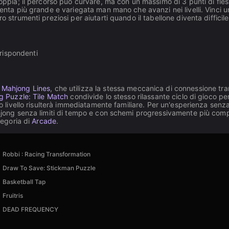
coppia; il percorso può curvare, ma con un massimo di 3 punti di fle
venta più grande e variegata man mano che avanzi nei livelli. Vinci u
o strumenti preziosi per aiutarti quando il tabellone diventa difficile
rrispondenti
n
Mahjong Lines
, che utilizza la stessa meccanica di connessione tra
 Puzzle: Tile Match
condivide lo stesso rilassante ciclo di gioco pe
po livello risulterà immediatamente familiare. Per un'esperienza senz
hjong senza limiti di tempo e con schemi progressivamente più comp
tegoria di
Arcade
.
Robbi : Racing Transformation
Draw To Save: Stickman Puzzle
Basketball Tap
Fruitris
DEAD FREQUENCY