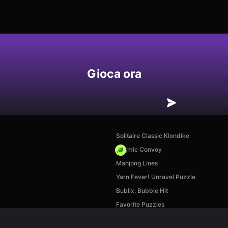
Gioca ora
Solitaire Classic Klondike
Cosmic Convoy
Mahjong Lines
Yarn Fever! Unravel Puzzle
Bublix: Bubble Hit
Favorite Puzzles