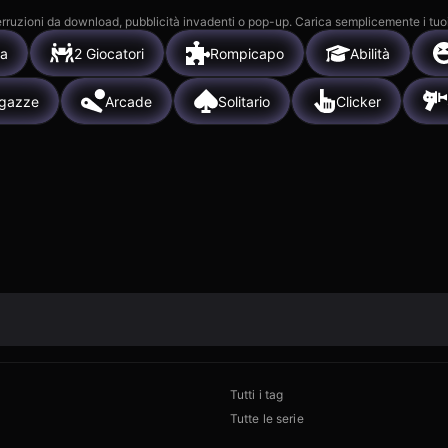
 interruzioni da download, pubblicità invadenti o pop-up. Carica semplicemente i tuo
ia
2 Giocatori
Rompicapo
Abilità
agazze
Arcade
Solitario
Clicker
Tutti i tag
Tutte le serie