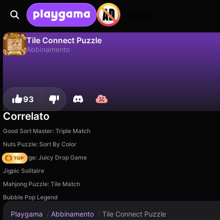
Login
Tile Connect Puzzle
Abbinamento
No
Salva
Salva i progressi!
Tile Connect Puzzle è un gioco di abbinamento gratuito di Tân Văn Mạnh. Giocaci online su Playgama.
93
Correlato
Good Sort Master: Triple Match
Nuts Puzzle: Sort By Color
Fruit Merge: Juicy Drop Game
Jigpic Solitaire
Mahjong Puzzle: Tile Match
Bubble Pop Legend
Playgama
/
Abbinamento
/
Tile Connect Puzzle