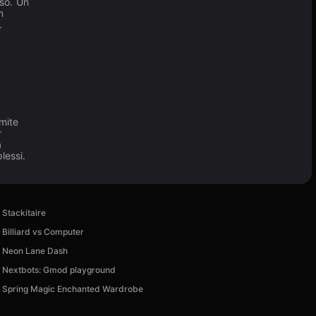
sso. Un
n
.
mite
r
a
lessi.
Stackitaire
Billiard vs Computer
Neon Lane Dash
Nextbots: Gmod playground
Spring Magic Enchanted Wardrobe