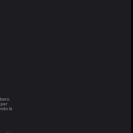
ibero.
 per
ando la