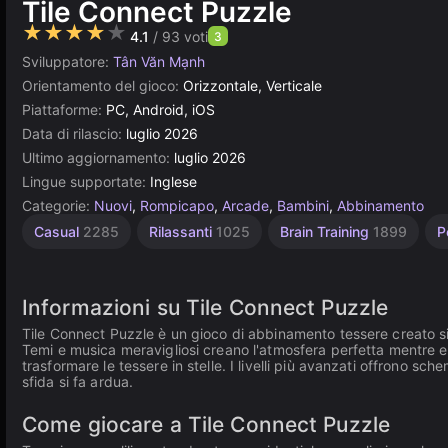
Tile Connect Puzzle
★★★★★
4.1
/ 93 voti
3
Sviluppatore:
Tân Văn Mạnh
Orientamento del gioco:
Orizzontale, Verticale
Piattaforme:
PC, Android, iOS
Data di rilascio:
luglio 2026
Ultimo aggiornamento:
luglio 2026
Lingue supportate:
Inglese
Categorie:
Nuovi
,
Rompicapo
,
Arcade
,
Bambini
,
Abbinamento
Casual
2285
Rilassanti
1025
Brain Training
1899
P
Informazioni su Tile Connect Puzzle
Tile Connect Puzzle è un gioco di abbinamento tessere creato sia 
Temi e musica meravigliosi creano l'atmosfera perfetta mentre esp
trasformare le tessere in stelle. I livelli più avanzati offrono sc
sfida si fa ardua.
Come giocare a Tile Connect Puzzle