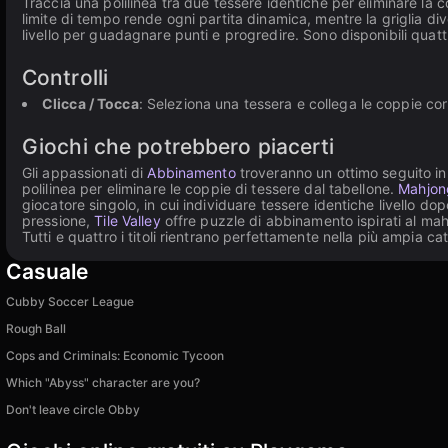
Traccia una polilinea tra due tessere identiche per eliminare la 
limite di tempo rende ogni partita dinamica, mentre la griglia di
livello per guadagnare punti e progredire. Sono disponibili quattr
Controlli
Clicca / Tocca
: Seleziona una tessera e collega le coppie co
Giochi che potrebbero piacerti
Gli appassionati di
Abbinamento
troveranno un ottimo seguito i
polilinea per eliminare le coppie di tessere dal tabellone.
Mahjong
giocatore singolo, in cui individuare tessere identiche livello do
pressione,
Tile Valley
offre puzzle di abbinamento ispirati al ma
Tutti e quattro i titoli rientrano perfettamente nella più ampia ca
Casuale
Cubby Soccer League
Rough Ball
Cops and Criminals: Economic Tycoon
Which "Abyss" character are you?
Don't leave circle Obby