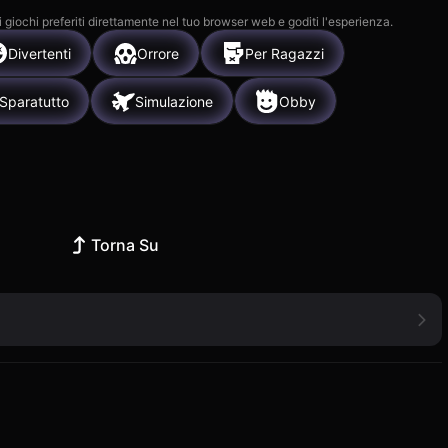
i giochi preferiti direttamente nel tuo browser web e goditi l'esperienza.
Divertenti
Orrore
Per Ragazzi
Sparatutto
Simulazione
Obby
Torna Su