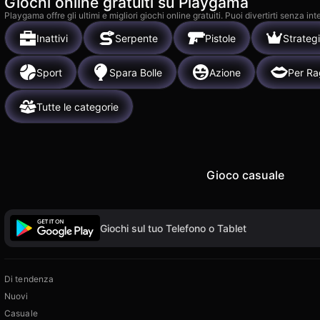
Giochi online gratuiti su Playgama
Playgama offre gli ultimi e migliori giochi online gratuiti. Puoi divertirti senza
Inattivi
Serpente
Pistole
Strateg
Sport
Spara Bolle
Azione
Per R
Tutte le categorie
Gioco casuale
Giochi sul tuo Telefono o Tablet
Di tendenza
Nuovi
Casuale