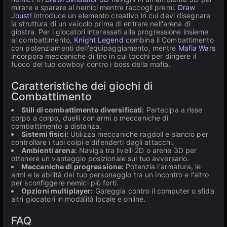
mirare e sparare ai nemici mentre raccogli premi.
Draw
Joust!
introduce un elemento creativo in cui devi disegnare
la struttura di un veicolo prima di entrare nell'arena di
giostra. Per i giocatori interessati alla progressione insieme
al combattimento,
Knight Legend
combina il Combattimento
con potenziamenti dell'equipaggiamento, mentre
Mafia Wars
incorpora meccaniche di tiro in cui tocchi per dirigere il
fuoco del tuo cowboy contro i boss della mafia.
Caratteristiche dei giochi di
Combattimento
Stili di combattimento diversificati:
Partecipa a risse
corpo a corpo, duelli con armi o meccaniche di
combattimento a distanza.
Sistemi fisici:
Utilizza meccaniche ragdoll e slancio per
controllare i tuoi colpi e difenderti dagli attacchi.
Ambienti arena:
Naviga tra livelli 2D o arene 3D per
ottenere un vantaggio posizionale sul tuo avversario.
Meccaniche di progressione:
Potenzia l'armatura, le
armi e le abilità del tuo personaggio tra un incontro e l'altro
per sconfiggere nemici più forti.
Opzioni multiplayer:
Gareggia contro il computer o sfida
altri giocatori in modalità locale e online.
FAQ