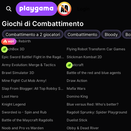
Login
Giochi di Combattimento
Combattimento a 2 giocatori
Combattimento
Bloody
Bo
Stickman Rebirth
PunchBox 3D
Flying Robot Transform Car Games
Epic Sword Battle! Fight in the Ragdoll Arena!
Stickman Kombat 2D
Army Evolution: Merge & Tactics
Whatcraft
Brawl Simulator 3D
Battle of the red and blue agents
Mine Fight! Cut Mob Army!
Draw Action
Slap From Blogger: All Top Robby Streamers
Mafia Wars
Loot Hero
Domino King
Knight Legend
Blue versus Red: Who's better?
Sworded io - Spin and Rub
Ragdoll Sprunky: Spider Playground
Battle of the Maycraft Ragdolls
Duelist Stick
Noob and Pro vs Warden
Obby & Dead River