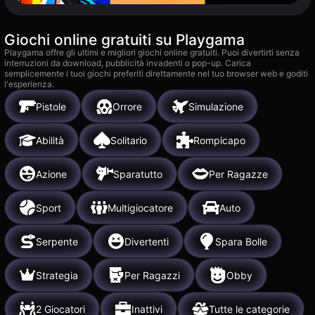
Giochi online gratuiti su Playgama
Playgama offre gli ultimi e migliori giochi online gratuiti. Puoi divertirti senza
interruzioni da download, pubblicità invadenti o pop-up. Carica
semplicemente i tuoi giochi preferiti direttamente nel tuo browser web e goditi
l'esperienza.
Pistole
Orrore
Simulazione
Abilità
Solitario
Rompicapo
Azione
Sparatutto
Per Ragazze
Sport
Multigiocatore
Auto
Serpente
Divertenti
Spara Bolle
Strategia
Per Ragazzi
Obby
2 Giocatori
Inattivi
Tutte le categorie