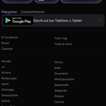
Playgama
/
Combattimento
Giochi sul tuo Telefono o Tablet
Di tendenza
Tutti i tag
Nuovi
Tutte le serie
Casuale
Arcade
Orrore
.io
Auto
Azione
Divertenti
Rompicapo
Multigiocatore
Sport
Sparatutto
Strategia
Serpente
Simulazione
Pistole
Abilità
Clicker