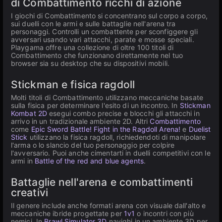
di Combattimento ricchi di azione
I giochi di Combattimento si concentrano sul corpo a corpo,
sui duelli con le armi e sulle battaglie nell'arena tra
personaggi. Controlli un combattente per sconfiggere gli
avversari usando vari attacchi, parate e mosse speciali.
Playgama offre una collezione di oltre 100 titoli di
Combattimento che funzionano direttamente nel tuo
browser sia su desktop che su dispositivi mobili.
Stickman e fisica ragdoll
Molti titoli di Combattimento utilizzano meccaniche basate
sulla fisica per determinare l'esito di un incontro. In
Stickman
Kombat 2D
esegui combo precise e blocchi gli attacchi in
arrivo in un tradizionale ambiente 2D. Altri
Combattimento
come
Epic Sword Battle! Fight in the Ragdoll Arena!
e
Duelist
Stick
utilizzano la fisica ragdoll, richiedendoti di manipolare
l'arma o lo slancio del tuo personaggio per colpire
l'avversario. Puoi anche cimentarti in duelli competitivi con le
armi in
Battle of the red and blue agents
.
Battaglie nell'arena e combattimenti
creativi
Il genere include anche formati arena con visuale dall'alto e
meccaniche ibride progettate per
1v1
o incontri con più
nemici. In
Brawl Simulator 3D
navighi in un ambiente 3D per