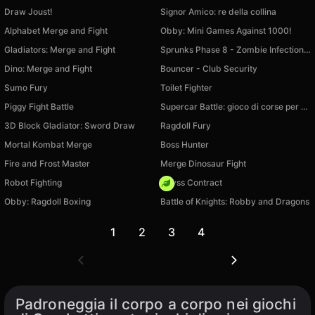
Draw Joust!
Signor Amico: re della collina
Alphabet Merge and Fight
Obby: Mini Games Against 1000!
Gladiators: Merge and Fight
Sprunks Phase 8 - Zombie Infection playground
Dino: Merge and Fight
Bouncer - Club Security
Sumo Fury
Toilet Fighter
Piggy Fight Battle
Supercar Battle: gioco di corse per 2 giocatori
3D Block Gladiator: Sword Draw
Ragdoll Fury
Mortal Kombat Merge
Boss Hunter
Fire and Frost Master
Merge Dinosaur Fight
Robot Fighting
Abyss Contract
Obby: Ragdoll Boxing
Battle of Knights: Robby and Dragons
1
2
3
4
Padroneggia il corpo a corpo nei giochi