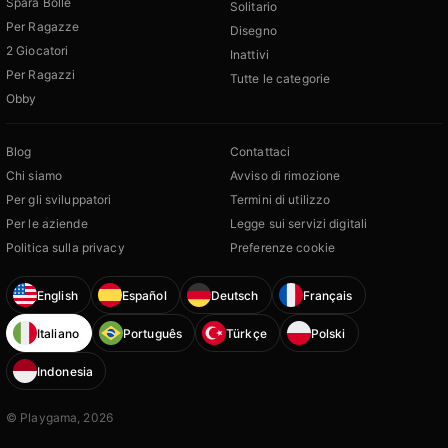
Spara Bolle
Solitario
Per Ragazze
Disegno
2 Giocatori
Inattivi
Per Ragazzi
Tutte le categorie
Obby
Blog
Contattaci
Chi siamo
Avviso di rimozione
Per gli sviluppatori
Termini di utilizzo
Per le aziende
Legge sui servizi digitali
Politica sulla privacy
Preferenze cookie
English
Español
Deutsch
Français
Italiano
Português
Türkçe
Polski
Indonesia
© Playgama, 2026