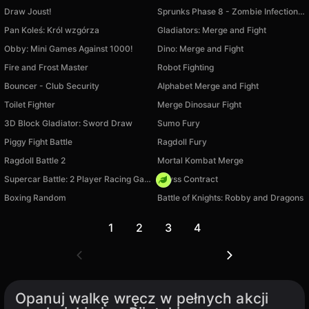
Draw Joust!
Sprunks Phase 8 - Zombie Infection playground
Pan Koleś: Król wzgórza
Gladiators: Merge and Fight
Obby: Mini Games Against 1000!
Dino: Merge and Fight
Fire and Frost Master
Robot Fighting
Bouncer - Club Security
Alphabet Merge and Fight
Toilet Fighter
Merge Dinosaur Fight
3D Block Gladiator: Sword Draw
Sumo Fury
Piggy Fight Battle
Ragdoll Fury
Ragdoll Battle 2
Mortal Kombat Merge
Supercar Battle: 2 Player Racing Game
Abyss Contract
Boxing Random
Battle of Knights: Robby and Dragons
1
2
3
4
Opanuj walkę wręcz w pełnych akcji