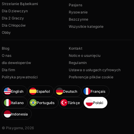
Strzelanie Bąbelkami
Pasjans
Dla Dziewczyn
Rysowanie
Dla 2 Graczy
Bezczynne
Dla Chłopców
Wszystkie kategorie
Obby
Blog
Kontakt
O nas
Notice o usunięciu
dla deweloperów
Regulamin
Dla firm
Ustawa o usługach cyfrowych
Polityka prywatności
Preferencje plików cookie
English
Español
Deutsch
Français
Italiano
Português
Türkçe
Polski
Indonesia
© Playgama, 2026