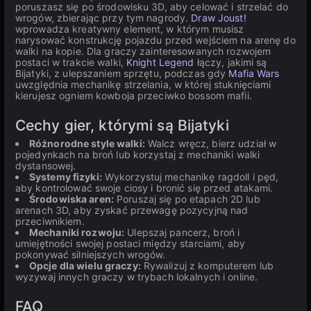
poruszasz się po środowisku 3D, aby celować i strzelać do
wrogów, zbierając przy tym nagrody.
Draw Joust!
wprowadza kreatywny element, w którym musisz
narysować konstrukcję pojazdu przed wejściem na arenę do
walki na kopie. Dla graczy zainteresowanych rozwojem
postaci w trakcie walki,
Knight Legend
łączy, jakimi są
Bijatyki, z ulepszaniem sprzętu, podczas gdy
Mafia Wars
uwzględnia mechanikę strzelania, w której stuknięciami
kierujesz ogniem kowboja przeciwko bossom mafii.
Cechy gier, którymi są Bijatyki
Różnorodne style walki:
Walcz wręcz, bierz udział w
pojedynkach na broń lub korzystaj z mechaniki walki
dystansowej.
Systemy fizyki:
Wykorzystuj mechanikę ragdoll i pęd,
aby kontrolować swoje ciosy i bronić się przed atakami.
Środowiska aren:
Poruszaj się po etapach 2D lub
arenach 3D, aby zyskać przewagę pozycyjną nad
przeciwnikiem.
Mechaniki rozwoju:
Ulepszaj pancerz, broń i
umiejętności swojej postaci między starciami, aby
pokonywać silniejszych wrogów.
Opcje dla wielu graczy:
Rywalizuj z komputerem lub
wyzywaj innych graczy w trybach lokalnych i online.
FAQ