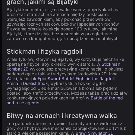
grach, jakimi są Bijatyki
Bijatyki koncentrują się na walce wręcz, pojedynkach na
broń oraz starciach na arenach między postaciami.
Sterujesz zawodnikiem, aby pokonać przeciwników,
używając różnych ataków, bloków i specjalnych ruchów.
Playgama oferuje kolekcję ponad 100 tytułów, jakimi są
Bijatyki, które działają bezpośrednio w przeglądarce
zarówno na komputerach, jak i urządzeniach mobilnych.
Stickman i fizyka ragdoll
Wiele tytułów, którymi są Bijatyki, wykorzystuje mechanikę
opartą na fizyce, aby określić wynik starcia. W
Stickman
Kombat 2D
wykonujesz precyzyjne kombinacje i blokujesz
nadchodzące ataki w tradycyjnym środowisku 2D. Inne
Walki
, takie jak
Epic Sword Battle! Fight in the Ragdoll
Arena!
i
Duelist Stick
, wykorzystują fizykę ragdoll,
wymagając od Ciebie manipulowania bronią lub pędem
postaci, aby trafić przeciwnika. Możesz także brać udział w
konkurencyjnych pojedynkach na broń w
Battle of the red
and blue agents
.
Bitwy na arenach i kreatywna walka
Ten gatunek obejmuje również formaty aren z widokiem z
góry oraz hybrydowe mechaniki zaprojektowane do
1v1
lub
starć z wieloma przeciwnikami. W
Brawl Simulator 3D