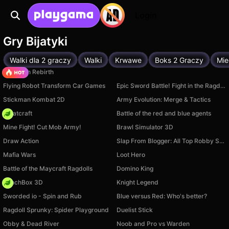
Login
Gry Bijatyki
Walki dla 2 graczy
Walki
Krwawe
Boks 2 Graczy
Mie
Stickman Rebirth
Flying Robot Transform Car Games
Epic Sword Battle! Fight in the Ragdoll Arena!
Stickman Kombat 2D
Army Evolution: Merge & Tactics
Whatcraft
Battle of the red and blue agents
Mine Fight! Cut Mob Army!
Brawl Simulator 3D
Draw Action
Slap From Blogger: All Top Robby Streamers
Mafia Wars
Loot Hero
Battle of the Maycraft Ragdolls
Domino King
PunchBox 3D
Knight Legend
Sworded io - Spin and Rub
Blue versus Red: Who's better?
Ragdoll Sprunky: Spider Playground
Duelist Stick
Obby & Dead River
Noob and Pro vs Warden