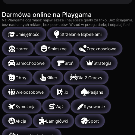
Darmówa online na Playgama
Na Playgama ogarniasz najświeższe i najlepsze gierki za friko. Bez ściągania,
bez nachalnych reklam, bez pop-upów. Wrzuć w przeglądarkę i odpalaj fun!
Umiejętności
Strzelanie Bąbelkami
Horror
Śmieszne
Zręcznościowe
Samochodowe
Broń
Strategia
Obby
Kliker
Dla 2 Graczy
Wieloosobowe
.io
Pasjans
Symulacja
Wąż
Rysowanie
Akcja
Łamigłówki
Sport