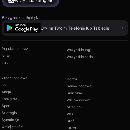
Wszystkie kategorie
Playgama
/
Bijatyki
Gry na Twoim Telefonie lub Tablecie
Popularne teraz
Wszystkie tagi
Nowe
Wszystkie seria
Losuj
Zręcznościowe
Horror
.io
Samochodowe
Akcja
Śmieszne
Łamigłówki
Wieloosobowe
Sport
Strzelanki
Strategia
Wąż
Symulacja
Broń
Umiejętności
Kliker