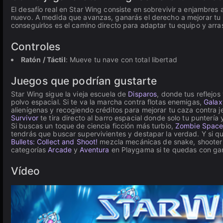
El desafío real en Star Wing consiste en sobrevivir a enjambre
nuevo. A medida que avanzas, ganarás el derecho a mejorar tu na
conseguirlos es el camino directo para adaptar tu equipo y arra
Controles
Ratón / Táctil
: Mueve tu nave con total libertad
Juegos que podrían gustarte
Star Wing sigue la vieja escuela de
Disparos
, donde tus reflejos
polvo espacial. Si te va la marcha contra flotas enemigas,
Galax
alienígenas y recogiendo créditos para mejorar tu caza contra j
Survivor
te tira directo al barro espacial donde solo tu punterí
Si buscas un toque de ciencia ficción más turbio,
Zombie Space 
tendrás que buscar supervivientes y destapar la verdad. Y si q
Bullets: Collect and Shoot!
mezcla mecánicas de snake, shooter 
categorías
Arcade
y
Aventura
en Playgama si te quedas con gan
Vídeo