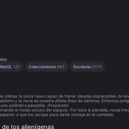
ales
WebGL
121
Coleccionismo
885
Escritorio
5173
as pilotas la única nave capaz de frenar oleadas implacables de e
l abismo y tu nave es nuestra última línea de defensa. Entornos peli
na auténtica pesadilla. ¡Prepárate!
nando el fondo oscuro del espacio. Por toda la pantalla, rocas irre
esperan a que los recojas para darte ventaja en el combate.
 de los alienígenas