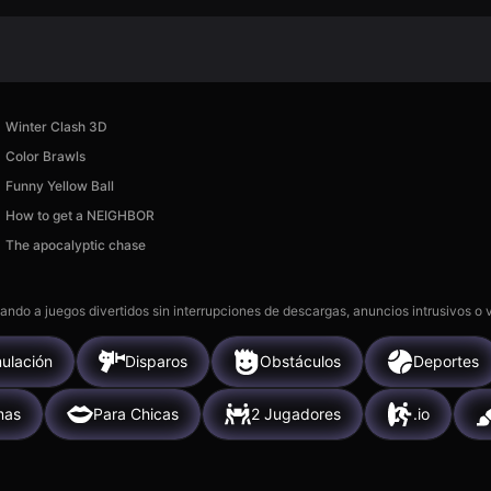
Winter Clash 3D
Color Brawls
Funny Yellow Ball
How to get a NEIGHBOR
The apocalyptic chase
gando a juegos divertidos sin interrupciones de descargas, anuncios intrusivos o
ulación
Disparos
Obstáculos
Deportes
mas
Para Chicas
2 Jugadores
.io