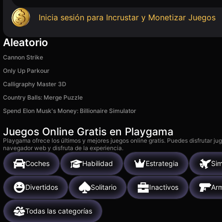
Inicia sesión para Incrustar y Monetizar Juegos
Aleatorio
Cannon Strike
Only Up Parkour
Calligraphy Master 3D
Country Balls: Merge Puzzle
Spend Elon Musk's Money: Billionaire Simulator
Juegos Online Gratis en Playgama
Playgama ofrece los últimos y mejores juegos online gratis. Puedes disfrutar ju
navegador web y disfruta de la experiencia.
Coches
Habilidad
Estrategia
Sim
Divertidos
Solitario
Inactivos
Ar
Todas las categorías