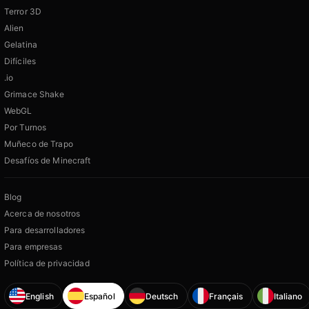
Terror 3D
Alien
Gelatina
Difíciles
.io
Grimace Shake
WebGL
Por Turnos
Muñeco de Trapo
Desafíos de Minecraft
Blog
Acerca de nosotros
Para desarrolladores
Para empresas
Política de privacidad
English
Español
Deutsch
Français
Italiano