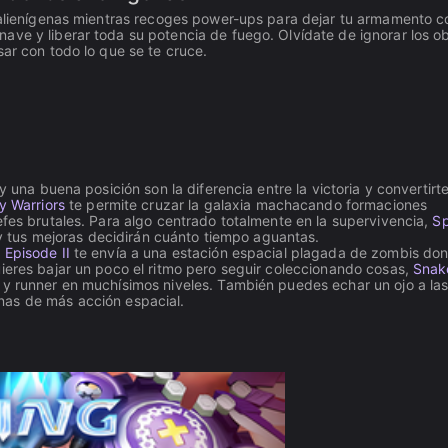
s alienígenas mientras recoges power-ups para dejar tu armamento 
ve y liberar toda su potencia de fuego. Olvídate de ignorar los ob
sar con todo lo que se te cruce.
 y una buena posición son la diferencia entre la victoria y convertirt
y Warriors
te permite cruzar la galaxia machacando formaciones
efes brutales. Para algo centrado totalmente en la supervivencia,
S
a y tus mejoras decidirán cuánto tiempo aguantas.
Episode II
te envía a una estación espacial plagada de zombis do
uieres bajar un poco el ritmo pero seguir coleccionando cosas,
Snak
y runner en muchísimos niveles. También puedes echar un ojo a la
as de más acción espacial.