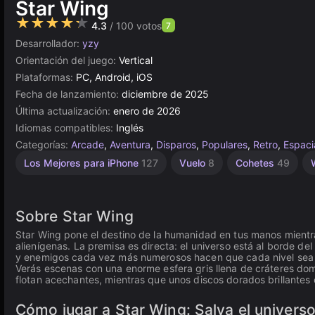
Star Wing
★★★★★
4.3
/ 100 votos
7
Desarrollador:
yzy
Orientación del juego:
Vertical
Plataformas:
PC, Android, iOS
Fecha de lanzamiento:
diciembre de 2025
Última actualización:
enero de 2026
Idiomas compatibles:
Inglés
Categorías:
Arcade
,
Aventura
,
Disparos
,
Populares
,
Retro
,
Espaci
Ciencia
Los Mejores para iPhone
127
Vuelo
8
Cohetes
49
Ficción
43
Sobre Star Wing
Star Wing pone el destino de la humanidad en tus manos mientr
alienígenas. La premisa es directa: el universo está al borde de
y enemigos cada vez más numerosos hacen que cada nivel sea u
Verás escenas con una enorme esfera gris llena de cráteres domi
flotan acechantes, mientras que unos discos dorados brillantes 
Cómo jugar a Star Wing: Salva el universo