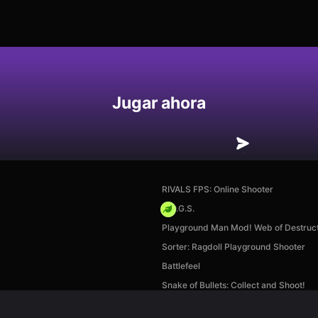
Jugar ahora
RIVALS FPS: Online Shooter
H.O.G.S.
Playground Man Mod! Web of Destruct
Sorter: Ragdoll Playground Shooter
Battlefeel
Snake of Bullets: Collect and Shoot!