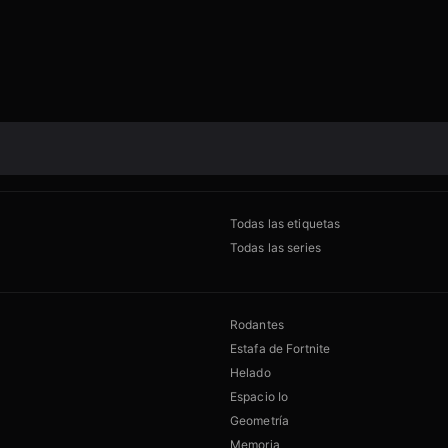
Todas las etiquetas
Todas las series
Rodantes
Estafa de Fortnite
Helado
Espacio Io
Geometría
Memoria