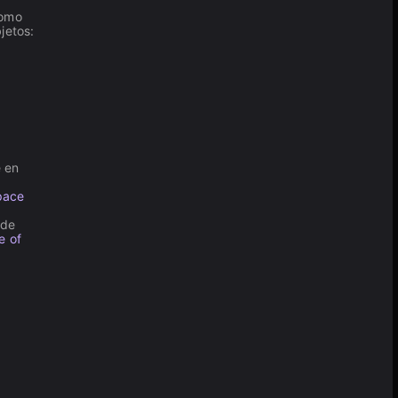
como
jetos:
e en
pace
nde
e of
s