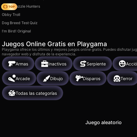
K-Pop Puzzle Hunters
Obby Troll
Dog Breed Test Quiz
I'm Bird! Original
Juegos Online Gratis en Playgama
Playgama ofrece los últimos y mejores juegos online gratis. Puedes disfrutar ju
navegador web y disfruta de la experiencia.
Armas
Inactivos
Serpiente
Acci
Arcade
Dibujo
Disparos
Terror
Todas las categorías
Juego aleatorio