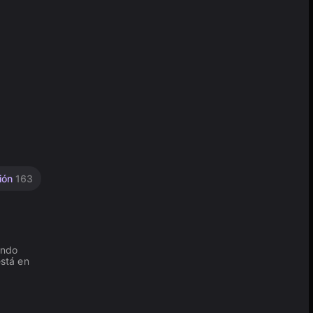
ión
163
ando
stá en