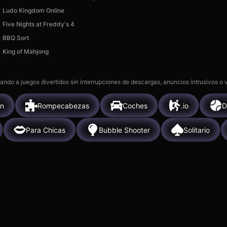
Ludo Kingdom Online
Five Nights at Freddy's 4
BBQ Sort
King of Mahjong
gando a juegos divertidos sin interrupciones de descargas, anuncios intrusivos o
ón
Rompecabezas
Coches
.io
D
Para Chicas
Bubble Shooter
Solitario