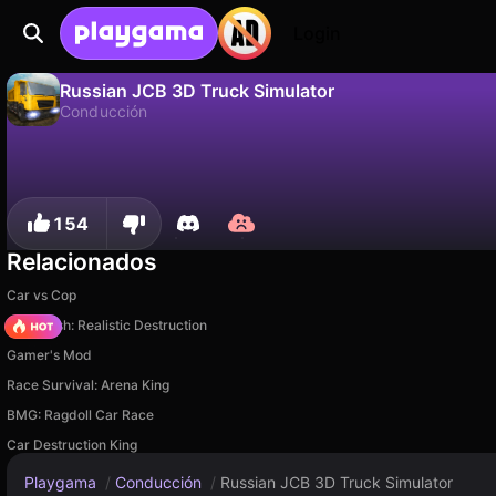
Login
Russian JCB 3D Truck Simulator
Conducción
No
Guardar
¡Guarda el progreso!
Russian JCB 3D Truck Simulator es un juego de conducción gratuito de OneY Games Studio. Juégalo en línea en Playgama.
154
Relacionados
Car vs Cop
Car Crush: Realistic Destruction
Gamer's Mod
Race Survival: Arena King
BMG: Ragdoll Car Race
Car Destruction King
Playgama
/
Conducción
/
Russian JCB 3D Truck Simulator