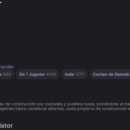
r
rucción
je
593
De 1 Jugador
4145
Indie
1217
Coches de Demolic
as de construcción por ciudades y pueblos rusos, poniéndote al m
gentes hasta carreteras abiertas, cada proyecto de construcción e
lator