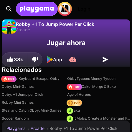
Login
Robby +1 To Jump Power Per Click
Arcade
No
Guardar
¡Guarda el progreso!
Jugar ahora
Robby +1 To Jump Power Per Click es un juego de arcade gratuito de TuskTeam. Juégalo en línea en Playgama.
38k
App
Relacionados
+1 Speed Keyboard Escape: Obby
ObbyTycoon: Money Tycoon
Obby: Mini-Games
Piece of Cake: Merge & Bake
Obby: +1 Jump per Click
Age of Heroes
Robby Mini Games
Hedgies
Steal and Catch Obby: Mini-Games
Floraku
Soccer Random
Craft Mobs: Create a Monster and Fight!
Playgama
/
Arcade
/
Robby +1 To Jump Power Per Click