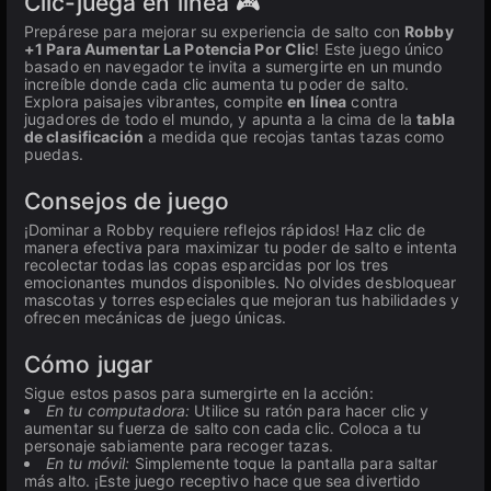
Clic-juega en línea 🎮
Prepárese para mejorar su experiencia de salto con
Robby
+1 Para Aumentar La Potencia Por Clic
! Este juego único
basado en navegador te invita a sumergirte en un mundo
increíble donde cada clic aumenta tu poder de salto.
Explora paisajes vibrantes, compite
en línea
contra
jugadores de todo el mundo, y apunta a la cima de la
tabla
de clasificación
a medida que recojas tantas tazas como
puedas.
Consejos de juego
¡Dominar a Robby requiere reflejos rápidos! Haz clic de
manera efectiva para maximizar tu poder de salto e intenta
recolectar todas las copas esparcidas por los tres
emocionantes mundos disponibles. No olvides desbloquear
mascotas y torres especiales que mejoran tus habilidades y
ofrecen mecánicas de juego únicas.
Cómo jugar
Sigue estos pasos para sumergirte en la acción:
En tu computadora:
Utilice su ratón para hacer clic y
aumentar su fuerza de salto con cada clic. Coloca a tu
personaje sabiamente para recoger tazas.
En tu móvil:
Simplemente toque la pantalla para saltar
más alto. ¡Este juego receptivo hace que sea divertido