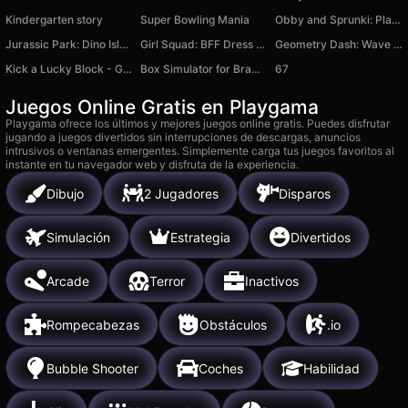
Kindergarten story
Super Bowling Mania
Obby and Sprunki: Playground
Jurassic Park: Dino Island and Farm Idle Tycoon 3D
Girl Squad: BFF Dress Up
Geometry Dash: Wave Chaos
Kick a Lucky Block - Get Brainrot!
Box Simulator for Brawl Stars
67
Juegos Online Gratis en Playgama
Playgama ofrece los últimos y mejores juegos online gratis. Puedes disfrutar
jugando a juegos divertidos sin interrupciones de descargas, anuncios
intrusivos o ventanas emergentes. Simplemente carga tus juegos favoritos al
instante en tu navegador web y disfruta de la experiencia.
Dibujo
2 Jugadores
Disparos
Simulación
Estrategia
Divertidos
Arcade
Terror
Inactivos
Rompecabezas
Obstáculos
.io
Bubble Shooter
Coches
Habilidad