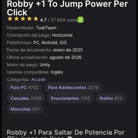
Robby +1 To Jump Power Per
Click
★★★★★
4.7
/ 37 859 votos
7
Desarrollador:
TuskTeam
Orientación del juego:
Horizontal
Plataformas:
PC, Android, iOS
Fecha de lanzamiento:
enero de 2025
Última actualización:
agosto de 2026
Motor de juego:
Unity
Idiomas compatibles:
Inglés
Categorías:
Arcade
Saltar
Agilidad
Escritorio
Browser
Unity
Para
Sin
Alta
Para PC
4782
Para Adolescentes
3074
Calidad
Niños
462
Fin
2593
en
5023
5173
2848
1480
línea
3570
Casuales
2308
Emocionantes
1105
Roblox
812
3175
Mascotas
201
Robby +1 Para Saltar De Potencia Por