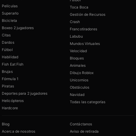
Películas
Toca Boca
Superarlo
Gestión de Recursos
Bicicleta
Crash
Boxeo 2 jugadores
Francotiradores
Citas
Labubu
Dardos
Mundos Virtuales
Fútbol
Velocidad
Habilidad
Bloques
Fish Eat Fish
Animales
Brujas
Dibujo Roblox
Fórmula 1
Unicornios
Piratas
Obstáculos
Deportes para 2 jugadores
Navidad
Helicópteros
Todas las categorías
Hardcore
Blog
Contáctanos
Acerca de nosotros
Aviso de retirada