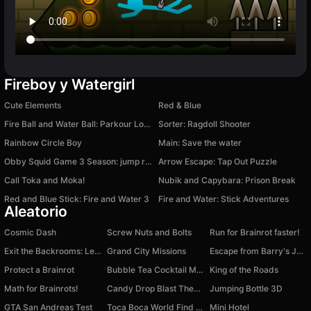
Fireboy y Watergirl
Cute Elements
Red & Blue
Fire Ball and Water Ball: Parkour Love Balls
Sorter: Ragdoll Shooter
Rainbow Circle Boy
Main: Save the water
Obby Squid Game 3 Season: jump rope
Arrow Escape: Tap Out Puzzle
Call Toka and Moka!
Nubik and Capybara: Prison Break
Red and Blue Stick: Fire and Water 3
Fire and Water: Stick Adventures
Aleatorio
Cosmic Dash
Screw Nuts and Bolts
Run for Brainrot faster!
Exit the Backrooms: Level 37
Grand City Missions
Escape from Barry's Jail Obby
Protect a Brainrot
Bubble Tea Cocktail Maker Mix Drinks
King of the Roads
Math for Brainrots!
Candy Drop Blast Them All
Jumping Bottle 3D
GTA San Andreas Test
Toca Boca World Find the Difference
Mini Hotel