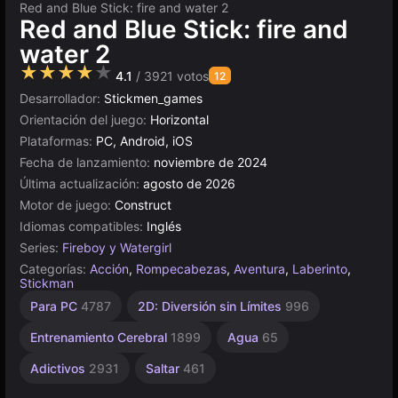
Red and Blue Stick: fire and water 2
Red and Blue Stick: fire and
water 2
★★★★★
4.1
/ 3921 votos
12
Desarrollador:
Stickmen_games
Orientación del juego:
Horizontal
Plataformas:
PC, Android, iOS
Fecha de lanzamiento:
noviembre de 2024
Última actualización:
agosto de 2026
Motor de juego:
Construct
Idiomas compatibles:
Inglés
Series:
Fireboy y Watergirl
Categorías:
Acción
,
Rompecabezas
,
Aventura
,
Laberinto
,
Stickman
Mentales
Coleccionismo
Agilidad
Escritorio
Píxeles
Browser
Construct
Para
Alta
Para PC
4787
2D: Diversión sin Límites
996
Calidad
Niños
2593
436
5027
5173
1231
501
884
1481
3572
Entrenamiento Cerebral
1899
Agua
65
Adictivos
2931
Saltar
461