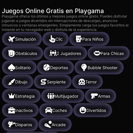
Juegos Online Gratis en Playgama
Playgama ofrece los últimos y mejores juegos online gratis. Puedes disfrutar
jugando a juegos divertidos sin interrupciones de descargas, anuncios
intrusivos o ventanas emergentes. Simplemente carga tus juegos favoritos al
instante en tu navegador web y disfruta de la experiencia.
Simulación
Clic
Para Niños
Obstáculos
2 Jugadores
Para Chicas
Solitario
Deportes
Bubble Shooter
Dibujo
Serpiente
Terror
Estrategia
Multijugador
Armas
Inactivos
Coches
Divertidos
Disparos
Arcade