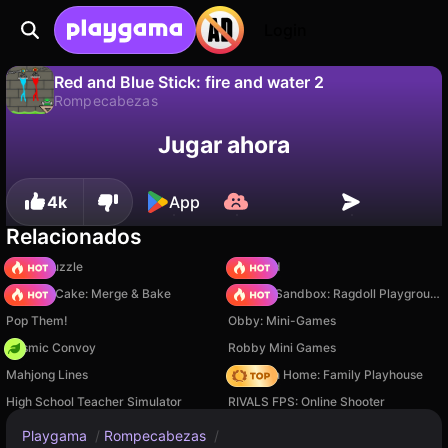
Login
Red and Blue Stick: fire and water 2
Rompecabezas
No
Guardar
¡Guarda el progreso!
Jugar ahora
Red and Blue Stick: fire and water 2 es un juego de rompecabezas gratuito de Stickmen_games. Juégalo en línea en Playgama.
4k
App
Relacionados
Arrow Puzzle
TB World
Piece of Cake: Merge & Bake
Sprunki Sandbox: Ragdoll Playground Mode
Pop Them!
Obby: Mini-Games
Cosmic Convoy
Robby Mini Games
Mahjong Lines
My Town Home: Family Playhouse
High School Teacher Simulator
RIVALS FPS: Online Shooter
Playgama
/
Rompecabezas
/