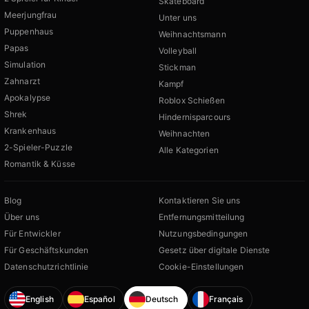
Skateboard
Meerjungfrau
Unter uns
Puppenhaus
Weihnachtsmann
Papas
Volleyball
Simulation
Stickman
Zahnarzt
Kampf
Apokalypse
Roblox Schießen
Shrek
Hindernisparcours
Krankenhaus
Weihnachten
2-Spieler-Puzzle
Alle Kategorien
Romantik & Küsse
Blog
Kontaktieren Sie uns
Über uns
Entfernungsmitteilung
Für Entwickler
Nutzungsbedingungen
Für Geschäftskunden
Gesetz über digitale Dienste
Datenschutzrichtlinie
Cookie-Einstellungen
English
Español
Deutsch
Français