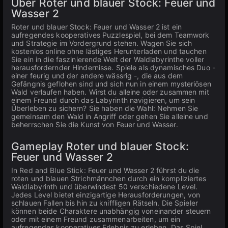
Über Roter und blauer Stock: Feuer und
Wasser 2
Roter und blauer Stock: Feuer und Wasser 2 ist ein
aufregendes kooperatives Puzzlespiel, bei dem Teamwork
und Strategie im Vordergrund stehen. Wagen Sie sich
kostenlos online ohne lästiges Herunterladen und tauchen
Sie ein in die faszinierende Welt der Waldlabyrinthe voller
herausfordernder Hindernisse. Spiele als dynamisches Duo -
einer feurig und der andere wässrig -, die aus dem
Gefängnis geflohen sind und sich nun in einem mysteriösen
Wald verlaufen haben. Wirst du alleine oder zusammen mit
einem Freund durch das Labyrinth navigieren, um sein
Überleben zu sichern? Sie haben die Wahl: Nehmen Sie
gemeinsam den Wald in Angriff oder gehen Sie alleine und
beherrschen Sie die Kunst von Feuer und Wasser.
Gameplay Roter und blauer Stock:
Feuer und Wasser 2
In Red and Blue Stick: Feuer und Wasser 2 führst du die
roten und blauen Strichmännchen durch ein kompliziertes
Waldlabyrinth und überwindest 50 verschiedene Level.
Jedes Level bietet einzigartige Herausforderungen, von
schlauen Fallen bis hin zu kniffligen Rätseln. Die Spieler
können beide Charaktere unabhängig voneinander steuern
oder mit einem Freund zusammenarbeiten, um ein
aufregendes kooperatives Erlebnis zu erleben. Das Spiel