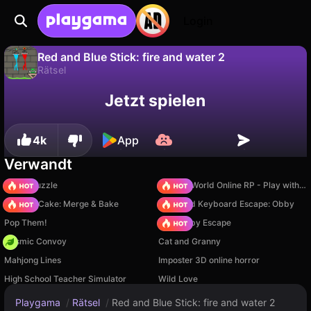
Login
Red and Blue Stick: fire and water 2
Rätsel
Fortschritt
Nein
Speichern
Jetzt spielen
Red and Blue Stick: fire and water 2 ist ein kostenloses rätsel-Spiel von Stickmen_games. Spiel es online auf Playgama.
speichern!
4k
App
Verwandt
Arrow Puzzle
Sprunki World Online RP - Play with Friends!
Piece of Cake: Merge & Bake
+1 Speed Keyboard Escape: Obby
Pop Them!
Your Obby Escape
Cosmic Convoy
Cat and Granny
Mahjong Lines
Imposter 3D online horror
High School Teacher Simulator
Wild Love
Playgama
/
Rätsel
/
Red and Blue Stick: fire and water 2