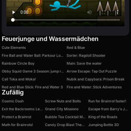
Feuerjunge und Wassermädchen
Cute Elements
Red & Blue
Fire Ball and Water Ball: Parkour Love Balls
Sorter: Ragdoll Shooter
Rainbow Circle Boy
Main: Save the water
Obby Squid Game 3 Season: jump rope
Arrow Escape: Tap Out Puzzle
Call Toka and Moka!
Nubik and Capybara: Prison Break
Red and Blue Stick: Fire and Water 3
Fire and Water: Stick Adventures
Zufällig
Cosmic Dash
Screw Nuts and Bolts
Run for Brainrot faster!
Exit the Backrooms: Level 37
Grand City Missions
Escape from Barry's Jail Obby
Protect a Brainrot
Bubble Tea Cocktail Maker Mix Drinks
King of the Roads
Math for Brainrots!
Candy Drop Blast Them All
Jumping Bottle 3D