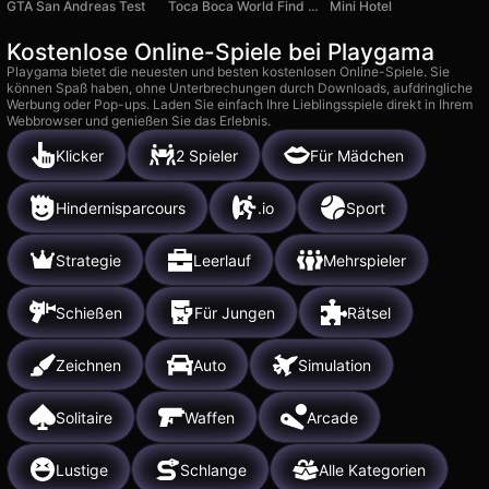
GTA San Andreas Test
Toca Boca World Find the Difference
Mini Hotel
Kostenlose Online-Spiele bei Playgama
Playgama bietet die neuesten und besten kostenlosen Online-Spiele. Sie
können Spaß haben, ohne Unterbrechungen durch Downloads, aufdringliche
Werbung oder Pop-ups. Laden Sie einfach Ihre Lieblingsspiele direkt in Ihrem
Webbrowser und genießen Sie das Erlebnis.
Klicker
2 Spieler
Für Mädchen
Hindernisparcours
.io
Sport
Strategie
Leerlauf
Mehrspieler
Schießen
Für Jungen
Rätsel
Zeichnen
Auto
Simulation
Solitaire
Waffen
Arcade
Lustige
Schlange
Alle Kategorien