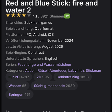
Red and Blue Stick: fire and
water 2
★★★★★
4.1
/ 3921 Stimmen
12
Entwickler:
Stickmen_games
Spielausrichtung:
Querformat
Plattformen:
PC, Android, iOS
Veröffentlichungsdatum:
November 2024
Letzte Aktualisierung:
August 2026
Spiel-Engine:
Construct
Unterstützte Sprachen:
Englisch
Serien:
Feuerjunge und Wassermädchen
Kategorien:
Action
,
Rätsel
,
Abenteuer
,
Labyrinth
,
Stickman
Gedankenspiele
Sammeln
Agility
Desktop
Hochwertige
Pixel
Browser
Konstruktion
Für
Für PC
4787
2D
995
Gehirntraining
1898
Kinder
2593
Art
5027
5172
884
3572
501
1230
436
1481
Wasser
65
Süchtig machende
2930
Springen
461