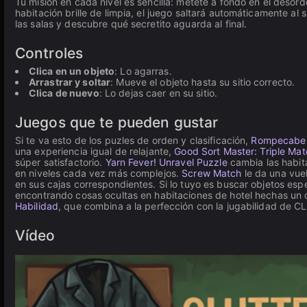
Tu misión en cada nivel es sencilla: métete a fondo en el desor
habitación brille de limpia, el juego saltará automáticamente a
las salas y descubre qué secretito aguarda al final.
Controles
Clica en un objeto
: Lo agarras.
Arrastrar y soltar
: Mueve el objeto hasta su sitio correcto.
Clica de nuevo
: Lo dejas caer en su sitio.
Juegos que te pueden gustar
Si te va esto de los puzles de orden y clasificación,
Rompecabe
una experiencia igual de relajante,
Good Sort Master: Triple Ma
súper satisfactorio.
Yarn Fever! Unravel Puzzle
cambia las habita
en niveles cada vez más complejos.
Screw Match
le da una vuel
en sus cajas correspondientes. Si lo tuyo es buscar objetos esp
encontrando cosas ocultas en habitaciones de hotel hechas un de
Habilidad
, que combina a la perfección con la jugabilidad de
Vídeo