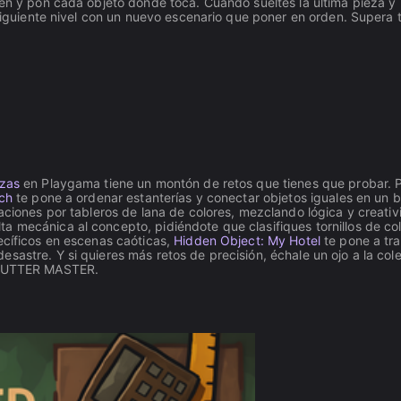
den y pon cada objeto donde toca. Cuando sueltes la última pieza y 
l siguiente nivel con un nuevo escenario que poner en orden. Supera 
zas
en Playgama tiene un montón de retos que tienes que probar. 
tch
te pone a ordenar estanterías y conectar objetos iguales en un 
ciones por tableros de lana de colores, mezclando lógica y creati
ta mecánica al concepto, pidiéndote que clasifiques tornillos de co
ecíficos en escenas caóticas,
Hidden Object: My Hotel
te pone a tra
sastre. Y si quieres más retos de precisión, échale un ojo a la col
 CLUTTER MASTER.