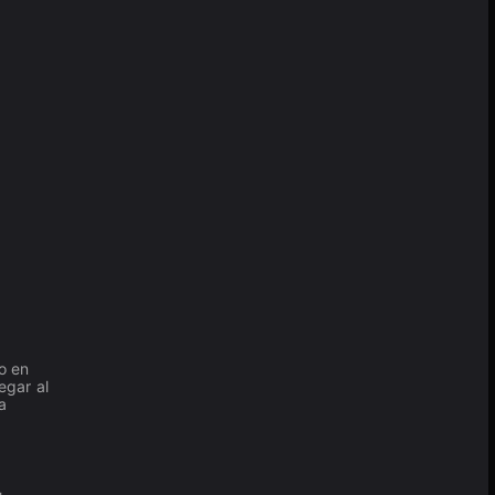
o en
egar al
a