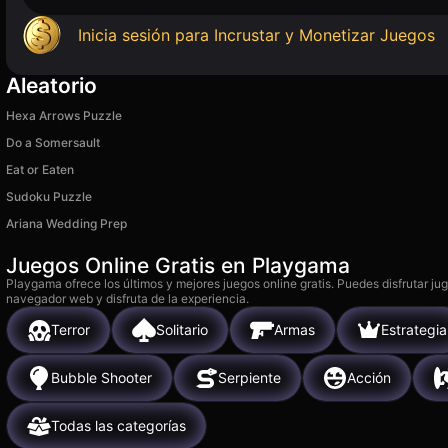
Inicia sesión para Incrustar y Monetizar Juegos
Aleatorio
Hexa Arrows Puzzle
Do a Somersault
Eat or Eaten
Sudoku Puzzle
Ariana Wedding Prep
Juegos Online Gratis en Playgama
Playgama ofrece los últimos y mejores juegos online gratis. Puedes disfrutar ju
navegador web y disfruta de la experiencia.
Terror
Solitario
Armas
Estrategia
Bubble Shooter
Serpiente
Acción
Todas las categorías