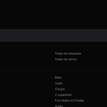
Todas las etiquetas
Todas las series
Billar
Vuelo
Cirugía
2 Jugadores
Five Nights At Freddy
Audio