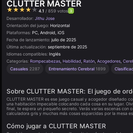
CLUTTER MASTER
★★★★★
4.1
/ 859 votos
3
Desarrollador:
Jithu Jose
Orientación del juego:
Horizontal
Plataformas:
PC, Android, iOS
Fecha de lanzamiento:
julio de 2025
Última actualización:
septiembre de 2025
Idiomas compatibles:
Inglés
Categorías:
Rompecabezas
,
Habilidad
,
Ratón
,
Acogedores
,
Cere
Casuales
2287
Entrenamiento Cerebral
1899
Clasifica
Sobre CLUTTER MASTER: El juego de orde
CLUTTER MASTER es ese juego casual y acogedor diseñado con un
una habitación impecable colocando cada cosa en su lugar. Olvídat
final, te espera un pequeño secreto. Verás varias escenas con 
calculadora gris y muchas más cosas esparcidas por la mesa e
Cómo jugar a CLUTTER MASTER