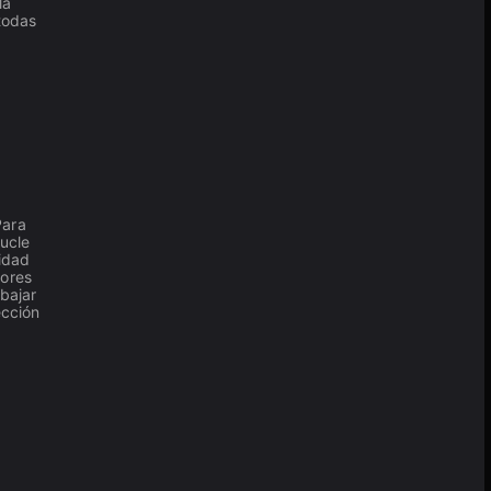
la
todas
Para
bucle
vidad
lores
bajar
ección