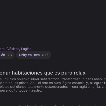
bro
,
Clásicos
,
Lógica
ción
123
Unity en línea
3177
nar habitaciones que es puro relax
 único objetivo súper satisfactorio: transformar un caos absolut
e de las prisas. Aquí el reto es pura lógica espacial y, si logras ll
objetos cotidianos totalmente desordenados —una regla amarilla, un
sperando tu toque maestro.