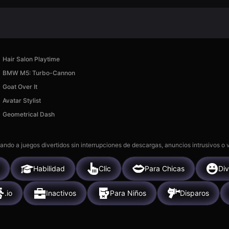
Hair Salon Playtime
BMW M5: Turbo-Cannon
Goat Over It
Avatar Stylist
Geometrical Dash
gando a juegos divertidos sin interrupciones de descargas, anuncios intrusivos o
Habilidad
Clic
Para Chicas
Div
.io
Inactivos
Para Niños
Disparos