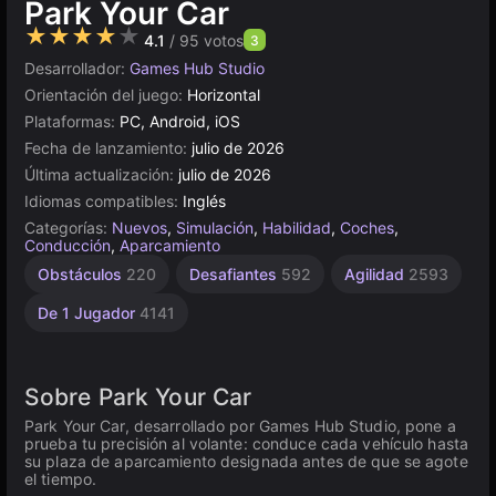
Park Your Car
★★★★★
4.1
/ 95 votos
3
Desarrollador:
Games Hub Studio
Orientación del juego:
Horizontal
Plataformas:
PC, Android, iOS
Fecha de lanzamiento:
julio de 2026
Última actualización:
julio de 2026
Idiomas compatibles:
Inglés
Categorías:
Nuevos
,
Simulación
,
Habilidad
,
Coches
,
Conducción
,
Aparcamiento
Obstáculos
220
Desafiantes
592
Agilidad
2593
De 1 Jugador
4141
Sobre Park Your Car
Park Your Car, desarrollado por Games Hub Studio, pone a
prueba tu precisión al volante: conduce cada vehículo hasta
su plaza de aparcamiento designada antes de que se agote
el tiempo.