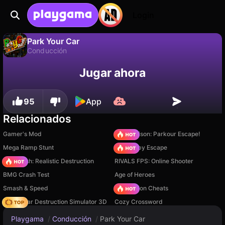
Login
Park Your Car
Conducción
No
Guardar
¡Guarda el progreso!
Park Your Car es un juego de conducción gratuito de Games Hub Studio. Juégalo en línea en Playgama.
Jugar ahora
95
App
Relacionados
Gamer's Mod
Barry Prison: Parkour Escape!
Mega Ramp Stunt
Your Obby Escape
Car Crush: Realistic Destruction
RIVALS FPS: Online Shooter
BMG Crash Test
Age of Heroes
Smash & Speed
PVZ Fusion Cheats
Online Car Destruction Simulator 3D
Cozy Crossword
Playgama
/
Conducción
/
Park Your Car