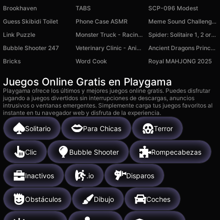
Brookhaven
TABS
SCP-096 Modest
Guess Skibidi Toilet
Phone Case ASMR
Meme Sound Challenge 3D
Link Puzzle
Monster Truck - Racing in the Sky
Spider: Solitaire 1, 2 or 4 suits for free
Bubble Shooter 247
Veterinary Clinic - Animal Rescue
Ancient Dragons Princess
Bricks
Word Cook
Royal MAHJONG 2025
Juegos Online Gratis en Playgama
Playgama ofrece los últimos y mejores juegos online gratis. Puedes disfrutar
jugando a juegos divertidos sin interrupciones de descargas, anuncios
intrusivos o ventanas emergentes. Simplemente carga tus juegos favoritos al
instante en tu navegador web y disfruta de la experiencia.
Solitario
Para Chicas
Terror
Clic
Bubble Shooter
Rompecabezas
Inactivos
.io
Disparos
Obstáculos
Dibujo
Coches