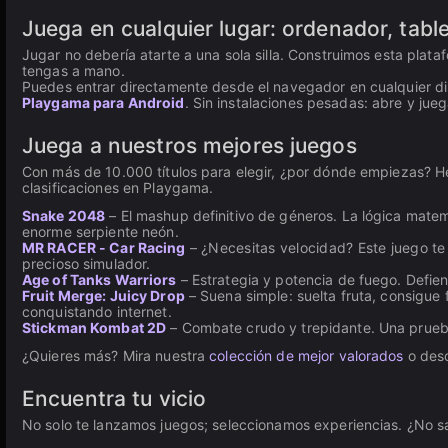
Juega en cualquier lugar: ordenador, table
Jugar no debería atarte a una sola silla. Construimos esta plat
tengas a mano.
Puedes entrar directamente desde el navegador en cualquier disp
Playgama para Android
. Sin instalaciones pesadas: abre y jueg
Juega a nuestros mejores juegos
Con más de 10.000 títulos para elegir, ¿por dónde empiezas? H
clasificaciones en Playgama.
Snake 2048
– El mashup definitivo de géneros. La lógica mat
enorme serpiente neón.
MR RACER - Car Racing
– ¿Necesitas velocidad? Este juego te 
precioso simulador.
Age of Tanks Warriors
– Estrategia y potencia de fuego. Defie
Fruit Merge: Juicy Drop
– Suena simple: suelta fruta, consigue
conquistando internet.
Stickman Kombat 2D
– Combate crudo y trepidante. Una prueba 
¿Quieres más? Mira nuestra
colección de mejor valorados
o desc
Encuentra tu vicio
No solo te lanzamos juegos; seleccionamos experiencias. ¿No s