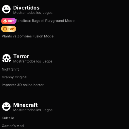
Divertidos
Mostrar todos los juegos
Sprunki Sandbox: Ragdoll Playground Mode
Hedgies
Plants vs Zombies Fusion Mode
Terror
Mostrar todos los juegos
Night Shift
Granny Original
Imposter 3D online horror
Minecraft
Mostrar todos los juegos
Kubz.io
Gamer's Mod