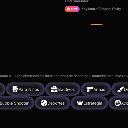
God Simulator
Piece of C
+1 Speed Keyboard Escape: Obby
Gangsta Island: Crime City
Bake
13k
5k
gando a juegos divertidos sin interrupciones de descargas, anuncios intrusivos o
Para Niños
Inactivos
Armas
Di
Bubble Shooter
Deportes
Estrategia
Acc