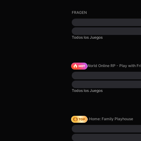
FRAGEN
Todos los Juegos
Sprunki World Online RP - Play with Fr
Todos los Juegos
My Town Home: Family Playhouse