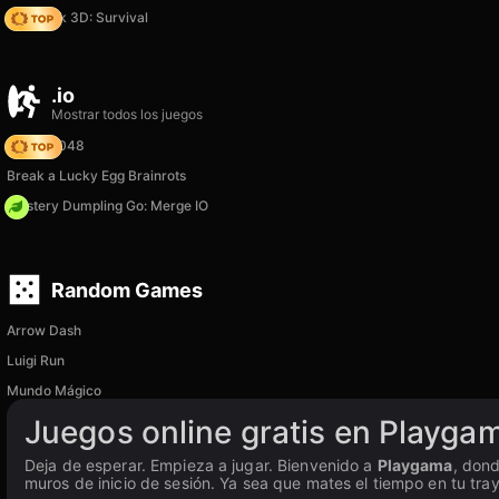
Skyblock 3D: Survival
.io
Mostrar todos los juegos
Snake 2048
Break a Lucky Egg Brainrots
Mystery Dumpling Go: Merge IO
Random Games
Arrow Dash
Luigi Run
Mundo Mágico
Juegos online gratis en Playga
Deja de esperar. Empieza a jugar. Bienvenido a
Playgama
, dond
muros de inicio de sesión. Ya sea que mates el tiempo en tu traye