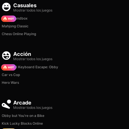
Casuales
Mostrar todos los juegos
Melon Sandbox
Mahjong Classic
Chess Online Playing
Acción
Mostrar todos los juegos
+1 Speed Keyboard Escape: Obby
Car vs Cop
Hero Wars
Arcade
Mostrar todos los juegos
Obby but You're on a Bike
Kick Lucky Blocks Online