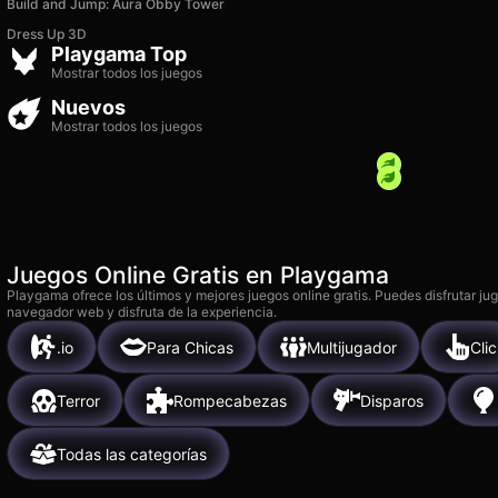
Build and Jump: Aura Obby Tower
Age of Tanks Warriors: TD
Dress Up 3D
War
Snake 2048
Playgama Top
26k
3k
Mostrar todos los juegos
Nuevos
Mostrar todos los juegos
Juegos Online Gratis en Playgama
Playgama ofrece los últimos y mejores juegos online gratis. Puedes disfrutar ju
navegador web y disfruta de la experiencia.
.io
Para Chicas
Multijugador
Clic
Terror
Rompecabezas
Disparos
Todas las categorías