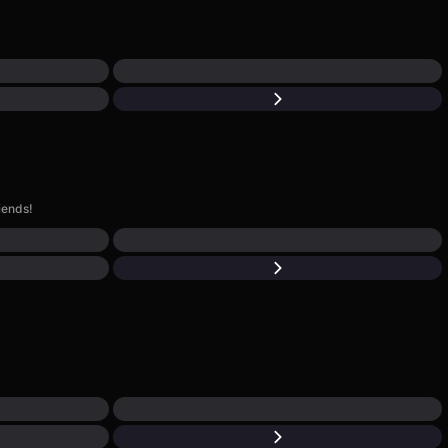
iends!