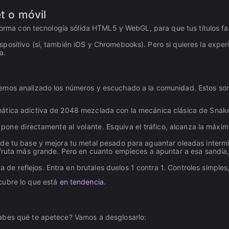
t o móvil
aforma con tecnología sólida HTML5 y WebGL, para que tus títulos f
ositivo (sí, también iOS y Chromebooks). Pero si quieres la experi
a.
emos analizado los números y escuchado a la comunidad. Estos son
emática adictiva de 2048 mezclada con la mecánica clásica de Sna
pone directamente al volante. Esquiva el tráfico, alcanza la máxim
nde tu base y mejora tu metal pesado para aguantar oleadas interm
 fruta más grande. Pero en cuanto empieces a apuntar a esa sandía,
de reflejos. Entra en brutales duelos 1 contra 1. Controles simple
ubre lo que está
en tendencia
.
abes qué te apetece? Vamos a desglosarlo: