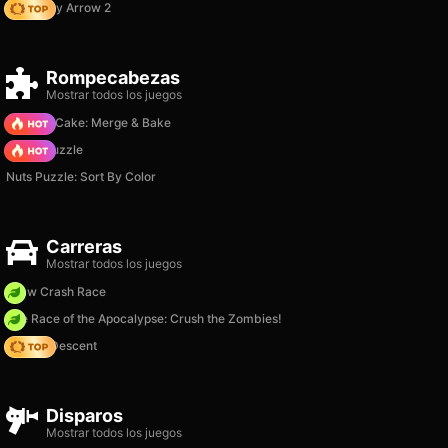
Geometry Arrow 2
Rompecabezas
Mostrar todos los juegos
Piece of Cake: Merge & Bake
Arrow Puzzle
Nuts Puzzle: Sort By Color
Carreras
Mostrar todos los juegos
Draw Crash Race
The Race of the Apocalypse: Crush the Zombies!
Deadly Descent
Disparos
Mostrar todos los juegos