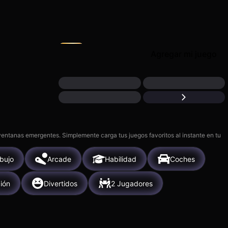
ake: Merge &
Vega Mix 2: Adventure
H
10k
Agregar mi juego
 ventanas emergentes. Simplemente carga tus juegos favoritos al instante en tu
bujo
Arcade
Habilidad
Coches
ión
Divertidos
2 Jugadores