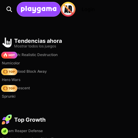
Login
Tendencias ahora
Mostrar todos los juegos
Car Crush: Realistic Destruction
Numicolor
Tap 3D Wood Block Away
Hero Wars
Deadly Descent
Sprunki
Top Growth
Dream Reaper Defense