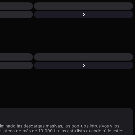
liminado las descargas masivas, los pop-ups intrusivos y los
blioteca de más de 10.000 títulos está lista cuando tú lo estés.