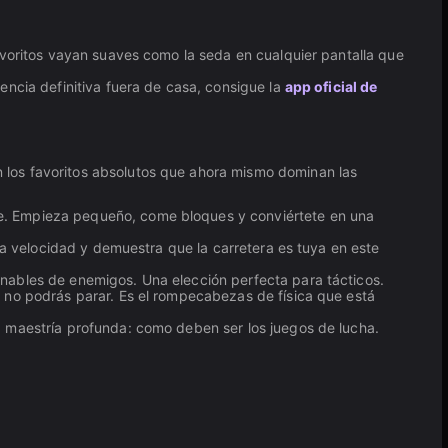
avoritos vayan suaves como la seda en cualquier pantalla que
encia definitiva fuera de casa, consigue la
app oficial de
 los favoritos absolutos que ahora mismo dominan las
ke. Empieza pequeño, come bloques y conviértete en una
a velocidad y demuestra que la carretera es tuya en este
inables de enemigos. Una elección perfecta para tácticos.
 no podrás parar. Es el rompecabezas de física que está
s, maestría profunda: como deben ser los juegos de lucha.