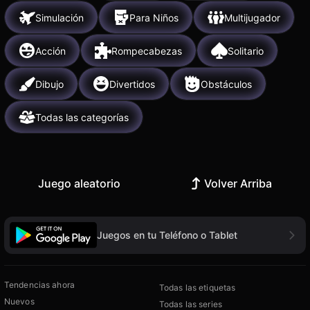
Simulación
Para Niños
Multijugador
Acción
Rompecabezas
Solitario
Dibujo
Divertidos
Obstáculos
Todas las categorías
Juego aleatorio
Volver Arriba
Juegos en tu Teléfono o Tablet
Tendencias ahora
Todas las etiquetas
Nuevos
Todas las series