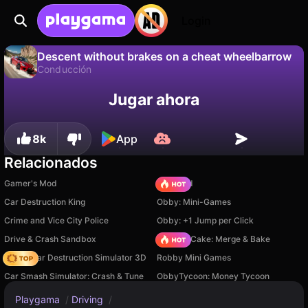
Login
Descent without brakes on a cheat wheelbarrow
Conducción
No
Guardar
¡Guarda el progreso!
Jugar ahora
Descent without brakes on a cheat wheelbarrow es un juego de conducción gratuito de KnightMarten. Juégalo en línea en Playgama.
8k
App
Relacionados
Gamer's Mod
TB World
Car Destruction King
Obby: Mini-Games
Crime and Vice City Police
Obby: +1 Jump per Click
Drive & Crash Sandbox
Piece of Cake: Merge & Bake
Online Car Destruction Simulator 3D
Robby Mini Games
Car Smash Simulator: Crash & Tune
ObbyTycoon: Money Tycoon
Playgama
/
Driving
/