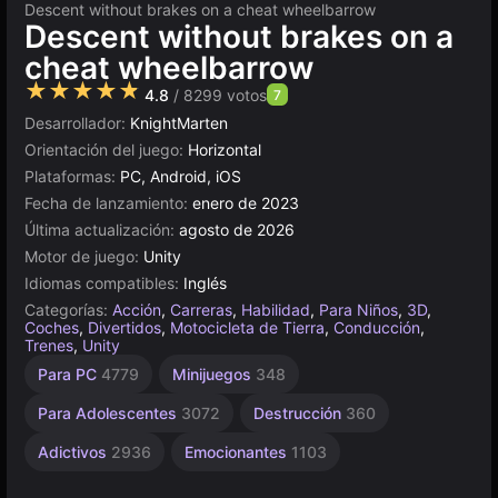
Descent without brakes on a cheat wheelbarrow
Descent without brakes on a
cheat wheelbarrow
★★★★★
4.8
/ 8299 votos
7
Desarrollador:
KnightMarten
Orientación del juego:
Horizontal
Plataformas:
PC, Android, iOS
Fecha de lanzamiento:
enero de 2023
Última actualización:
agosto de 2026
Motor de juego:
Unity
Idiomas compatibles:
Inglés
Categorías:
Acción
,
Carreras
,
Habilidad
,
Para Niños
,
3D
,
Coches
,
Divertidos
,
Motocicleta de Tierra
,
Conducción
,
Trenes
,
Unity
Velocidad
Escritorio
Incrementales
Browser
Unity
Sin
Alta
De 1
Accidentes
Para PC
4779
Minijuegos
348
Automovilísticos
Jugador
Calidad
Fin
en
5019
5168
311
565
2845
línea
3569
4147
491
Para Adolescentes
3072
Destrucción
360
3172
Adictivos
2936
Emocionantes
1103