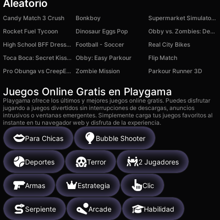
Aleatorio
Candy Match 3 Crush
Bonkboy
Supermarket Simulator: Desert
Rocket Fuel Tycoon
Dinosaur Eggs Pop
Obby vs. Zombies: Dead Rails
High School BFF Dress Up
Football - Soccer
Real City Bikes
Toсa Boсa: Secret Kisses
Obby: Easy Parkour
Flip Match
Pro Obunga vs CreepEnder
Zombie Mission
Parkour Runner 3D
Juegos Online Gratis en Playgama
Playgama ofrece los últimos y mejores juegos online gratis. Puedes disfrutar
jugando a juegos divertidos sin interrupciones de descargas, anuncios
intrusivos o ventanas emergentes. Simplemente carga tus juegos favoritos al
instante en tu navegador web y disfruta de la experiencia.
Para Chicas
Bubble Shooter
Deportes
Terror
2 Jugadores
Armas
Estrategia
Clic
Serpiente
Arcade
Habilidad