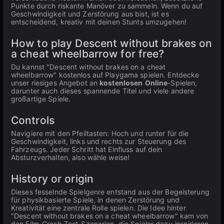
Punkte durch riskante Manöver zu sammeln. Wenn du auf
Geschwindigkeit und Zerstörung aus bist, ist es
entscheidend, kreativ mit deinen Stunts umzugehen!
How to play Descent without brakes on
a cheat wheelbarrow for free?
Du kannst "Descent without brakes on a cheat
wheelbarrow" kostenlos auf Playgama spielen. Entdecke
unser riesiges Angebot an
kostenlosen
Online
-Spielen,
darunter auch dieses spannende Titel und viele andere
großartige Spiele.
Controls
Navigiere mit den Pfeiltasten: Hoch und runter für die
Geschwindigkeit, links und rechts zur Steuerung des
Fahrzeugs. Jeder Schritt hat Einfluss auf dein
Absturzverhalten, also wähle weise!
History or origin
Dieses fesselnde Spielgenre entstand aus der Begeisterung
für physikbasierte Spiele, in denen Zerstörung und
Kreativität eine zentrale Rolle spielen. Die Idee hinter
"Descent without brakes on a cheat wheelbarrow" kam von
den Film-Crash-Test-Szenarien, die Spieler dazu inspirieren,