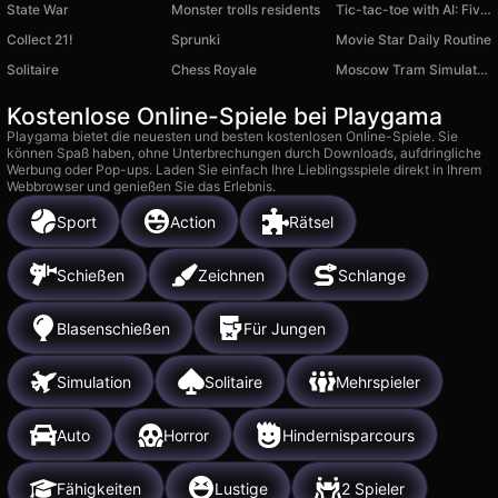
State War
Monster trolls residents
Tic-tac-toe with AI: Five in a Row
Collect 21!
Sprunki
Movie Star Daily Routine
Solitaire
Chess Royale
Moscow Tram Simulator 3D
Kostenlose Online-Spiele bei Playgama
Playgama bietet die neuesten und besten kostenlosen Online-Spiele. Sie
können Spaß haben, ohne Unterbrechungen durch Downloads, aufdringliche
Werbung oder Pop-ups. Laden Sie einfach Ihre Lieblingsspiele direkt in Ihrem
Webbrowser und genießen Sie das Erlebnis.
Sport
Action
Rätsel
Schießen
Zeichnen
Schlange
Blasenschießen
Für Jungen
Simulation
Solitaire
Mehrspieler
Auto
Horror
Hindernisparcours
Fähigkeiten
Lustige
2 Spieler