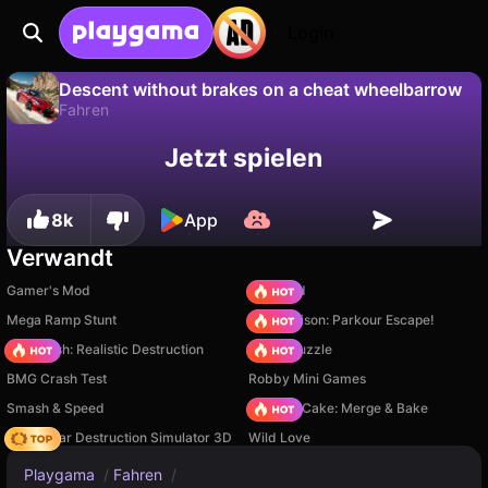
Login
Descent without brakes on a cheat wheelbarrow
Fahren
Fortschritt
Nein
Speichern
Jetzt spielen
Descent without brakes on a cheat wheelbarrow ist ein kostenloses fahren-Spiel von KnightMarten. Spiel es online auf Playgama.
speichern!
8k
App
Verwandt
Gamer's Mod
TB World
Mega Ramp Stunt
Barry Prison: Parkour Escape!
Car Crush: Realistic Destruction
Arrow Puzzle
BMG Crash Test
Robby Mini Games
Smash & Speed
Piece of Cake: Merge & Bake
Online Car Destruction Simulator 3D
Wild Love
Playgama
/
Fahren
/