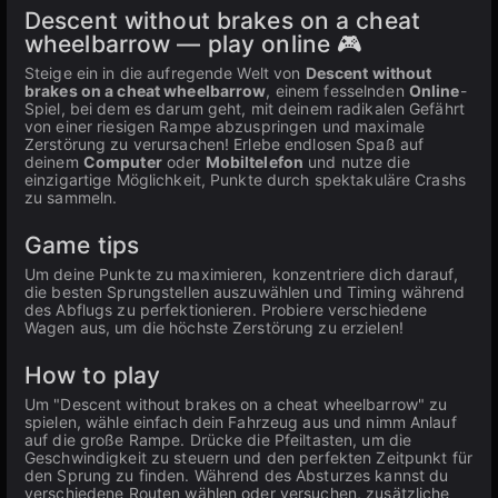
Descent without brakes on a cheat
wheelbarrow — play online 🎮
Steige ein in die aufregende Welt von
Descent without
brakes on a cheat wheelbarrow
, einem fesselnden
Online
-
Spiel, bei dem es darum geht, mit deinem radikalen Gefährt
von einer riesigen Rampe abzuspringen und maximale
Zerstörung zu verursachen! Erlebe endlosen Spaß auf
deinem
Computer
oder
Mobiltelefon
und nutze die
einzigartige Möglichkeit, Punkte durch spektakuläre Crashs
zu sammeln.
Game tips
Um deine Punkte zu maximieren, konzentriere dich darauf,
die besten Sprungstellen auszuwählen und Timing während
des Abflugs zu perfektionieren. Probiere verschiedene
Wagen aus, um die höchste Zerstörung zu erzielen!
How to play
Um "Descent without brakes on a cheat wheelbarrow" zu
spielen, wähle einfach dein Fahrzeug aus und nimm Anlauf
auf die große Rampe. Drücke die Pfeiltasten, um die
Geschwindigkeit zu steuern und den perfekten Zeitpunkt für
den Sprung zu finden. Während des Absturzes kannst du
verschiedene Routen wählen oder versuchen, zusätzliche