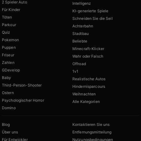
2 Spieler Auto
Intelligenz
Für Kinder
KI-generierte Spiele
Töten
Schneiden Sie die Seil
Parkour
Achterbahn
Quiz
Stadtbau
Pokemon
Beliebte
Puppen
Minecraft-Klicker
Friseur
Wahr oder Falsch
Zahlen
Offroad
GDevelop
1v1
Baby
Realistische Autos
Third-Person-Shooter
Hindernisparcours
Ostern
Weihnachten
Psychologischer Horror
Alle Kategorien
Domino
Blog
Kontaktieren Sie uns
Über uns
Entfernungsmitteilung
Für Entwickler
Nutzungsbedingungen