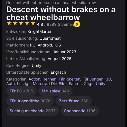
Descent without brakes on a cheat wheelbarrow
Descent without brakes on a
cheat wheelbarrow
★★★★★
4.8
/ 8299 Stimmen
6
Entwickler:
KnightMarten
Spielausrichtung:
Querformat
Plattformen:
PC, Android, iOS
Veröffentlichungsdatum:
Januar 2023
Letzte Aktualisierung:
August 2026
Spiel-Engine:
Unity
Unterstützte Sprachen:
Englisch
Kategorien:
Action
,
Rennen
,
Fähigkeiten
,
Für Jungen
,
3D
,
Auto
,
Lustige
,
Motorrad Dirt Bike
,
Fahren
,
Züge
,
Unity
Endlos
Geschwindigkeit
Autounfall
Desktop
Inkrementell
Hochwertige
Browser
Unity
Für 1
Für PC
4785
Minispiele
349
Spieler
Online
2850
5026
5173
491
3572
564
311
3175
4131
Für Jugendliche
3076
Zerstörung
360
Süchtig machende
2937
Spannende
1106