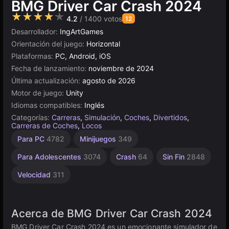
BMG Driver Car Crash 2024
★★★★★
4.2
/ 1400 votos
12
Desarrollador:
IngArtGames
Orientación del juego:
Horizontal
Plataformas:
PC, Android, iOS
Fecha de lanzamiento:
noviembre de 2024
Última actualización:
agosto de 2026
Motor de juego:
Unity
Idiomas compatibles:
Inglés
Categorías:
Carreras
,
Simulación
,
Coches
,
Divertidos
,
Carreras de Coches
,
Locos
Escritorio
Coches de
Tráfico
Browser
Unity
Alta
Accidentes
Para PC
4782
Minijuegos
349
Automovilísticos
Demolición
Calidad
en
5023
118
5173
línea
3570
163
491
Para Adolescentes
3074
Crash
64
Sin Fin
2848
3175
Velocidad
311
Acerca de BMG Driver Car Crash 2024
BMG Driver Car Crash 2024 es un emocionante simulador de