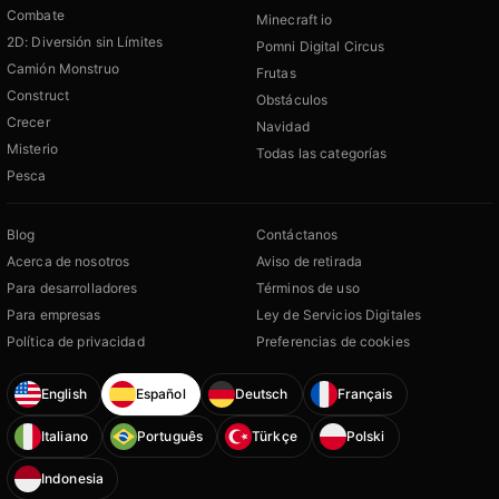
Combate
Minecraft io
2D: Diversión sin Límites
Pomni Digital Circus
Camión Monstruo
Frutas
Construct
Obstáculos
Crecer
Navidad
Misterio
Todas las categorías
Pesca
Blog
Contáctanos
Acerca de nosotros
Aviso de retirada
Para desarrolladores
Términos de uso
Para empresas
Ley de Servicios Digitales
Política de privacidad
Preferencias de cookies
English
Español
Deutsch
Français
Italiano
Português
Türkçe
Polski
Indonesia