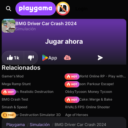
Login
BMG Driver Car Crash 2024
Simulación
No
Guardar
¡Guarda el progreso!
BMG Driver Car Crash 2024 es un juego de simulación gratuito de IngArtGames. Juégalo en línea en Playgama.
Jugar ahora
1k
App
Relacionados
Gamer's Mod
Sprunki World Online RP - Play with Friends!
Mega Ramp Stunt
Barry Prison: Parkour Escape!
Car Crush: Realistic Destruction
ObbyTycoon: Money Tycoon
BMG Crash Test
Piece of Cake: Merge & Bake
Smash & Speed
RIVALS FPS: Online Shooter
Online Car Destruction Simulator 3D
Age of Heroes
Playgama
/
Simulación
/
BMG Driver Car Crash 2024