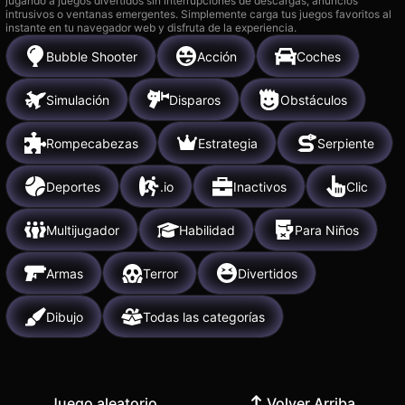
jugando a juegos divertidos sin interrupciones de descargas, anuncios
intrusivos o ventanas emergentes. Simplemente carga tus juegos favoritos al
instante en tu navegador web y disfruta de la experiencia.
Bubble Shooter
Acción
Coches
Simulación
Disparos
Obstáculos
Rompecabezas
Estrategia
Serpiente
Deportes
.io
Inactivos
Clic
Multijugador
Habilidad
Para Niños
Armas
Terror
Divertidos
Dibujo
Todas las categorías
Juego aleatorio
Volver Arriba