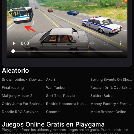
Aleatorio
Snowmobiles - Blow up Puffy
Akari
Sorting Sweets On Shelves
Final reaping
War Tanker
Russian Drift: Overtaking in the City
Mahjong Master 2
Sort Tiles Puzzle
Spider-Bubu
Obby:Jump For Brainrots!
Robbie become a businessman!
Money Factory - Earn a Billion
Doodle RPG Survivor
Commit
Make Brainrot Online
Juegos Online Gratis en Playgama
Playgama ofrece los últimos y mejores juegos online gratis. Puedes disfrutar