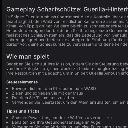
Gameplay Scharfschütze: Guerilla-Hinterh
In Sniper: Guerilla Ambush übernimmst du die Kontrolle über e
beauftragt ist, den Wald von feindlichen Kämpfern zu räumen. 
Klima, von üppig grünen Wäldern bis hin zu schneebedeckten La
Herausforderungen dar, bei denen Sie Ihre begrenzte Gesundheit
realistisches Schießsystem ein, das die Bedeutung von Genauigke
Jahren geeignet und bietet eine aufregende Erfahrung für dieje
darauf vor, deine Schießkünste zu verbessern und deine Feinde
Wie man spielt
Begeben Sie sich auf Ihre Mission, indem Sie die Steuerung behe
von Ihrer Fähigkeit ab, unentdeckt zu bleiben und gleichzeitig 
Ihre Ressourcen mit Bedacht, um in Sniper: Guerilla Ambush erfo
Steuerelemente
Bewege dich mit den Pfeiltasten oder WASD
Zielen und schießen Sie mit der Maus
Drücken Sie 'R', um neu zu laden
Verwenden Sie 'Leertaste', um den Atem anzuhalten, um ein st
Tipps und Tricks
Sammle Power-Ups, um deine Waffen zu verbessern
Behalten Sie Ihre Gesundheitsanzeige im Auge
Verwenden Sie eine Abdeckung, um eine Erkennung zu verm