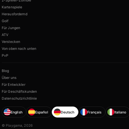
2-Spieler-Zombie
Kartenspiele
Herausfordernd
Golf
Für Jungen
ATV
Verstecken
Von oben nach unten
PvP
Blog
Über uns
Für Entwickler
Für Geschäftskunden
Datenschutzrichtlinie
English
Español
Deutsch
Français
Italiano
© Playgama, 2026