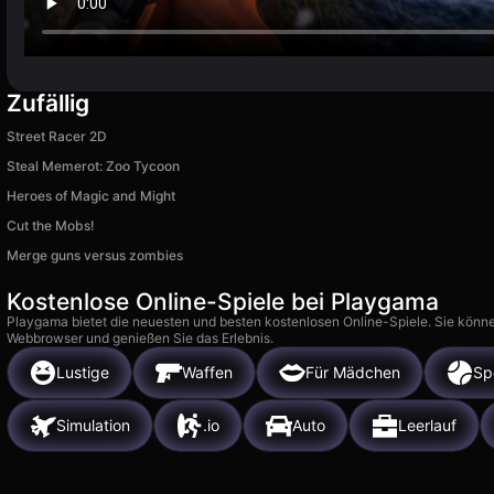
Zufällig
Street Racer 2D
Steal Memerot: Zoo Tycoon
Heroes of Magic and Might
Cut the Mobs!
Merge guns versus zombies
Kostenlose Online-Spiele bei Playgama
Playgama bietet die neuesten und besten kostenlosen Online-Spiele. Sie könne
Webbrowser und genießen Sie das Erlebnis.
Lustige
Waffen
Für Mädchen
Sp
Simulation
.io
Auto
Leerlauf