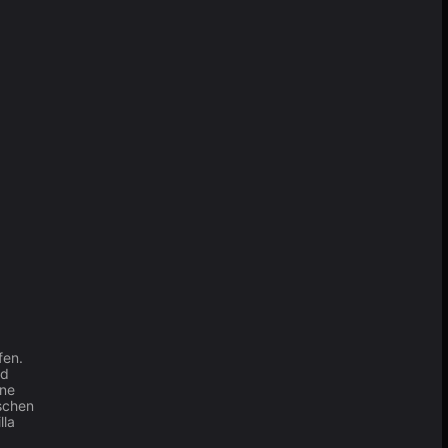
fen.
nd
ine
schen
lla