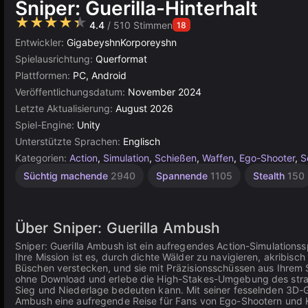
Sniper: Guerilla-Hinterhalt
★★★★★
4.4
/ 510 Stimmen
18
Entwickler:
GigabeyshnKorporeyshn
Spielausrichtung:
Querformat
Plattformen:
PC, Android
Veröffentlichungsdatum:
November 2024
Letzte Aktualisierung:
August 2026
Spiel-Engine:
Unity
Unterstützte Sprachen:
Englisch
Kategorien:
Action
,
Simulation
,
Schießen
,
Waffen
,
Ego-Shooter
,
S
Schneespaß
Hochwertige
Soldaten
Unity
Süchtig machende
2940
Spannende
1105
Stealth
150
Online
72
3571
43
3175
Über Sniper: Guerilla Ambush
Sniper: Guerilla Ambush ist ein aufregendes Action-Simulationssp
Ihre Mission ist es, durch dichte Wälder zu navigieren, akribis
Büschen verstecken, und sie mit Präzisionsschüssen aus Ihrem 
ohne Download und erlebe die High-Stakes-Umgebung des strat
Sieg und Niederlage bedeuten kann. Mit seiner fesselnden 3D-
Ambush eine aufregende Reise für Fans von Ego-Shootern und K