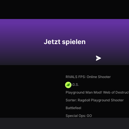
hern
Jetzt spielen
RIVALS FPS: Online Shooter
H.O.G.S.
Playground Man Mod! Web of Destruct
Sorter: Ragdoll Playground Shooter
Battlefeel
Special Ops: GO