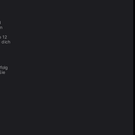
d
en
b 12
 dich
folg
Sie