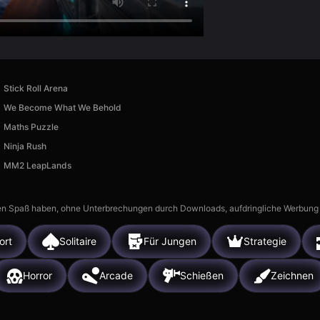
Stick Roll Arena
We Become What We Behold
Maths Puzzle
Ninja Rush
MM2 LeapLands
n Spaß haben, ohne Unterbrechungen durch Downloads, aufdringliche Werbung ode
ort
Solitaire
Für Jungen
Strategie
Horror
Arcade
Schießen
Zeichnen