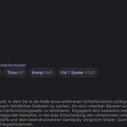
charfschützen
Töten
67
Kampf
441
Für 1 Spieler
4143
iel, in dem Sie in die Rolle eines erfahrenen Scharfschützen schlüp
ch nach feindlichen Soldaten zu suchen, die sich zwischen Bäumen u
Scharfschützengewehr zu eliminieren. Engagiere dich kostenlos onl
egischen Kampfes, in der jede Entscheidung den Unterschied zwi
Grafik und dem beeindruckenden Gameplay verspricht Sniper: Gueri
riegssimulatoren.