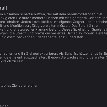
alt
inen einsamen Scharfschützen, der mit dem herausfordernden Ziel
Navigieren Sie durch mehrere Ebenen mit einzigartigem Gelände un
ndschaften. Jedes Level stellt seine eigenen Gegner und taktisch
 und Munition sorgfältig verwalten müssen. Das Spiel führt ein
it und strategischer Planung betont. Dieses Spiel ist für Spieler a
nigen, die Stealth und präzisionsbasiertes Gameplay mögen. Bereite
 in diesem packenden Kriegsabenteuer zu überlisten.
rrschen und Ihr Ziel perfektionieren. Als Scharfschütze hängt Ihr Er
Feinde effizient auszuschalten. Bleiben Sie wachsam und verwalten 
lgreich zu sein.
abiles Ziel zu erreichen
eiden