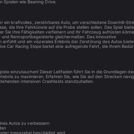
ten Spielen wie Beamng Drive.
er ein kraftvolles, zerstörbares Auto, um verschiedene Downhill-Str
sse, die Ihre Fahrkünste auf die Probe stellen sollen. Das Spiel biete
er Sie Ihre Fähigkeiten verfeinern und Ihr Fahrzeug aufrüsten könn
r und Rennsportbegeisterte gleichermaßen. Das innovative
ch anfühlt und ein viszerales Erlebnis der Zerstörung des Autos bietet
tive Car Racing Slope bietet eine aufregende Fahrt, die Ihrem Bedür
piste einzutauchen! Dieser Leitfaden führt Sie in die Grundlagen de
lebnis zu maximieren. Erfahren Sie, wie Sie auf den Strecken navig
stehenden intensiven Crashtests standzuhalten.
ines Autos zu verbessern
den
 oder irreparabel beschädigt wird