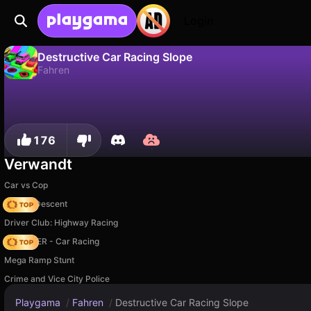
Login
Destructive Car Racing Slope
Fahren
Nein
Speic
Fortschritt speichern!
Destructive Car Racing Slope ist ein kostenloses fahren-Spiel von YRGames. Spiel es online auf Playgama.
176
Verwandt
Car vs Cop
Deadly Descent
Driver Club: Highway Racing
MR RACER - Car Racing
Mega Ramp Stunt
Crime and Vice City Police
Playgama
/
Fahren
/
Destructive Car Racing Slope