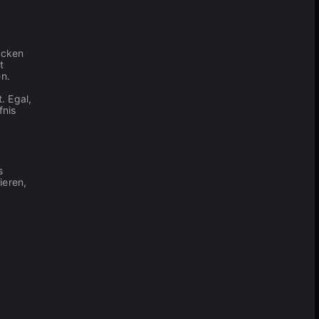
ecken
t
en.
. Egal,
fnis
s
ieren,