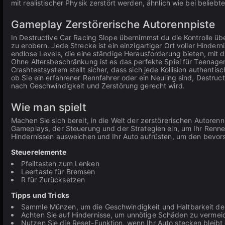
mit realistischer Physik zerstört werden, ähnlich wie bei belieb
Gameplay Zerstörerische Autorennpiste
In Destructive Car Racing Slope übernimmst du die Kontrolle üb
zu erobern. Jede Strecke ist ein einzigartiger Ort voller Hinderni
endlose Levels, die eine ständige Herausforderung bieten, mit d
Ohne Altersbeschränkung ist es das perfekte Spiel für Teenage
Crashtestsystem stellt sicher, dass sich jede Kollision authentis
ob Sie ein erfahrener Rennfahrer oder ein Neuling sind, Destruc
nach Geschwindigkeit und Zerstörung gerecht wird.
Wie man spielt
Machen Sie sich bereit, in die Welt der zerstörerischen Autorenn
Gameplays, der Steuerung und der Strategien ein, um Ihr Renner
Hindernissen ausweichen und Ihr Auto aufrüsten, um den bevor
Steuerelemente
Pfeiltasten zum Lenken
Leertaste für Bremsen
R für Zurücksetzen
Tipps und Tricks
Sammle Münzen, um die Geschwindigkeit und Haltbarkeit de
Achten Sie auf Hindernisse, um unnötige Schäden zu vermei
Nutzen Sie die Reset-Funktion, wenn Ihr Auto stecken bleibt