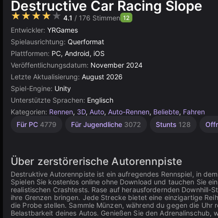
Destructive Car Racing Slope
★★★★★
4.1
/ 176 Stimmen
12
Entwickler:
YRGames
Spielausrichtung:
Querformat
Plattformen:
PC, Android, iOS
Veröffentlichungsdatum:
November 2024
Letzte Aktualisierung:
August 2026
Spiel-Engine:
Unity
Unterstützte Sprachen:
Englisch
Kategorien:
Rennen
,
3D
,
Auto
,
Auto-Rennen
,
Beliebte
,
Fahren
Crash
Endlos
Derby
Geschwindigkeit
Autounfall
Agility
Desktop
Demolition
Rallye
Hochwertige
Einfache
Browser
Unity
Drag
Für PC
4779
Für Jugendliche
3072
Stunts
128
Off
Racing
Autos
Online
2589
2845
64
20
5019
5168
1572
16
491
3569
163
311
3172
213
Über zerstörerische Autorennpiste
Destruktive Autorennpiste ist ein aufregendes Rennspiel, in dem
Spielen Sie kostenlos online ohne Download und tauchen Sie ei
realistischen Crashtests. Rase auf herausfordernden Downhill-S
ihre Grenzen bringen. Jede Strecke bietet eine einzigartige Rei
die Probe stellen. Sammle Münzen, während du gegen die Uhr re
Belastbarkeit deines Autos. Genießen Sie den Adrenalinschub, 