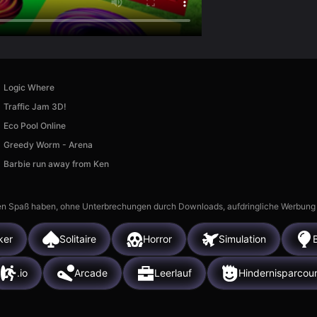
Logic Where
Traffic Jam 3D!
Eco Pool Online
Greedy Worm - Arena
Barbie run away from Ken
n Spaß haben, ohne Unterbrechungen durch Downloads, aufdringliche Werbung ode
ker
Solitaire
Horror
Simulation
.io
Arcade
Leerlauf
Hindernisparcou