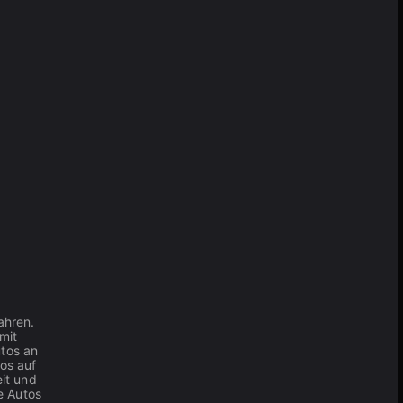
ahren.
mit
utos an
os auf
it und
e Autos