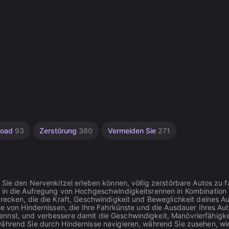
road
93
Zerstörung
360
Vermeiden Sie
271
 Sie den Nervenkitzel erleben können, völlig zerstörbare Autos zu f
n in die Aufregung von Hochgeschwindigkeitsrennen in Kombination 
trecken, die die Kraft, Geschwindigkeit und Beweglichkeit deines A
he von Hindernissen, die Ihre Fahrkünste und die Ausdauer Ihres Aut
nnst, und verbessere damit die Geschwindigkeit, Manövrierfähigke
während Sie durch Hindernisse navigieren, während Sie zusehen, wi