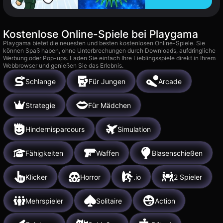
Kostenlose Online-Spiele bei Playgama
Playgama bietet die neuesten und besten kostenlosen Online-Spiele. Sie
können Spaß haben, ohne Unterbrechungen durch Downloads, aufdringliche
Werbung oder Pop-ups. Laden Sie einfach Ihre Lieblingsspiele direkt in Ihrem
Webbrowser und genießen Sie das Erlebnis.
Schlange
Für Jungen
Arcade
Strategie
Für Mädchen
Hindernisparcours
Simulation
Fähigkeiten
Waffen
Blasenschießen
Klicker
Horror
.io
2 Spieler
Mehrspieler
Solitaire
Action