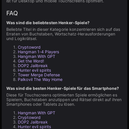
ist für Desktop und mobile Touchscreens optimiert.
FAQ
Was sind die beliebtesten Henker-Spiele?
Beliebte Titel in dieser Kategorie konzentrieren sich auf das
Erraten von Buchstaben, Wortschatz-Herausforderungen
und Logikrätsel.
Cryptoword
Hangman 1-4 Players
Hangman With GPT
Get the Word!
DOP2 Jailbreak
Hunter evil spirits
Tower Merge Defense
Palkovil The Way Home
Was sind die besten Henker-Spiele für das Smartphone?
Diese für Touchscreens optimierten Spiele ermöglichen es
Spielern, Buchstaben anzutippen und Rätsel direkt auf ihren
Smartphones oder Tablets zu lösen.
Hangman With GPT
Cryptoword
DOP2 Jailbreak
Hunter evil spirits