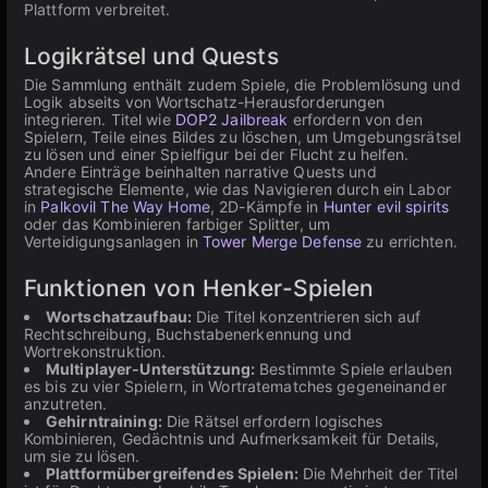
Plattform verbreitet.
Logikrätsel und Quests
Die Sammlung enthält zudem Spiele, die Problemlösung und
Logik abseits von Wortschatz-Herausforderungen
integrieren. Titel wie
DOP2 Jailbreak
erfordern von den
Spielern, Teile eines Bildes zu löschen, um Umgebungsrätsel
zu lösen und einer Spielfigur bei der Flucht zu helfen.
Andere Einträge beinhalten narrative Quests und
strategische Elemente, wie das Navigieren durch ein Labor
in
Palkovil The Way Home
, 2D-Kämpfe in
Hunter evil spirits
oder das Kombinieren farbiger Splitter, um
Verteidigungsanlagen in
Tower Merge Defense
zu errichten.
Funktionen von Henker-Spielen
Wortschatzaufbau:
Die Titel konzentrieren sich auf
Rechtschreibung, Buchstabenerkennung und
Wortrekonstruktion.
Multiplayer-Unterstützung:
Bestimmte Spiele erlauben
es bis zu vier Spielern, in Wortratematches gegeneinander
anzutreten.
Gehirntraining:
Die Rätsel erfordern logisches
Kombinieren, Gedächtnis und Aufmerksamkeit für Details,
um sie zu lösen.
Plattformübergreifendes Spielen:
Die Mehrheit der Titel