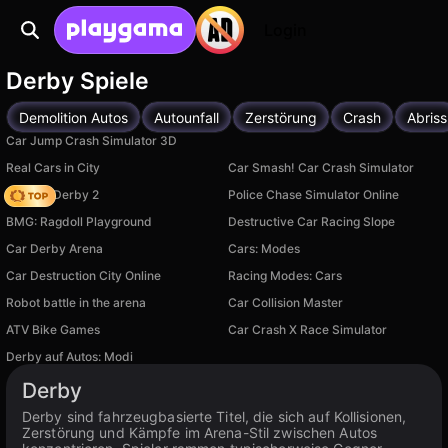
Login
Derby Spiele
Demolition Autos
Autounfall
Zerstörung
Crash
Abriss
Car Jump Crash Simulator 3D
Real Cars in City
Car Smash! Car Crash Simulator
Zombie Derby 2
Police Chase Simulator Online
BMG: Ragdoll Playground
Destructive Car Racing Slope
Car Derby Arena
Cars: Modes
Car Destruction City Online
Racing Modes: Cars
Robot battle in the arena
Car Collision Master
ATV Bike Games
Car Crash X Race Simulator
Derby auf Autos: Modi
Derby
Derby sind fahrzeugbasierte Titel, die sich auf Kollisionen,
Zerstörung und Kämpfe im Arena-Stil zwischen Autos