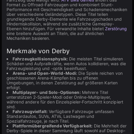
Format zu Offroad-Fahrzeugen und kombiniert Stunt-
Performance mit Geschwindigkeit und Schadensmechaniken
über verschiedene Geländetypen. Diese Titel teilen
grundlegende Derby-Elemente wie Fahrzeugschaden und
Hinderniskollision, während sie zusätzliche Gameplay-
Ebenen hinzufügen. Für verwandte Inhalte bietet
Zerstörung
eine breitere Auswahl an Titeln, die auf ähnlichen
Mechaniken basieren.
Merkmale von Derby
Fahrzeugkollisionsphysik:
Die meisten Titel simulieren
Schäden und Aufprallkräfte, wenn Autos kollidieren, was die
Fahrzeugleistung und -optik beeinflusst.
Arena- und Open-World-Modi:
Die Spiele reichen von
geschlossenen Arena-Kämpfen bis zu offenen
Umgebungen, in denen Zerstörung auf größeren Karten
erfolgt.
Multiplayer- und Solo-Optionen:
Mehrere Titel
unterstützen 2-Spieler-Modi oder Online-Multiplayer,
während andere für den Einzelspieler-Fortschritt konzipiert
sind.
Fahrzeugvielfalt:
Verfügbare Fahrzeuge umfassen
Standardautos, SUVs, ATVs, Lastwagen und
Spezialfahrzeuge, je nach Titel.
Plattformübergreifende Verfügbarkeit:
Die Mehrheit der
Derby-Spiele in dieser Sammlung läuft sowohl auf Desktop-