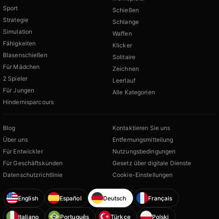
Sport
Schießen
Strategie
Schlange
Simulation
Waffen
Fähigkeiten
Klicker
Blasenschießen
Solitaire
Für Mädchen
Zeichnen
2 Spieler
Leerlauf
Für Jungen
Alle Kategorien
Hindernisparcours
Blog
Kontaktieren Sie uns
Über uns
Entfernungsmitteilung
Für Entwickler
Nutzungsbedingungen
Für Geschäftskunden
Gesetz über digitale Dienste
Datenschutzrichtlinie
Cookie-Einstellungen
English
Español
Deutsch
Français
Italiano
Português
Türkçe
Polski