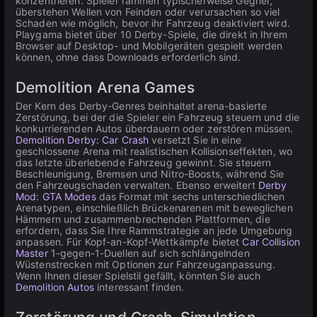
konzentrieren. Spieler rammen typischerweise Gegner,
überstehen Wellen von Feinden oder verursachen so viel
Schaden wie möglich, bevor ihr Fahrzeug deaktiviert wird.
Playgama bietet über 10 Derby-Spiele, die direkt in Ihrem
Browser auf Desktop- und Mobilgeräten gespielt werden
können, ohne dass Downloads erforderlich sind.
Demolition Arena Games
Der Kern des Derby-Genres beinhaltet arena-basierte
Zerstörung, bei der die Spieler ein Fahrzeug steuern und die
konkurrierenden Autos überdauern oder zerstören müssen.
Demolition Derby: Car Crash
versetzt Sie in eine
geschlossene Arena mit realistischen Kollisionseffekten, wo
das letzte überlebende Fahrzeug gewinnt. Sie steuern
Beschleunigung, Bremsen und Nitro-Boosts, während Sie
den Fahrzeugschaden verwalten. Ebenso erweitert
Derby
Mod: GTA Modes
das Format mit sechs unterschiedlichen
Arenatypen, einschließlich Brückenarenen mit beweglichen
Hämmern und zusammenbrechenden Plattformen, die
erfordern, dass Sie Ihre Rammstrategie an jede Umgebung
anpassen. Für Kopf-an-Kopf-Wettkämpfe bietet
Car Collision
Master
1-gegen-1-Duellen auf sich schlängelnden
Wüstenstrecken mit Optionen zur Fahrzeuganpassung.
Wenn Ihnen dieser Spielstil gefällt, könnten Sie auch
Demolition Autos
interessant finden.