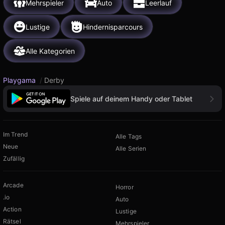
Mehrspieler
Auto
Leerlauf
Lustige
Hindernisparcours
Alle Kategorien
Playgama
/
Derby
Spiele auf deinem Handy oder Tablet
Im Trend
Alle Tags
Neue
Alle Serien
Zufällig
Arcade
Horror
.io
Auto
Action
Lustige
Rätsel
Mehrspieler