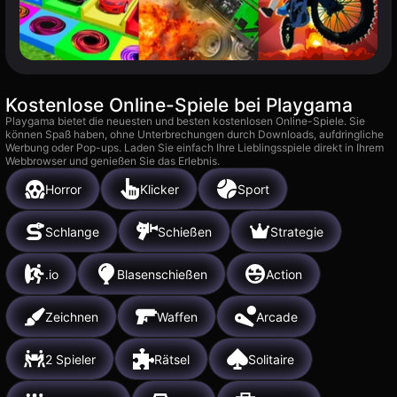
Kostenlose Online-Spiele bei Playgama
Playgama bietet die neuesten und besten kostenlosen Online-Spiele. Sie
können Spaß haben, ohne Unterbrechungen durch Downloads, aufdringliche
Werbung oder Pop-ups. Laden Sie einfach Ihre Lieblingsspiele direkt in Ihrem
Webbrowser und genießen Sie das Erlebnis.
Horror
Klicker
Sport
Schlange
Schießen
Strategie
.io
Blasenschießen
Action
Zeichnen
Waffen
Arcade
2 Spieler
Rätsel
Solitaire