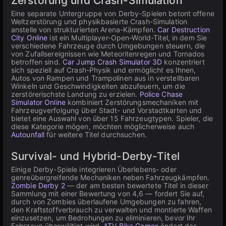
Zerstörung und Crash-Simulation
Eine separate Untergruppe von Derby-Spielen betont offene
Weltzerstörung und physikbasierte Crash-Simulation
anstelle von strukturierten Arena-Kämpfen.
Car Destruction
City Online
ist ein Multiplayer-Open-World-Titel, in dem Sie
verschiedene Fahrzeuge durch Umgebungen steuern, die
von Zufallsereignissen wie Meteoritenregen und Tornados
betroffen sind.
Car Jump Crash Simulator 3D
konzentriert
sich speziell auf Crash-Physik und ermöglicht es Ihnen,
Autos von Rampen und Trampolinen aus in verstellbaren
Winkeln und Geschwindigkeiten abzufeuern, um die
zerstörerischste Landung zu erzielen.
Police Chase
Simulator Online
kombiniert Zerstörungsmechaniken mit
Fahrzeugverfolgung über Stadt- und Vorstadtkarten und
bietet eine Auswahl von über 15 Fahrzeugtypen. Spieler, die
diese Kategorie mögen, möchten möglicherweise auch
Autounfall
für weitere Titel durchsuchen.
Survival- und Hybrid-Derby-Titel
Einige Derby-Spiele integrieren Überlebens- oder
genreübergreifende Mechaniken neben Fahrzeugkämpfen.
Zombie Derby 2
— der am besten bewertete Titel in dieser
Sammlung mit einer Bewertung von 4,6 — fordert Sie auf,
durch von Zombies überlaufene Umgebungen zu fahren,
den Kraftstoffverbrauch zu verwalten und montierte Waffen
einzusetzen, um Bedrohungen zu eliminieren, bevor Ihr
Fahrzeug überwältigt wird.
ATV Bike Games
ändert das