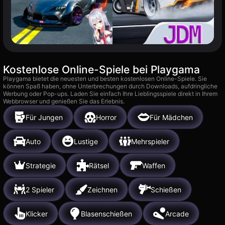
Kostenlose Online-Spiele bei Playgama
Playgama bietet die neuesten und besten kostenlosen Online-Spiele. Sie
können Spaß haben, ohne Unterbrechungen durch Downloads, aufdringliche
Werbung oder Pop-ups. Laden Sie einfach Ihre Lieblingsspiele direkt in Ihrem
Webbrowser und genießen Sie das Erlebnis.
Für Jungen
Horror
Für Mädchen
Auto
Lustige
Mehrspieler
Strategie
Rätsel
Waffen
2 Spieler
Zeichnen
Schießen
Klicker
Blasenschießen
Arcade