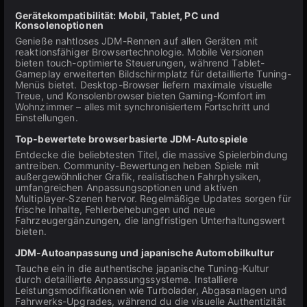
Gerätekompatibilität: Mobil, Tablet, PC und
Konsolenoptionen
Genieße nahtloses JDM-Rennen auf allen Geräten mit
reaktionsfähiger Browsertechnologie. Mobile Versionen
bieten touch-optimierte Steuerungen, während Tablet-
Gameplay erweiterten Bildschirmplatz für detaillierte Tuning-
Menüs bietet. Desktop-Browser liefern maximale visuelle
Treue, und Konsolenbrowser bieten Gaming-Komfort im
Wohnzimmer – alles mit synchronisiertem Fortschritt und
Einstellungen.
Top-bewertete browserbasierte JDM-Autospiele
Entdecke die beliebtesten Titel, die massive Spielerbindung
antreiben. Community-Bewertungen heben Spiele mit
außergewöhnlicher Grafik, realistischen Fahrphysiken,
umfangreichen Anpassungsoptionen und aktiven
Multiplayer-Szenen hervor. Regelmäßige Updates sorgen für
frische Inhalte, Fehlerbehebungen und neue
Fahrzeugergänzungen, die langfristigen Unterhaltungswert
bieten.
JDM-Autoanpassung und japanische Automobilkultur
Tauche ein in die authentische japanische Tuning-Kultur
durch detaillierte Anpassungssysteme. Installiere
Leistungsmodifikationen wie Turbolader, Abgasanlagen und
Fahrwerks-Upgrades, während du die visuelle Authentizität