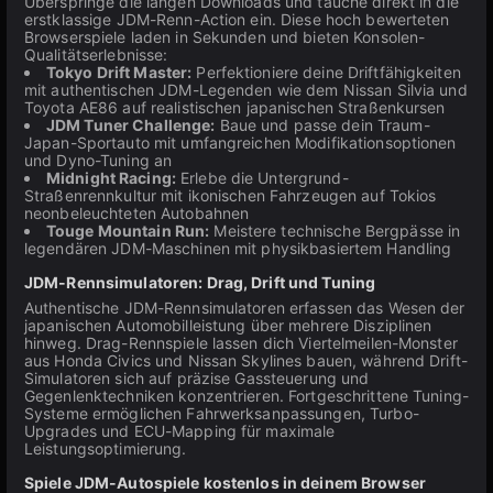
Überspringe die langen Downloads und tauche direkt in die
erstklassige JDM-Renn-Action ein. Diese hoch bewerteten
Browserspiele laden in Sekunden und bieten Konsolen-
Qualitätserlebnisse:
Tokyo Drift Master:
Perfektioniere deine Driftfähigkeiten
mit authentischen JDM-Legenden wie dem Nissan Silvia und
Toyota AE86 auf realistischen japanischen Straßenkursen
JDM Tuner Challenge:
Baue und passe dein Traum-
Japan-Sportauto mit umfangreichen Modifikationsoptionen
und Dyno-Tuning an
Midnight Racing:
Erlebe die Untergrund-
Straßenrennkultur mit ikonischen Fahrzeugen auf Tokios
neonbeleuchteten Autobahnen
Touge Mountain Run:
Meistere technische Bergpässe in
legendären JDM-Maschinen mit physikbasiertem Handling
JDM-Rennsimulatoren: Drag, Drift und Tuning
Authentische JDM-Rennsimulatoren erfassen das Wesen der
japanischen Automobilleistung über mehrere Disziplinen
hinweg. Drag-Rennspiele lassen dich Viertelmeilen-Monster
aus Honda Civics und Nissan Skylines bauen, während Drift-
Simulatoren sich auf präzise Gassteuerung und
Gegenlenktechniken konzentrieren. Fortgeschrittene Tuning-
Systeme ermöglichen Fahrwerksanpassungen, Turbo-
Upgrades und ECU-Mapping für maximale
Leistungsoptimierung.
Spiele JDM-Autospiele kostenlos in deinem Browser