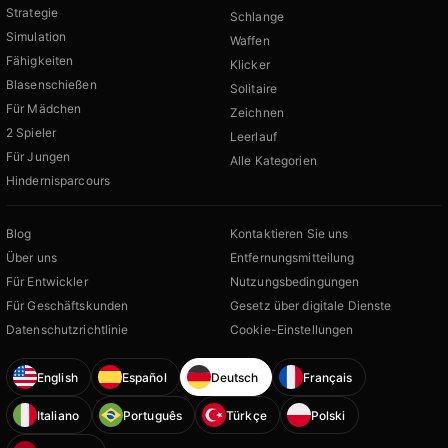
Strategie
Schlange
Simulation
Waffen
Fähigkeiten
Klicker
Blasenschießen
Solitaire
Für Mädchen
Zeichnen
2 Spieler
Leerlauf
Für Jungen
Alle Kategorien
Hindernisparcours
Blog
Kontaktieren Sie uns
Über uns
Entfernungsmitteilung
Für Entwickler
Nutzungsbedingungen
Für Geschäftskunden
Gesetz über digitale Dienste
Datenschutzrichtlinie
Cookie-Einstellungen
English
Español
Deutsch
Français
Italiano
Português
Türkçe
Polski