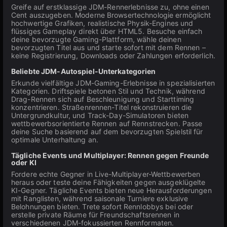
Greife auf erstklassige JDM-Rennerlebnisse zu, ohne einen
Cent auszugeben. Moderne Browsertechnologie ermöglicht
hochwertige Grafiken, realistische Physik-Engines und
flüssiges Gameplay direkt über HTML5. Besuche einfach
deine bevorzugte Gaming-Plattform, wähle deinen
bevorzugten Titel aus und starte sofort mit dem Rennen –
keine Registrierung, Downloads oder Zahlungen erforderlich.
Beliebte JDM-Autospiel-Unterkategorien
Erkunde vielfältige JDM-Gaming-Erlebnisse in spezialisierten
Kategorien. Driftspiele betonen Stil und Technik, während
Drag-Rennen sich auf Beschleunigung und Starttiming
konzentrieren. Straßenrennen-Titel rekonstruieren die
Untergrundkultur, und Track-Day-Simulatoren bieten
wettbewerbsorientierte Rennen auf Rennstrecken. Passe
deine Suche basierend auf dem bevorzugten Spielstil für
optimale Unterhaltung an.
Tägliche Events und Multiplayer: Rennen gegen Freunde
oder KI
Fordere echte Gegner in Live-Multiplayer-Wettbewerben
heraus oder teste deine Fähigkeiten gegen ausgeklügelte
KI-Gegner. Tägliche Events bieten neue Herausforderungen
mit Ranglisten, während saisonale Turniere exklusive
Belohnungen bieten. Trete sofort Rennlobbys bei oder
erstelle private Räume für Freundschaftsrennen in
verschiedenen JDM-fokussierten Rennformaten.