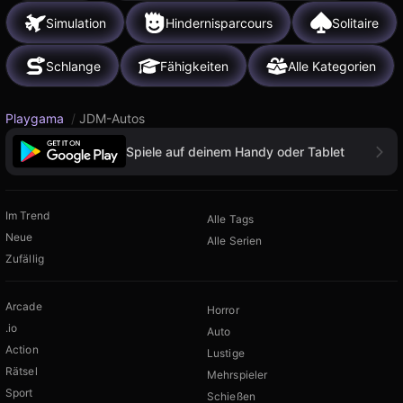
Simulation
Hindernisparcours
Solitaire
Schlange
Fähigkeiten
Alle Kategorien
Playgama
/
JDM-Autos
Spiele auf deinem Handy oder Tablet
Im Trend
Alle Tags
Neue
Alle Serien
Zufällig
Arcade
Horror
.io
Auto
Action
Lustige
Rätsel
Mehrspieler
Sport
Schießen