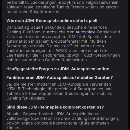
beibehältst. Lackierungen, Bodykits und Felgenauswahlen
spiegeln reale japanische Tuning-Trends wider und zeigen
persönliche Stilpräferenzen.
Wie man JDM-Rennspiele online sofort spielt
Der Einstieg dauert Sekunden: Besuche eine seriöse
Gaming-Plattform, durchsuche den
Autospiele
-Bereich und
klicke auf deinen bevorzugten JDM-Titel. Spiele laden
automatisch in deinem Browserfenster mit intuitiven
Steuerungstutorials. Die meisten Titel unterstützen
Tastatursteuerungen, mit WASD zum Lenken und der
Leertaste für die Handbremse, obwohl Touch-Steuerungen
nahtlos auf mobilen Geräten funktionieren.
Häufig gestellte Fragen zu JDM-Autospielen online
Funktionieren JDM-Autospiele auf mobilen Geräten?
Ja, die meisten modernen JDM-Autospiele verwenden
HTML5-Technologie, die perfekt auf Smartphones und
Tablets mit touch-optimierten Steuerungen für mobiles
Gaming funktioniert.
Sind diese JDM-Rennspiele komplett kostenlos?
Absolut. Browserbasierte JDM-Autospiele bieten
vollständige Spielerlebnisse ohne Zahlungsanforderungen,
obwohl einige optionale kosmetische Käufe enthalten
können.