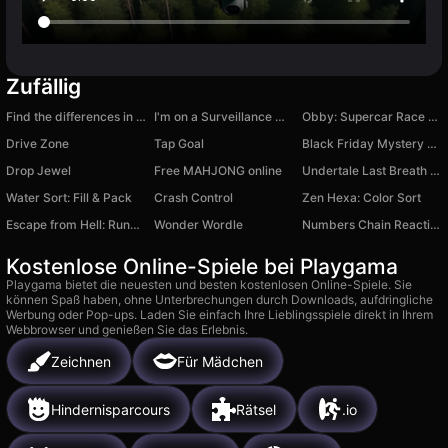
Zufällig
Find the differences in the two pictures
I'm on a Surveillance Mission
Obby: Supercar Race on Keyboard
Drive Zone
Tap Goal
Black Friday Mystery Sale
Drop Jewel
Free MAHJONG online
Undertale Last Breath Phase 3
Water Sort: Fill & Pack
Crash Control
Zen Hexa: Color Sort
Escape from Hell: Runner Game
Wonder Wordle
Numbers Chain Reaction
Kostenlose Online-Spiele bei Playgama
Playgama bietet die neuesten und besten kostenlosen Online-Spiele. Sie
können Spaß haben, ohne Unterbrechungen durch Downloads, aufdringliche
Werbung oder Pop-ups. Laden Sie einfach Ihre Lieblingsspiele direkt in Ihrem
Webbrowser und genießen Sie das Erlebnis.
Zeichnen
Für Mädchen
Hindernisparcours
Rätsel
.io