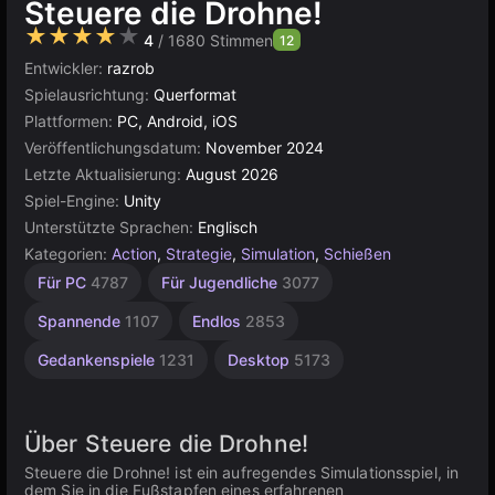
Steuere die Drohne!
★★★★★
4
/ 1680 Stimmen
12
Entwickler:
razrob
Spielausrichtung:
Querformat
Plattformen:
PC, Android, iOS
Veröffentlichungsdatum:
November 2024
Letzte Aktualisierung:
August 2026
Spiel-Engine:
Unity
Unterstützte Sprachen:
Englisch
Kategorien:
Action
,
Strategie
,
Simulation
,
Schießen
Hochwertige
Soldaten
Browser
Indie
Unity
Für 1
Für PC
4787
Für Jugendliche
3077
Spieler
1220
Online
5027
72
3572
3177
4125
Spannende
1107
Endlos
2853
Gedankenspiele
1231
Desktop
5173
Über Steuere die Drohne!
Steuere die Drohne! ist ein aufregendes Simulationsspiel, in
dem Sie in die Fußstapfen eines erfahrenen