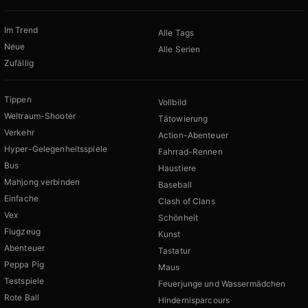
Im Trend
Alle Tags
Neue
Alle Serien
Zufällig
Tippen
Vollbild
Weltraum-Shooter
Tätowierung
Verkehr
Action-Abenteuer
Hyper-Gelegenheitsspiele
Fahrrad-Rennen
Bus
Haustiere
Mahjong verbinden
Baseball
Einfache
Clash of Clans
Vex
Schönheit
Flugzeug
Kunst
Abenteuer
Tastatur
Peppa Pig
Maus
Testspiele
Feuerjunge und Wassermädchen
Rote Ball
Hindernisparcours