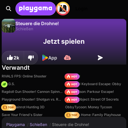
Login
Steuere die Drohne!
Schießen
Fortschritt
Nein
Speichern
Steuere die Drohne! ist ein kostenloses schießen-Spiel von razrob. Spiel es online auf Playgama.
Jetzt spielen
speichern!
2k
App
Verwandt
RIVALS FPS: Online Shooter
TB World
H.O.G.S.
+1 Speed Keyboard Escape: Obby
Ragdoll Gun Shooter! Cannon Spinner Playground
Barry Prison: Parkour Escape!
Playground Shooter! Shotgun vs. Ragdolls!
Hidden Object: Street Of Secrets
Italian Brainrot Hunting 3D
ObbyTycoon: Money Tycoon
Save Your Friend's Sister
My Town Home: Family Playhouse
Playgama
/
Schießen
/
Steuere die Drohne!