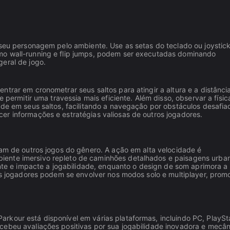
 seu personagem pelo ambiente. Use as setas do teclado ou joystic
mo wall-running e flip jumps, podem ser executadas dominando
eral de jogo.
trar em cronometrar seus saltos para atingir a altura e a distânci
e permitir uma travessia mais eficiente. Além disso, observar a físic
ade em seus saltos, facilitando a navegação por obstáculos desafia
er informações e estratégias valiosas de outros jogadores.
iam de outros jogos do gênero. A ação em alta velocidade é
iente imersivo repleto de caminhões detalhados e paisagens urba
ante e impacte a jogabilidade, enquanto o design de som aprimora a
 Os jogadores podem se envolver nos modos solo e multiplayer, pro
rkour está disponível em várias plataformas, incluindo PC, PlaySt
cebeu avaliações positivas por sua jogabilidade inovadora e mecân