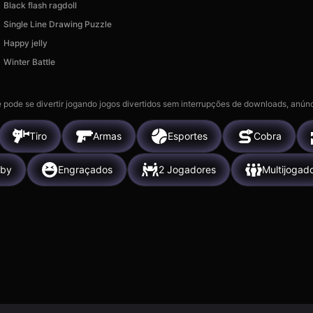
Black flash ragdoll
Single Line Drawing Puzzle
Happy jelly
Winter Battle
 pode se divertir jogando jogos divertidos sem interrupções de downloads, anúnc
Tiro
Armas
Esportes
Cobra
by
Engraçados
2 Jogadores
Multijogad