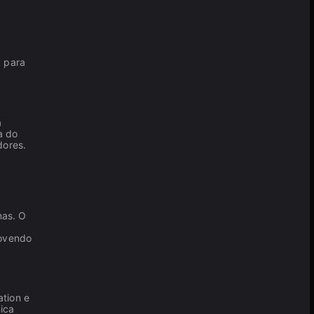
k para
a
a do
dores.
nas. O
movendo
ation e
ica