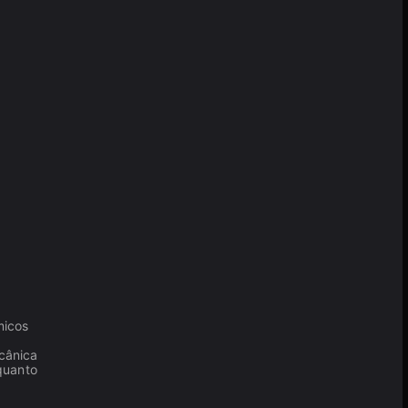
micos
cânica
quanto