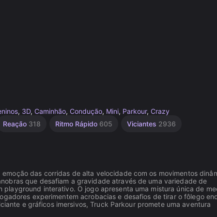
eninos
,
3D
,
Caminhão
,
Condução
,
Mini
,
Parkour
,
Crazy
Reação
318
Ritmo Rápido
605
Viciantes
2936
 emoção das corridas de alta velocidade com os movimentos dinâ
anobras que desafiam a gravidade através de uma variedade de
playground interativo. O jogo apresenta uma mistura única de me
jogadores experimentem acrobacias e desafios de tirar o fôlego en
viciante e gráficos imersivos, Truck Parkour promete uma aventura