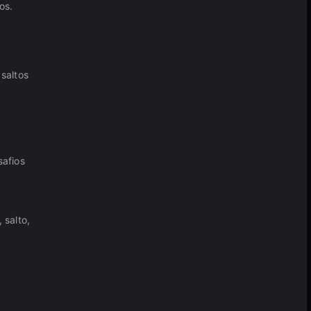
os.
saltos
safios
 salto,