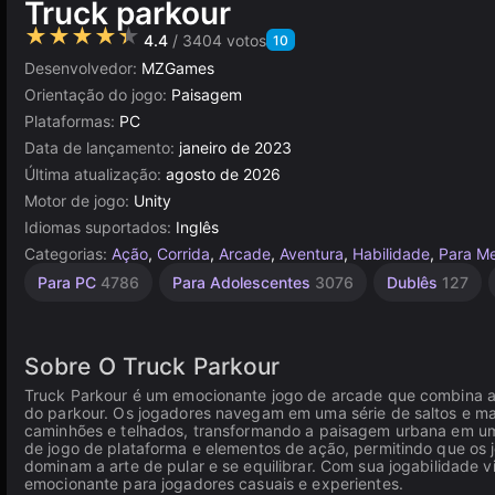
Truck parkour
★★★★★
4.4
/ 3404 votos
10
Desenvolvedor:
MZGames
Orientação do jogo:
Paisagem
Plataformas:
PC
Data de lançamento:
janeiro de 2023
Última atualização:
agosto de 2026
Motor de jogo:
Unity
Idiomas suportados:
Inglês
Categorias:
Ação
,
Corrida
,
Arcade
,
Aventura
,
Habilidade
,
Para M
Veículos
Salto
Acidentes
Agilidade
Cronometragem
Trânsito
Construção
Russos
Navegador
Indie
Unity
Mesa e
De 1
Alta
Para PC
4786
Para Adolescentes
3076
Dublês
127
Desktop
Jogador
1220
Qualidade
online
461
de Carro
1799
2594
234
118
5026
637
193
3177
4127
5172
3571
492
Sobre O Truck Parkour
Truck Parkour é um emocionante jogo de arcade que combina a
do parkour. Os jogadores navegam em uma série de saltos e m
caminhões e telhados, transformando a paisagem urbana em um 
de jogo de plataforma e elementos de ação, permitindo que os 
dominam a arte de pular e se equilibrar. Com sua jogabilidade 
emocionante para jogadores casuais e experientes.