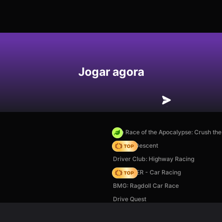
Jogar agora
The Race of the Apocalypse: Crush th
Deadly Descent
Driver Club: Highway Racing
MR RACER - Car Racing
BMG: Ragdoll Car Race
Drive Quest