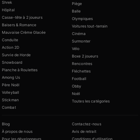
Shrek
Piège
Hôpital
Balle
Casse-tête à 2 joueurs
Olympiques
Baisers & Romance
Voitures tout-terrain
Mauvaise Crème Glacée
Cinéma
Conduite
Surmonter
Action 2D
Vélo
Survie de Horde
Boxe 2 joueurs
Snowboard
Rencontres
Planche à Roulettes
Fléchettes
Among Us
Football
Père Noël
Obby
Volleyball
Noël
Stickman
Toutes les catégories
Combat
Blog
Contactez-nous
À propos de nous
Avis de retrait
Pour les développeurs
Conditions d'utilisation