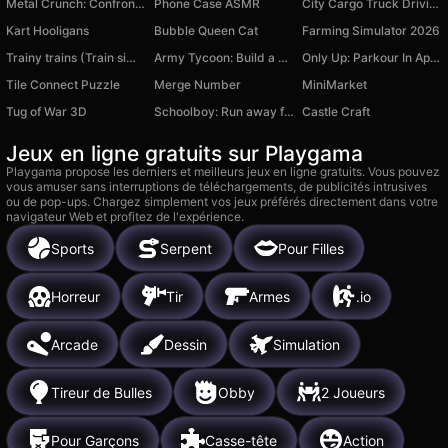
Metal Crunch: Confrontation
Phone Case ASMR
City Cargo Truck Driving Game
Kart Hooligans
Bubble Queen Cat
Farming Simulator 2026
Trainy trains (Train simulator)
Army Tycoon: Build a Base
Only Up: Parkour In Apocalypse
Tile Connect Puzzle
Merge Number
MiniMarket
Tug of War 3D
Schoolboy: Run away from your parents!
Castle Craft
Jeux en ligne gratuits sur Playgama
Playgama propose les derniers et meilleurs jeux en ligne gratuits. Vous pouvez
vous amuser sans interruptions de téléchargements, de publicités intrusives
ou de pop-ups. Chargez simplement vos jeux préférés directement dans votre
navigateur Web et profitez de l'expérience.
Sports
Serpent
Pour Filles
Horreur
Tir
Armes
.io
Arcade
Dessin
Simulation
Tireur de Bulles
Obby
2 Joueurs
Pour Garçons
Casse-tête
Action