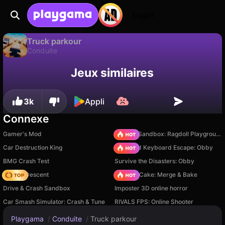
Login
Truck parkour
Conduite
Disponible uniquement sur PC
Truck parkour est un jeu de conduite gratuit par MZGames. Joue-y en ligne sur Playgama.
Jeux similaires
3k
Appli
Connexe
Gamer's Mod
Sprunki Sandbox: Ragdoll Playground Mode
Car Destruction King
+1 Speed Keyboard Escape: Obby
BMG Crash Test
Survive the Disasters: Obby
Deadly Descent
Piece of Cake: Merge & Bake
Drive & Crash Sandbox
Imposter 3D online horror
Car Smash Simulator: Crash & Tune
RIVALS FPS: Online Shooter
Playgama
/
Conduite
/
Truck parkour