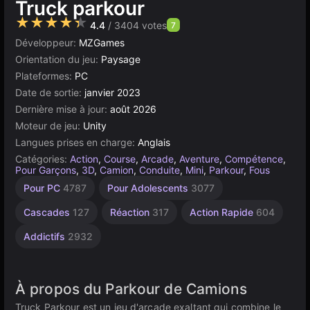
Truck parkour
★★★★★
4.4
/ 3404 votes
7
Développeur:
MZGames
Orientation du jeu:
Paysage
Plateformes:
PC
Date de sortie:
janvier 2023
Dernière mise à jour:
août 2026
Moteur de jeu:
Unity
Langues prises en charge:
Anglais
Catégories:
Action
,
Course
,
Arcade
,
Aventure
,
Compétence
,
Pour Garçons
,
3D
,
Camion
,
Conduite
,
Mini
,
Parkour
,
Fous
Véhicules
Saut
Agilité
Bureau
Chronométrage
Indépendants
Trafic
Construction
Russes
Navigateur
Unity
Crash
Haute
À 1
Pour PC
4787
Pour Adolescents
3077
Joueur
Qualité
461
2593
5173
118
1800
en
de
233
5027
636
1220
193
Voiture
ligne
3572
4121
Cascades
127
Réaction
317
Action Rapide
604
3177
492
Addictifs
2932
À propos du Parkour de Camions
Truck Parkour est un jeu d'arcade exaltant qui combine le