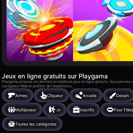
Jeux en ligne gratuits sur Playgama
Playgama propose les derniers et meilleurs jeux en ligne gratuits. Vous pouvez
navigateur Web et profitez de l'expérience.
Armes
Cliqueur
Arcade
Dessin
Multijoueur
.io
Inactifs
Pour Fille
Toutes les catégories