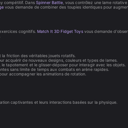
ay compétitif. Dans
Spinner Battle
, vous contrôlez une lame rotative
ge
vous demande de combiner des toupies identiques pour augmenter
exercices cognitifs.
Match It 3D Fidget Toys
vous demande d'observe
.
a friction des véritables jouets rotatifs.
ur acquérir de nouveaux designs, couleurs et types de lames.
e tapotement et le glisser-déposer pour interagir avec les objets.
antes sans limite de temps aux combats en arène rapides.
our accompagner les animations de rotation.
tion captivantes et leurs interactions basées sur la physique.