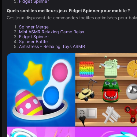
Fidget Spinner
Quels sont les meilleurs jeux Fidget Spinner pour mobile ?
Ces jeux disposent de commandes tactiles optimisées pour balay
Spinner Merge
Mini ASMR Relaxing Game Relax
Fidget Spinner
Spinner Battle
Antistress - Relaxing Toys ASMR