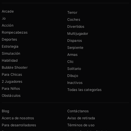
Arcade
Terror
.io
Coches
Acción
Divertidos
Rompecabezas
Multijugador
Deportes
Disparos
Estrategia
Serpiente
Simulación
Armas
Habilidad
Clic
Bubble Shooter
Solitario
Para Chicas
Dibujo
2 Jugadores
Inactivos
Para Niños
Todas las categorías
Obstáculos
Blog
Contáctanos
Acerca de nosotros
Aviso de retirada
Para desarrolladores
Términos de uso