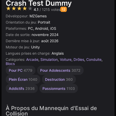
Crash Test Dummy
★★★★★
4.1
/ 1215 votes
12
Développeur:
MZGames
Orientation du jeu:
Portrait
Plateformes:
PC, Android, iOS
Date de sortie:
novembre 2024
Dernière mise à jour:
août 2026
Moteur de jeu:
Unity
Langues prises en charge:
Anglais
Catégories:
Arcade
,
Simulation
,
Voiture
,
Drôles
,
Conduite
,
Blocs
Véhicules
Crash
Défis
Bureau
Chronométrage
Navigateur
Unity
Sans
Crash
À 1
Pour PC
4779
Pour Adolescents
3072
Joueur
430
5168
Fin
en
64
de
234
5019
195
2845
Voiture
ligne
4147
Plein Écran
1040
Destruction
360
3172
491
Addictifs
2936
Passionnants
1103
À Propos du Mannequin d'Essai de
Collision