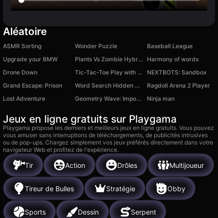
Aléatoire
ASMR Sorting
Wonder Puzzle
Baseball League
Upgrade your BMW
Plants Vs Zombie Hybrid Story Mod
Harmony of words
Drone Down
Tic-Tac-Toe Play with Friends Online
NEXTBOTS: Sandbox
Grand Escape: Prison
Word Search Hidden Words
Ragdoll Arena 2 Player
Lost Adventure
Geometry Wave: Impossible Challenge!
Ninja man
Jeux en ligne gratuits sur Playgama
Playgama propose les derniers et meilleurs jeux en ligne gratuits. Vous pouvez
vous amuser sans interruptions de téléchargements, de publicités intrusives
ou de pop-ups. Chargez simplement vos jeux préférés directement dans votre
navigateur Web et profitez de l'expérience.
Tir
Action
Drôles
Multijoueur
Tireur de Bulles
Stratégie
Obby
Sports
Dessin
Serpent