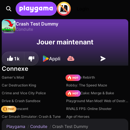
Login
Crash Test Dummy
Conduite
Sauvegardez la
Non
Enregistrer
Crash Test Dummy est un jeu de conduite gratuit par MZGames. Joue-y en ligne sur Playgama.
Jouer maintenant
progression !
1k
Appli
Connexe
Gamer's Mod
Stickman Rebirth
Car Destruction King
Robby: The Speed Maze
Crime and Vice City Police
Piece of Cake: Merge & Bake
Drive & Crash Sandbox
Playground Man Mod! Web of Destruction!
Deadly Descent
RIVALS FPS: Online Shooter
Car Smash Simulator: Crash & Tune
Age of Heroes
Playgama
/
Conduite
/
Crash Test Dummy